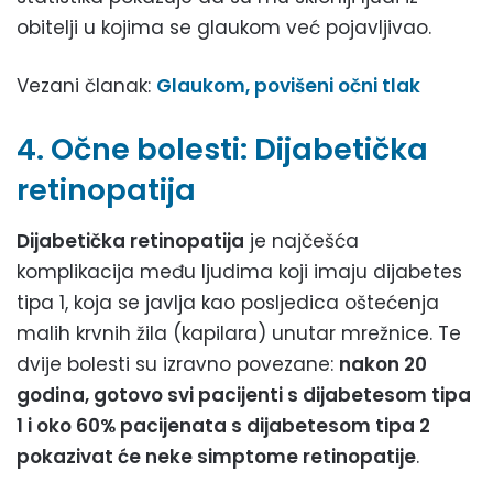
obitelji u kojima se glaukom već pojavljivao.
Vezani članak:
Glaukom, povišeni očni tlak
4. Očne bolesti: Dijabetička
retinopatija
Dijabetička retinopatija
je najčešća
komplikacija među ljudima koji imaju dijabetes
tipa 1, koja se javlja kao posljedica oštećenja
malih krvnih žila (kapilara) unutar mrežnice. Te
dvije bolesti su izravno povezane:
nakon 20
godina, gotovo svi pacijenti s dijabetesom tipa
1 i oko 60% pacijenata s dijabetesom tipa 2
pokazivat će neke simptome retinopatije
.