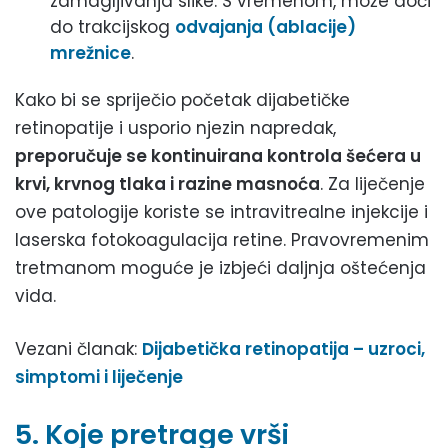
zamagljivanja slike. S vremenom, može doći
do trakcijskog
odvajanja (ablacije)
mrežnice
.
Kako bi se spriječio početak dijabetičke
retinopatije i usporio njezin napredak,
preporučuje se kontinuirana kontrola šećera u
krvi, krvnog tlaka i razine masnoća
. Za liječenje
ove patologije koriste se intravitrealne injekcije i
laserska fotokoagulacija retine. Pravovremenim
tretmanom moguće je izbjeći daljnja oštećenja
vida.
Vezani članak:
Dijabetička retinopatija – uzroci,
simptomi i liječenje
5. Koje pretrage vrši