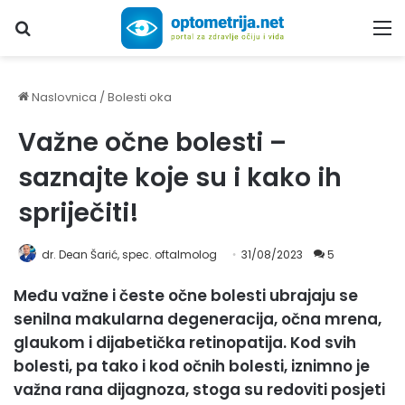
Upiši traženi pojam...
M
Naslovnica
/
Bolesti oka
Važne očne bolesti –
saznajte koje su i kako ih
spriječiti!
dr. Dean Šarić, spec. oftalmolog
31/08/2023
5
Među važne i česte očne bolesti ubrajaju se
senilna makularna degeneracija, očna mrena,
glaukom i dijabetička retinopatija. Kod svih
bolesti, pa tako i kod očnih bolesti, iznimno je
važna rana dijagnoza, stoga su redoviti posjeti