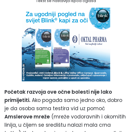
Tekst se nastavlja ispod oglasa
Početak razvoja ove očne bolesti nije lako
primijetiti.
Ako pogađa samo jedno oko, dobro
je da osoba sama testira vid uz pomoć
Amslerove mreže
(mreže vodoravnih i okomitih
linija, u čijem se središtu nalazi mala crna