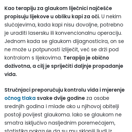
Kao terapiju za glaukom liječnici najčešće
propisuju lijekove u obliku kapi za oči.
U nekim
slučajevima, kada kapi nisu dovoljne, potrebno
je uraditi lasersku ili konvencionalnu operaciju.
Jednom kada se glaukom dijagnosticira, on se
ne može u potpunosti izliječit, već se drži pod
kontrolom s lijekovima.
Terapija je obično
doživotna, a cilj je spriječiti daljnje propadanje
vida.
Stručnjaci preporučuju kontrolu vida i mjerenje
očnog tlaka
svake dvije godine
za osobe
srednjih godina i mlađe ako u njihovoj obitelji
postoji povijest glaukoma. Iako se glaukom ne
smatra isključivo nasljednim poremećajem,
statistika pokazuje da su mu skloniji ljudi iz