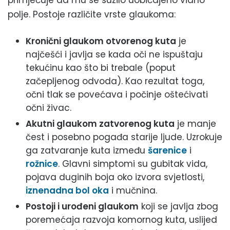
polje. Postoje različite vrste glaukoma:
Kronični glaukom otvorenog kuta
je
najčešći i javlja se kada oči ne ispuštaju
tekućinu kao što bi trebale (poput
začepljenog odvoda). Kao rezultat toga,
očni tlak se povećava i počinje oštećivati
očni živac.
Akutni glaukom zatvorenog kuta
je manje
čest i posebno pogađa starije ljude. Uzrokuje
ga zatvaranje kuta između
šarenice
i
rožnice
. Glavni simptomi su gubitak vida,
pojava duginih boja oko izvora svjetlosti,
iznenadna bol oka
i mučnina.
Postoji i urođeni glaukom
koji se javlja zbog
poremećaja razvoja komornog kuta, uslijed