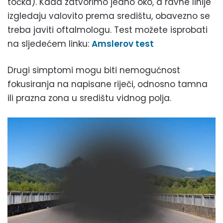
točka). Kada zatvorimo jedno oko, a ravne linije
izgledaju valovito prema središtu, obavezno se
treba javiti oftalmologu. Test možete isprobati
na sljedećem linku:
Amslerov test
Drugi simptomi mogu biti nemogućnost
fokusiranja na napisane riječi, odnosno tamna
ili prazna zona u središtu vidnog polja.