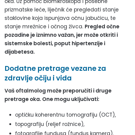
oka. Uz pomoć biomikroskopa i posebne
prizmatske leće, liječnik će pregledati stanje
staklovine koja ispunjava očnu jabučicu, te
stanje mrežnice i očnog živca.
Pregled očne
pozadine je iznimno važan, jer može otkriti i
sistemske bolesti, poput hipertenzije i
dijabetesa.
Dodatne pretrage vezane za
zdravlje očiju i vida
Vaš oftalmolog može preporučiti i druge
pretrage oka. One mogu uključivati:
optičku koherentnu tomografiju (OCT),
topografiju (reljef rožnice),
fotografije fundusa (fundus kamera),