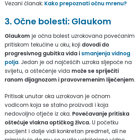
Vezani članak:
Kako prepoznati očnu mrenu?
3. Očne bolesti: Glaukom
Glaukom
je očna bolest uzrokovana povećanim
pritiskom tekućine u oku, koji
dovodi do
progresivnog gubitka vida i
smanjenja vidnog
polja
. Jedan je od najčešćih uzroka sljepoće na
svijetu, a oštećenje vida
može se spriječiti
ranom dijagnozom i pravovremenim liječenjem
.
Pritisak unutar oka uzrokovan je očnom
vodicom koja se stalno proizvodi i koja
nedovoljno otječe iz oka.
Povećavanje pritiska
oštećuje vlakna optičkog živca.
U početku
pacijent i dalje vidi konkretan predmet, ali ne
primjećuje da mu se suzilo uobičajeno vidno