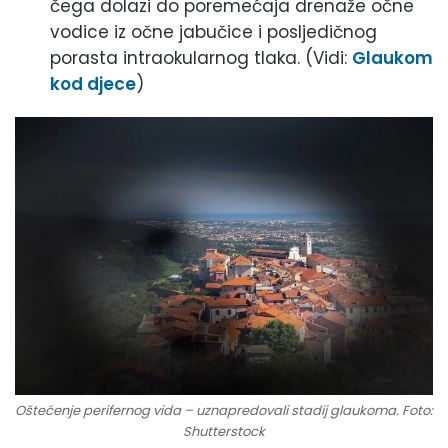
čega dolazi do poremećaja drenaže očne
vodice iz očne jabučice i posljedičnog
porasta intraokularnog tlaka. (Vidi:
Glaukom
kod djece
)
Oštećenje perifernog vida – uznapredovali stadij glaukoma. Foto:
Shutterstock