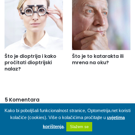
Što je dioptrija i kako
Što je to katarakta ili
pročitati dioptrijski
mrena na oku?
nalaz?
5 Komentara
Kako bi poboljšali funkcionalnost stranice, Optometrija.net koristi
kolačiće (cookies). Više o kolačićima pročitajte u
uvjetima
n
zoran
korištenja
.
Slažem se
a
23/01/2013 u 17:53
p
Facebook
X
WhatsApp
Telegram
Viber