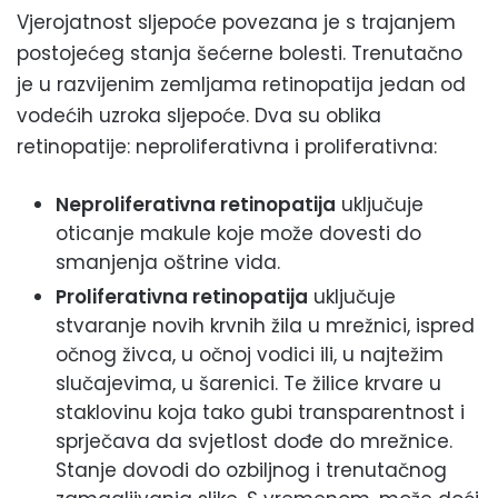
Vjerojatnost sljepoće povezana je s trajanjem
postojećeg stanja šećerne bolesti. Trenutačno
je u razvijenim zemljama retinopatija jedan od
vodećih uzroka sljepoće. Dva su oblika
retinopatije: neproliferativna i proliferativna:
Neproliferativna retinopatija
uključuje
oticanje makule koje može dovesti do
smanjenja oštrine vida.
Proliferativna retinopatija
uključuje
stvaranje novih krvnih žila u mrežnici, ispred
očnog živca, u očnoj vodici ili, u najtežim
slučajevima, u šarenici. Te žilice krvare u
staklovinu koja tako gubi transparentnost i
sprječava da svjetlost dođe do mrežnice.
Stanje dovodi do ozbiljnog i trenutačnog