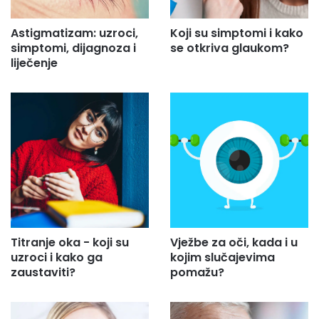
.
Astigmatizam: uzroci,
Koji su simptomi i kako
simptomi, dijagnoza i
se otkriva glaukom?
liječenje
Titranje oka - koji su
Vježbe za oči, kada i u
uzroci i kako ga
kojim slučajevima
zaustaviti?
pomažu?