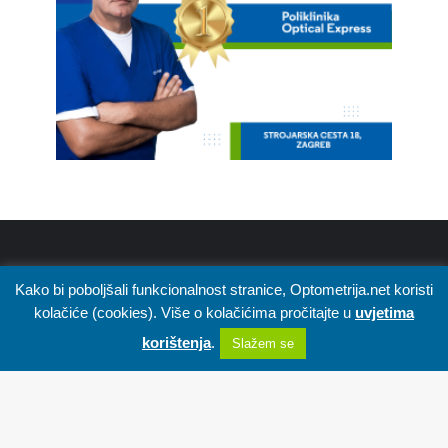
Kako bi poboljšali funkcionalnost stranice, Optometrija.net koristi
kolačiće (cookies). Više o kolačićima pročitajte u
uvjetima
korištenja
.
Slažem se
Informativni portal Optometrija.net osnovan je 2010. godine, s
ciljem podizanja svijesti o važnosti očuvanja očnog zdravlja.
Postupno se razvio u najveći regionalni izvor informacija iz