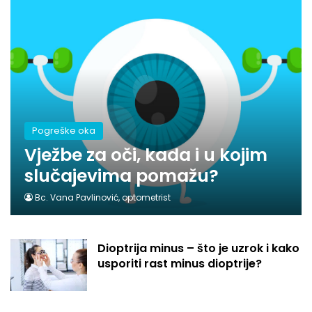
Pogreške oka
Vježbe za oči, kada i u kojim
slučajevima pomažu?
Bc. Vana Pavlinović, optometrist
Dioptrija minus – što je uzrok i kako
usporiti rast minus dioptrije?