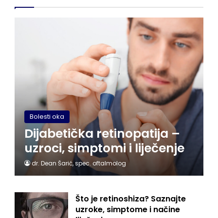
Bolesti oka
Dijabetička retinopatija –
uzroci, simptomi i liječenje
dr. Dean Šarić, spec. oftalmolog
Što je retinoshiza? Saznajte
uzroke, simptome i načine