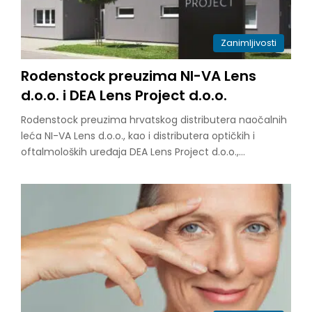
Zanimljivosti
Rodenstock preuzima NI-VA Lens
d.o.o. i DEA Lens Project d.o.o.
Rodenstock preuzima hrvatskog distributera naočalnih
leća NI-VA Lens d.o.o., kao i distributera optičkih i
oftalmoloških uređaja DEA Lens Project d.o.o.,…