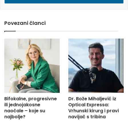
i
e
m
Povezani članci
a
i
l
a
d
r
e
s
u
.
.
.
Bifokalne, progresivne
Dr. Bože Mihaljević iz
ili jednojakosne
Optical Expressa:
naočale – koje su
Vrhunski kirurg i pravi
najbolje?
navijač s tribina