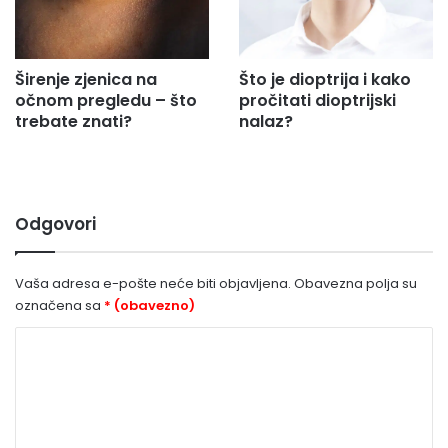
Širenje zjenica na
Što je dioptrija i kako
očnom pregledu – što
pročitati dioptrijski
trebate znati?
nalaz?
Odgovori
Vaša adresa e-pošte neće biti objavljena.
Obavezna polja su
označena sa
* (obavezno)
K
o
m
e