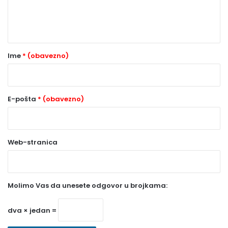
n
t
a
r
Ime
* (obavezno)
*
(
o
E-pošta
* (obavezno)
b
a
Web-stranica
v
e
z
Molimo Vas da unesete odgovor u brojkama:
n
o
dva × jedan =
)