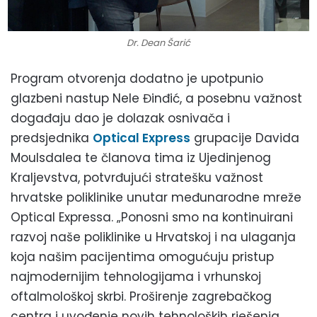
Dr. Dean Šarić
Program otvorenja dodatno je upotpunio
glazbeni nastup Nele Đinđić, a posebnu važnost
događaju dao je dolazak osnivača i
predsjednika
Optical Express
grupacije Davida
Moulsdalea te članova tima iz Ujedinjenog
Kraljevstva, potvrđujući stratešku važnost
hrvatske poliklinike unutar međunarodne mreže
Optical Expressa. „Ponosni smo na kontinuirani
razvoj naše poliklinike u Hrvatskoj i na ulaganja
koja našim pacijentima omogućuju pristup
najmodernijim tehnologijama i vrhunskoj
oftalmološkoj skrbi. Proširenje zagrebačkog
centra i uvođenje novih tehnoloških rješenja