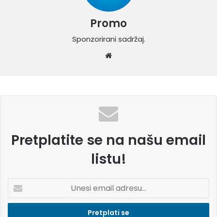
Promo
Sponzorirani sadržaj.
W
eb
sit
e
Pretplatite se na našu email
listu!
U
n
e
s