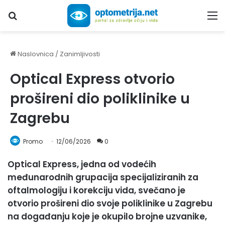
Upiši traženi pojam...
M
Naslovnica
/
Zanimljivosti
Optical Express otvorio
prošireni dio poliklinike u
Zagrebu
Promo
12/06/2026
0
Optical Express, jedna od vodećih
međunarodnih grupacija specijaliziranih za
oftalmologiju i korekciju vida, svečano je
otvorio prošireni dio svoje poliklinike u Zagrebu
na događanju koje je okupilo brojne uzvanike,