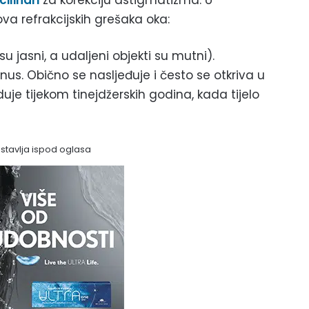
cilindri
za korekciju astigmatizma. U
va refrakcijskih grešaka oka:
 su jasni, a udaljeni objekti su mutni).
nus. Obično se nasljeđuje i često se otkriva u
uje tijekom tinejdžerskih godina, kada tijelo
astavlja ispod oglasa