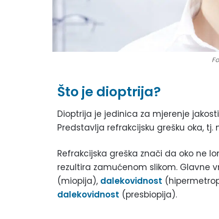
Fo
Što je dioptrija?
Dioptrija je jedinica za mjerenje jakost
Predstavlja refrakcijsku grešku oka, tj
Refrakcijska greška znači da oko ne lo
rezultira zamućenom slikom. Glavne vr
(miopija),
dalekovidnost
(hipermetrop
dalekovidnost
(presbiopija).