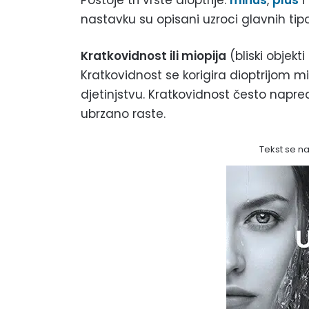
Postoje tri vrste dioptrije:
minus
,
plus
i
nastavku su opisani uzroci glavnih tipo
Kratkovidnost ili miopija
(bliski objekti
Kratkovidnost se korigira dioptrijom mi
djetinjstvu. Kratkovidnost često napred
ubrzano raste.
Tekst se n