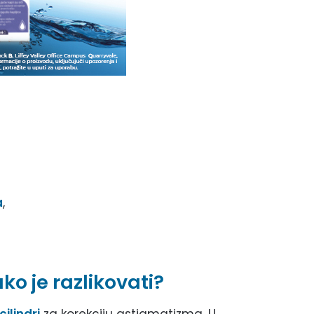
a
,
ako je razlikovati?