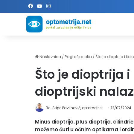
Facebook
YouTube
Instagram
Naslovnica
/
Pogreške oka
/
Što je dioptrija i kak
Što je dioptrija 
dioptrijski nala
Bc. Stipe Pavlinović, optometrist
12/07/2024
Minus dioptrija, plus dioptrija, cilindr
možemo čuti u očnim optikama i ordi