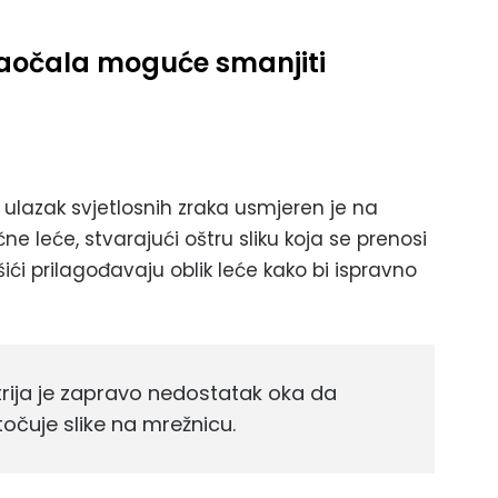
naočala moguće smanjiti
 ulazak svjetlosnih zraka usmjeren je na
e leće, stvarajući oštru sliku koja se prenosi
išići prilagođavaju oblik leće kako bi ispravno
ptrija je zapravo nedostatak oka da
očuje slike na mrežnicu.