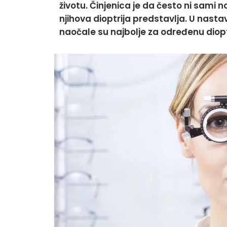
životu. Činjenica je da često ni sami n
njihova dioptrija predstavlja. U nastav
naočale su najbolje za određenu dioptri