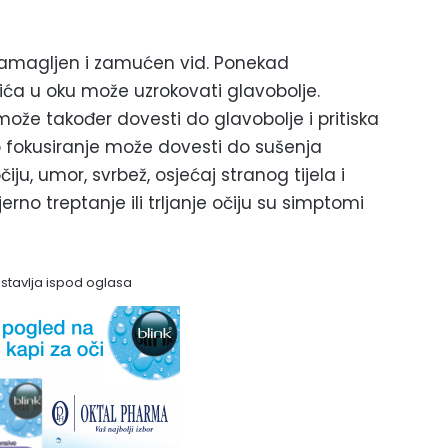
 zamagljen i zamućen vid. Ponekad
ića u oku može uzrokovati glavobolje.
može također dovesti do glavobolje i pritiska
 fokusiranje može dovesti do sušenja
ju, umor, svrbež, osjećaj stranog tijela i
erno treptanje ili trljanje očiju su simptomi
astavlja ispod oglasa