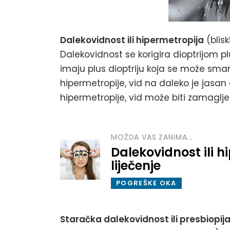
Dalekovidnost ili hipermetropija
(blisk
Dalekovidnost se korigira dioptrijom pl
imaju plus dioptriju koja se može sman
hipermetropije, vid na daleko je jasan 
hipermetropije, vid može biti zamaglj
MOŽDA VAS ZANIMA...
Dalekovidnost ili h
liječenje
POGREŠKE OKA
Staračka dalekovidnost ili presbiopij