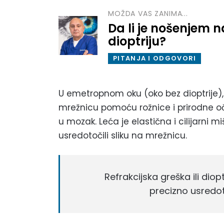
MOŽDA VAS ZANIMA...
Da li je nošenjem 
dioptriju?
PITANJA I ODGOVORI
U emetropnom oku (oko bez dioptrije),
mrežnicu pomoću rožnice i prirodne očn
u mozak. Leća je elastična i cilijarni m
usredotočili sliku na mrežnicu.
Refrakcijska greška ili dio
precizno usredot