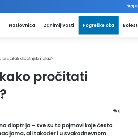
Pitaj l
Naslovnica
Zanimljivosti
Pogreške oka
Bolest
o pročitati dioptrijski nalaz?
i kako pročitati
z?
0
ična dioptrija – sve su to pojmovi koje često
nacijama, ali također i u svakodnevnom