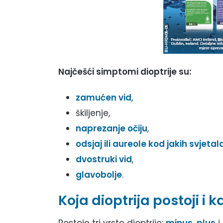
Najčešći simptomi dioptrije su:
zamućen vid
,
škiljenje,
naprezanje očiju
,
odsjaj ili aureole kod jakih svjetal
dvostruki vid
,
glavobolje
.
Koja dioptrija postoji i k