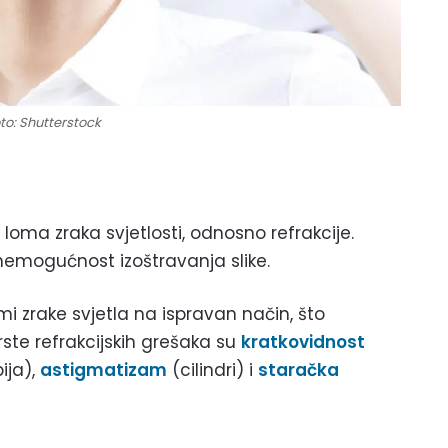
to: Shutterstock
i loma zraka svjetlosti, odnosno refrakcije.
. nemogućnost izoštravanja slike.
mi zrake svjetla na ispravan način, što
ste refrakcijskih grešaka su
kratkovidnost
ija),
astigmatizam
(cilindri) i
staračka