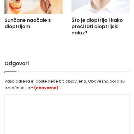
Sunčane naočale s
Što je dioptrija i kako
dioptrijom
pročitati dioptrijski
nalaz?
Odgovori
Vaša adresa e-pošte neće biti objavljena.
Obavezna polja su
označena sa
* (obavezno)
K
o
m
e