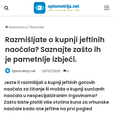
Upiši traženi pojam...
M
Naslovnica
/
Naočale
Razmišljate o kupnji jeftinih
naočala? Saznajte zašto ih
je pametnije izbjeći.
Optometrija.net
20/07/2020
0
Jeste li razmišljali o kupnji jeftinih gotovih
naočala za čitanje ili možda o kupnji sunčanih
naočala u nespecijaliziranim trgovinama?
Zašto biste platili više stotina kuna za vrhunske
naočale kada one jeftine na prvi pogled