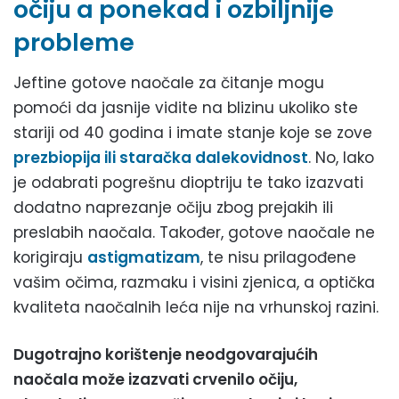
očiju a ponekad i ozbiljnije
probleme
Jeftine gotove naočale za čitanje mogu
pomoći da jasnije vidite na blizinu ukoliko ste
stariji od 40 godina i imate stanje koje se zove
prezbiopija ili staračka dalekovidnost
. No, lako
je odabrati pogrešnu dioptriju te tako izazvati
dodatno naprezanje očiju zbog prejakih ili
preslabih naočala. Također, gotove naočale ne
korigiraju
astigmatizam
, te nisu prilagođene
vašim očima, razmaku i visini zjenica, a optička
kvaliteta naočalnih leća nije na vrhunskoj razini.
Dugotrajno korištenje neodgovarajućih
naočala može izazvati crvenilo očiju,