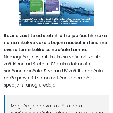
Razina zaštite od štetnih ultraljubičastih zraka
nema nikakve veze s bojom naočalnih leća i ne
ovisi o tome koliko su naočale tamne.
Nemoguće je osjetiti koliko su vaše oči zaista
zaštićene od štetnih UV zraka dok nosite
sunčane naočale. Stvarnu UV zaštitu naočala
može provjeriti samo optičar uz pomoć
specijaliziranog uređaja.
Moguće je da dva različita para
sunčanih naočala izgledaju isto, ali jedne