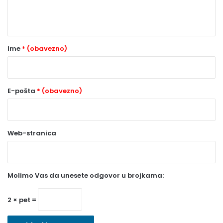
n
t
a
r
Ime
* (obavezno)
*
(
o
E-pošta
* (obavezno)
b
a
Web-stranica
v
e
z
Molimo Vas da unesete odgovor u brojkama:
n
o
2 × pet =
)