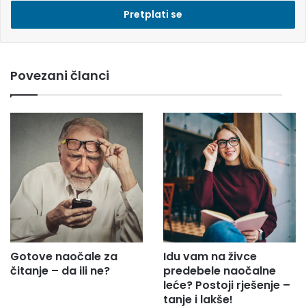
e
s
i
e
m
Povezani članci
a
i
l
a
d
r
e
s
u
.
.
.
Gotove naočale za
Idu vam na živce
čitanje – da ili ne?
predebele naočalne
leće? Postoji rješenje –
tanje i lakše!