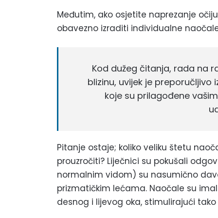
Međutim, ako osjetite naprezanje očiju, g
obavezno izraditi individualne naočale
Kod dužeg čitanja, rada na r
blizinu, uvijek je preporučljivo
koje su prilagođene vašim d
ud
Pitanje ostaje; koliko veliku štetu n
prouzročiti? Liječnici su pokušali odgo
normalnim vidom) su nasumično daval
prizmatičkim lećama. Naočale su imale 
desnog i lijevog oka, stimulirajući tak