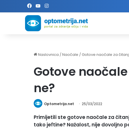
Facebook
YouTube
Instagram
Naslovnica
/
Naočale
/
Gotove naočale za čitanje
Gotove naočale z
ne?
Optometrija.net
25/03/2022
Primijetili ste gotove naočale za čitanje
tako jeftine? Nažalost, nije dovoljn