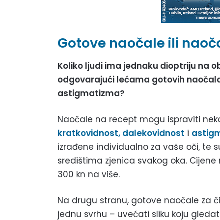
Gotove naočale ili naoč
Koliko ljudi ima jednaku dioptriju na 
odgovarajući lećama gotovih naočala
astigmatizma?
Naočale na recept mogu ispraviti nekol
kratkovidnost, dalekovidnost
i
astig
izrađene individualno za vaše oči, te s
središtima zjenica svakog oka. Cijen
300 kn na više.
Na drugu stranu, gotove naočale za č
jednu svrhu – uvećati sliku koju gledate