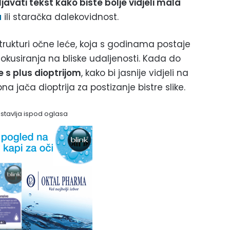
javati tekst kako biste bolje vidjeli mala
a
ili staračka dalekovidnost.
trukturi očne leće, koja s godinama postaje
fokusiranja na bliske udaljenosti. Kada do
e s plus dioptrijom
, kako bi jasnije vidjeli na
bna jača dioptrija za postizanje bistre slike.
astavlja ispod oglasa