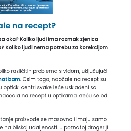
ale na recept?
oba oka? Koliko ljudi ima razmak zjenica
? Koliko ljudi nema potrebu za korekcijom
iko različitih problema s vidom, uključujući
matizam
. Osim toga, naočale na recept su
u optički centri svake leće usklađeni sa
e naočala na recept u optikama kreću se od
itanje proizvode se masovno i imaju samo
 na bliskoj udaljenosti. U poznatoj drogeriji