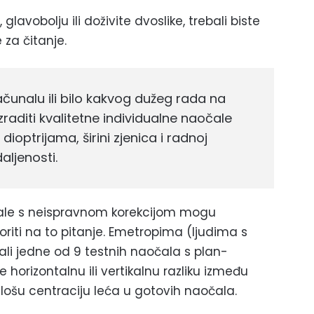
lavobolju ili doživite dvoslike, trebali biste
 za čitanje.
ačunalu ili bilo kakvog dužeg rada na
 izraditi kvalitetne individualne naočale
ioptrijama, širini zjenica i radnoj
aljenosti.
aočale s neispravnom korekcijom mogu
voriti na to pitanje. Emetropima (ljudima s
i jedne od 9 testnih naočala s plan-
horizontalnu ili vertikalnu razliku između
o lošu centraciju leća u gotovih naočala.