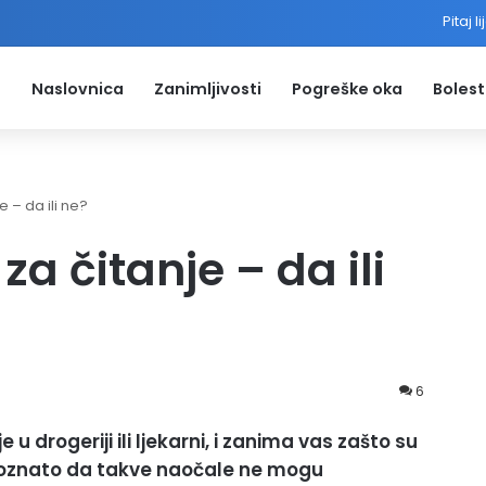
Pitaj l
Naslovnica
Zanimljivosti
Pogreške oka
Bolest
 – da ili ne?
a čitanje – da ili
6
 u drogeriji ili ljekarni, i zanima vas zašto su
o poznato da takve naočale ne mogu