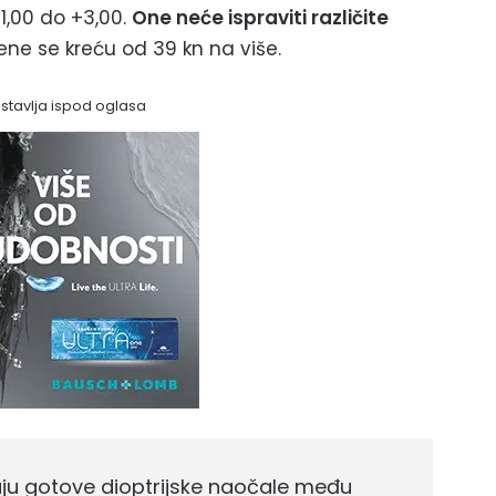
1,00 do +3,00.
One neće ispraviti različite
ene se kreću od 39 kn na više.
astavlja ispod oglasa
vaju gotove dioptrijske naočale među