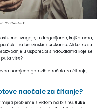
to: Shutterstock
ostupne svugdje; u drogerijama, knjižarama,
a čak i na benzinskim crpkama. Ali koliko su
roizvodnje u usporedbi s naočalama koje se
0 puta više?
ovna namjena gotovih naočala za čitanje, i
tove naočale za čitanje?
rimijeti probleme s vidom na blizinu.
Ruke