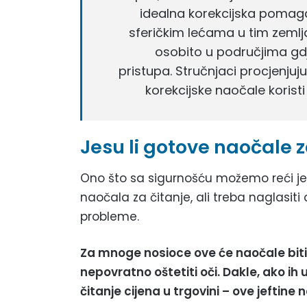
idealna korekcijska pomaga
sferičkim lećama u tim zemlja
osobito u područjima gdje
pristupa. Stručnjaci procjenju
korekcijske naočale koristi
Jesu li gotove naočale z
Ono što sa sigurnošću možemo reći je 
naočala za čitanje, ali treba naglasit
probleme.
Za mnoge nosioce ove će naočale biti
nepovratno oštetiti oči. Dakle, ako i
čitanje cijena u trgovini – ove jeftine 