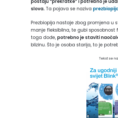
postaju “prekratke” i potrebno je udal
slova.
Ta pojava se naziva
prezbiopij
Prezbiopija nastaje zbog promjena u s
manje fleksibilna, te gubi sposobnost 
toga dođe,
potrebno je staviti naočal
blizinu. Što je osoba starija, to je potre
Tekst se n