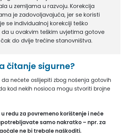
la u zemljama u razvoju. Korekcija
ma je zadovoljavajuća, jer se koristi
 se individualnoj korekciji teško
ju da u ovakvim teškim uvjetima gotove
 čak do dvije trećine stanovništva.
a čitanje sigurne?
da nećete oslijepiti zbog nošenja gotovih
i da kod nekih nosioca mogu stvoriti brojne
 u redu za povremeno korištenje i neće
h upotrebljavate samo nakratko – npr. za
naočale ne bi trebale naškoditi.