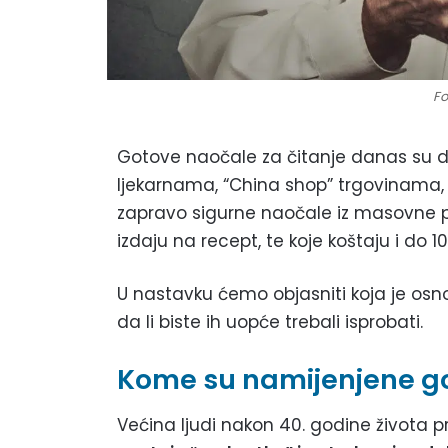
Fo
Gotove naočale za čitanje danas su d
ljekarnama, “China shop” trgovinama, p
zapravo sigurne naočale iz masovne p
izdaju na recept, te koje koštaju i do 1
U nastavku ćemo objasniti koja je osn
da li biste ih uopće trebali isprobati.
Kome su namijenjene go
Većina ljudi nakon 40. godine života p