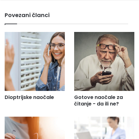
e
m
Povezani članci
a
i
l
a
d
r
e
s
u
.
.
.
Dioptrijske naočale
Gotove naočale za
čitanje - da ili ne?