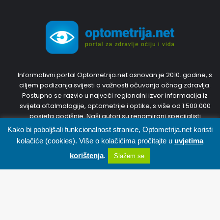
Informativni portal Optometrija.net osnovan je 2010. godine, s
ciljem podizanja svijesti o važnosti očuvanja očnog zdravlja.
Postupno se razvio u najveći regionalni izvor informacija iz
svijeta oftalmologije, optometrije i optike, s više od 1.500.000
posjeta godišnje. Naši autori su renomirani specijalisti
oftalmologije i optometristi s inozemnim diplomama i
Kako bi poboljšali funkcionalnost stranice, Optometrija.net koristi
dugogodišnjim iskustvom. Trudit ćemo se predstaviti Vam
kolačiće (cookies). Više o kolačićima pročitajte u
uvjetima
najnovije, točne i korisne informacije. Pridružite nam se,
korištenja
.
Slažem se
sudjelujte u diskusijama i svojim prijedlozima kreirajte portal
zajedno s nama.
Facebook
X
WhatsApp
Telegram
Viber
Pratite nas
B