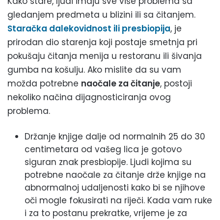
Kako stare, ljudi imaju sve više problema sa
gledanjem predmeta u blizini ili sa čitanjem.
Staračka dalekovidnost ili presbiopija
, je
prirodan dio starenja koji postaje smetnja pri
pokušaju čitanja menija u restoranu ili šivanja
gumba na košulju. Ako mislite da su vam
možda potrebne
naočale za čitanje
, postoji
nekoliko načina dijagnosticiranja ovog
problema.
Držanje knjige dalje od normalnih 25 do 30
centimetara od vašeg lica je gotovo
siguran znak presbiopije. Ljudi kojima su
potrebne naočale za čitanje drže knjige na
abnormalnoj udaljenosti kako bi se njihove
oči mogle fokusirati na riječi. Kada vam ruke
i za to postanu prekratke, vrijeme je za