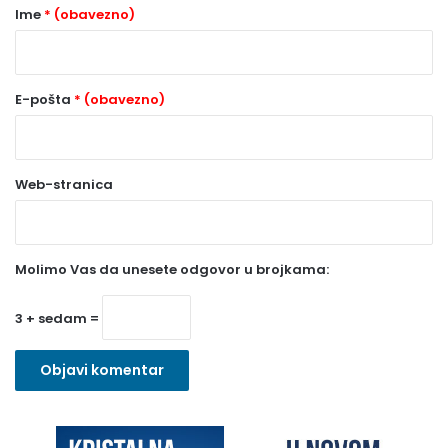
r
Ime
* (obavezno)
*
(
o
E-pošta
* (obavezno)
b
a
Web-stranica
v
e
z
Molimo Vas da unesete odgovor u brojkama:
n
o
3 + sedam =
)