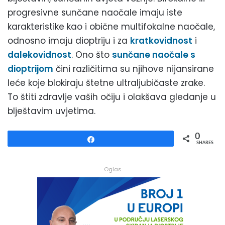
progresivne sunčane naočale imaju iste
karakteristike kao i obične multifokalne naočale,
odnosno imaju dioptriju i za
kratkovidnost
i
dalekovidnost
. Ono što
sunčane naočale s
dioptrijom
čini različitima su njihove nijansirane
leće koje blokiraju štetne ultraljubičaste zrake.
To štiti zdravlje vaših očiju i olakšava gledanje u
blještavim uvjetima.
0
Share
SHARES
Oglas