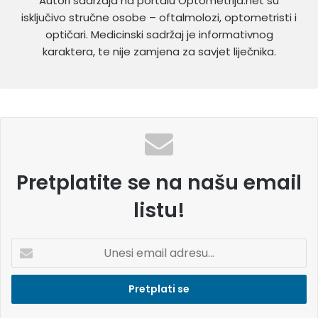
Autori sadržaja na portalu Optometrija.net su
isključivo stručne osobe – oftalmolozi, optometristi i
optičari. Medicinski sadržaj je informativnog
karaktera, te nije zamjena za savjet liječnika.
Pretplatite se na našu email
listu!
U
n
e
s
i