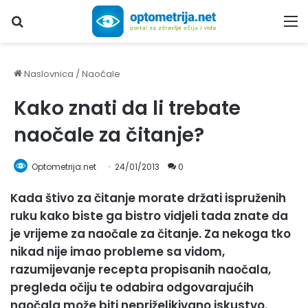
Upiši traženi pojam...
M
Naslovnica
/
Naočale
Kako znati da li trebate
naočale za čitanje?
Optometrija.net
24/01/2013
0
Kada štivo za čitanje morate držati ispruženih
ruku kako biste ga bistro vidjeli tada znate da
je vrijeme za naočale za čitanje. Za nekoga tko
nikad nije imao probleme sa vidom,
razumijevanje recepta propisanih naočala,
pregleda očiju te odabira odgovarajućih
naočala može biti nepriželjkivano iskustvo.