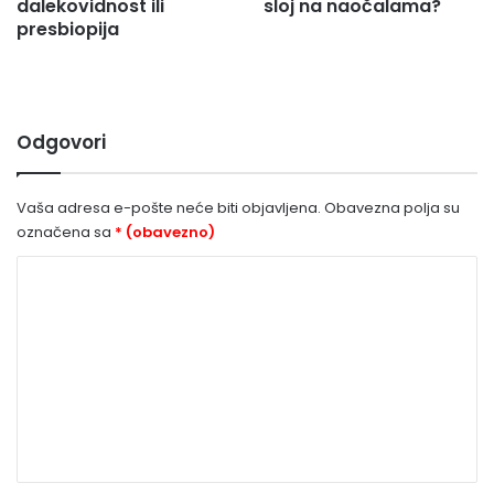
dalekovidnost ili
sloj na naočalama?
presbiopija
Odgovori
Vaša adresa e-pošte neće biti objavljena.
Obavezna polja su
označena sa
* (obavezno)
K
o
m
e
n
t
a