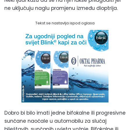
Neki ljudi kažu da se na njih lakše prilagoditi jer
ne uključuju naglu promjenu između dioptrija.
Tekst se nastavlja ispod oglasa
Dobro bi bilo imati jedne bifokalne ili progresivne
sunčane naočale u automobilu za slučaj
blještavih, sunčanih uvjeta vožnje. Bifokalne ili