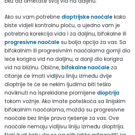
bez da ometate svoj vid na daljinu.
Ako su vam potrebne
dioptrijske naočale
kako
biste vidjeli kontrolnu ploču, a ujedno vam je
potrebna korekcija vida i za daljinu, bifokalne ili
progresivne naočale
su bolja opcija za vas. Sa
bifokalnim ili progresivnim naočalama gornji dio
leće korigira vid na daljinu, a donji dio korigira
vid na blizinu. Obične,
bifokalne naočale
za
čitanje će imati vidljivu liniju između dvije
dioptrije te će se nekim ljudima biti teško
naviknuti na isprekidane promijene
dioptrija
tokom vožnje. Ako imate poteškoća sa linijskim
bifokalnim naočalama, možda su progresivne
naočale bez linije pravo rješenje za vas. Ove
naočale nemaju vidljivu liniju između dioptrija.