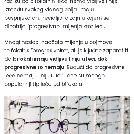
razliku od bifokalnih leća, nema vidljive linije
između svakog vidnog polja. Imaju
besprijekoran, nevidljivi dizajn u kojem se
dioptrija “progresivno” mijenja kroz leću.
Mnogi nosioci naočala mijenjaju pojmove
“bifokal” s “progresivnim”, ali je ključno zapamtiti
da
bifokali imaju vidljivu liniju u leći, dok
progresivne to nemaju
. Budući da progresivne
leće nemaju liniju u leći, one su mnogo
popularniji tip leća od bifokala.