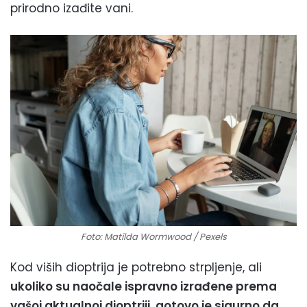
prirodno izađite vani.
Foto: Matilda Wormwood / Pexels
Kod viših dioptrija je potrebno strpljenje, ali
ukoliko su naočale ispravno izrađene prema
vašoj aktualnoj dioptriji, gotovo je sigurno da