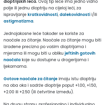
dioptrijskih leća.
Ovaj tip leće ima jedno vidno
polje ili jednu dioptriju na cijeloj leći, za
ispravljanje
kratkovidnosti
,
dalekovidnosti
i/ili
astigmatizma
.
Jednojakosne leće također se koriste za
naočale za čitanje. Naočale za čitanje mogu biti
izrađene precizno po vašim dioptrijama i
mjerama ili mogu biti u obliku
jeftinih gotovih
naočala
koje su dostupne u drogerijama i
ljekarnama.
Gotove naočale za čitanje
imaju istu dioptriju
na oba oka i sadrže dioptrije poput +1.00, +1.50,
+2.00 ili +2.50 (ili četvrtine između).
Na drugu stranu, profesionalno i individualno