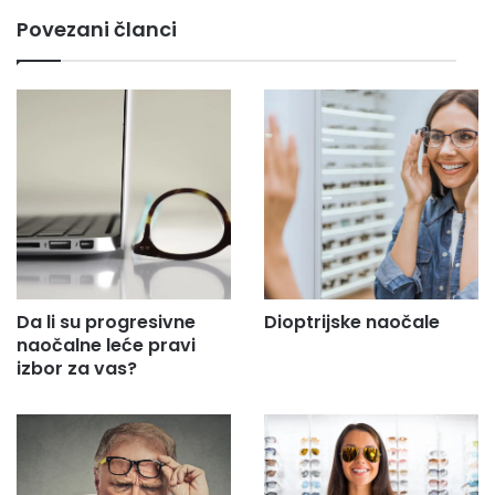
m
Povezani članci
a
i
l
a
d
r
e
s
u
.
.
.
Da li su progresivne
Dioptrijske naočale
naočalne leće pravi
izbor za vas?