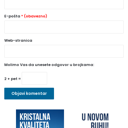
(
o
E-pošta
* (obavezno)
b
a
Web-stranica
v
e
z
Molimo Vas da unesete odgovor u brojkama:
n
o
2 + pet =
)