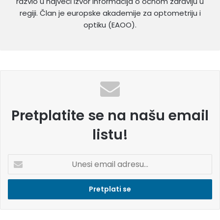
razvio u najveći izvor informacija o očnom zdravlju u
regiji. Član je europske akademije za optometriju i
optiku (EAOO).
Pretplatite se na našu email
listu!
U
n
e
s
i
e