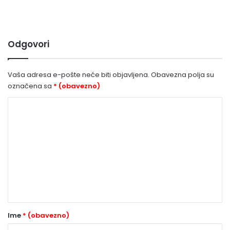
Odgovori
Vaša adresa e-pošte neće biti objavljena.
Obavezna polja su
označena sa
* (obavezno)
K
o
m
e
n
t
a
r
Ime
* (obavezno)
*