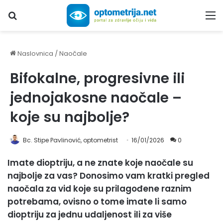
Upiši traženi pojam...
M
Naslovnica
/
Naočale
Bifokalne, progresivne ili
jednojakosne naočale –
koje su najbolje?
Bc. Stipe Pavlinović, optometrist
16/01/2026
0
Imate dioptriju, a ne znate koje naočale su
najbolje za vas? Donosimo vam kratki pregled
naočala za vid koje su prilagođene raznim
potrebama, ovisno o tome imate li samo
dioptriju za jednu udaljenost ili za više