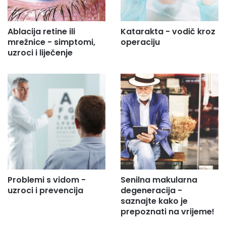
.
.
Ablacija retine ili
Katarakta - vodič kroz
mrežnice - simptomi,
operaciju
uzroci i liječenje
Problemi s vidom -
Senilna makularna
uzroci i prevencija
degeneracija -
saznajte kako je
prepoznati na vrijeme!