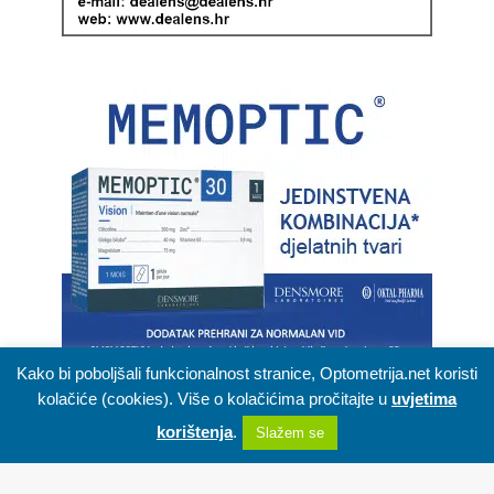
Kako bi poboljšali funkcionalnost stranice, Optometrija.net koristi
kolačiće (cookies). Više o kolačićima pročitajte u
uvjetima
korištenja
.
Slažem se
Kolekcije naočala
Facebook
X
WhatsApp
Telegram
Viber