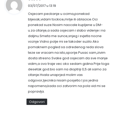
a
03/07/2017 u 13:19
p
Osjecam peckanje u ocima,ponekad
i
bljesak,vidam tockice,mrlje ili oblacice.Oci
s
ponekad suze.Nosim naocale kupljene u DM-
a
u.za citanje,a sada osjecam i slabo videnje i na
o
daljinu.Smeta me sunce,snjeg i svjetla nocne
:
voznje.Vidno polje mi se takoder suzilo.Ako
pomaknem pogled sa odredenog reda slova
teze se vracam na isto,sporije.Pusac sam,zivim
dosta stresno.Svake god osjecam da sve manje
vidim,a ovo traje vec oko sedam gidina.Prije toga
desetak god.bio sam na dioptriji 0,5 ali samo za
citanje.Hvala unaprjed molim vas
odgovor,ljecnika nisam posjetio.I jos jedna
napomena,kada oci zatvorim na pola vid mi se
popravlja.
Odgovori