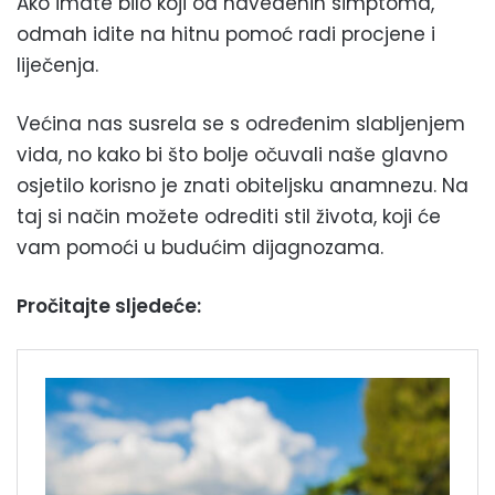
Ako imate bilo koji od navedenih simptoma,
odmah idite na hitnu pomoć radi procjene i
liječenja.
Većina nas susrela se s određenim slabljenjem
vida, no kako bi što bolje očuvali naše glavno
osjetilo korisno je znati obiteljsku anamnezu. Na
taj si način možete odrediti stil života, koji će
vam pomoći u budućim dijagnozama.
Pročitajte sljedeće: