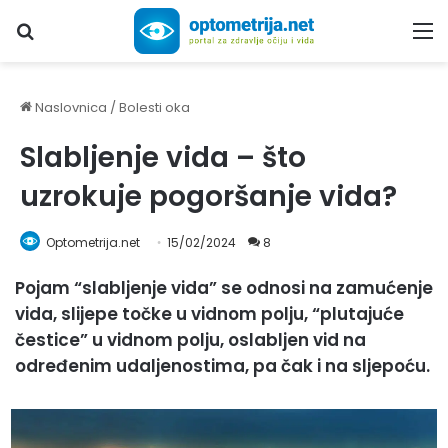
Upiši traženi pojam...
M
Naslovnica
/
Bolesti oka
Slabljenje vida – što
uzrokuje pogoršanje vida?
Optometrija.net
15/02/2024
8
Pojam “slabljenje vida” se odnosi na zamućenje
vida, slijepe točke u vidnom polju, “plutajuće
čestice” u vidnom polju, oslabljen vid na
određenim udaljenostima, pa čak i na sljepoću.