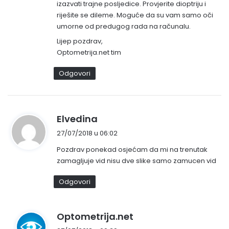
izazvati trajne posljedice. Provjerite dioptriju i
o
riješite se dileme. Moguće da su vam samo oči
:
umorne od predugog rada na računalu.
Lijep pozdrav,
Optometrija.net tim
Odgovori
n
Elvedina
a
27/07/2018 u 06:02
p
Pozdrav ponekad osjećam da mi na trenutak
i
zamagljuje vid nisu dve slike samo zamucen vid
s
a
Odgovori
o
:
n
Optometrija.net
a