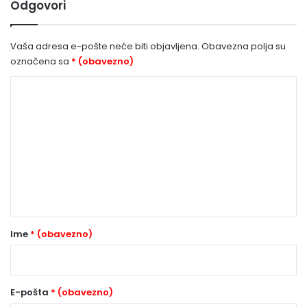
Odgovori
Vaša adresa e-pošte neće biti objavljena.
Obavezna polja su
označena sa
* (obavezno)
K
o
m
e
n
t
a
r
Ime
* (obavezno)
*
(
o
E-pošta
* (obavezno)