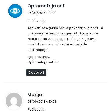
n
Optometrija.net
a
06/07/2017 u 10:41
p
Poštovani,
i
s
kod Vas se sigurno radi o povećanoj dioptriji, a
moguće i nečem ozbiljnijem ukoliko vam se
a
zaista suzilo vidno polje. Nošenjem gotovih
o
naočala si samo odmažete. Posjetite
:
oftalmologa.
Lijep pozdrav,
Optometrija.net tim
Odgovori
n
Marija
a
23/06/2018 u 10:03
p
Poštovani,
i