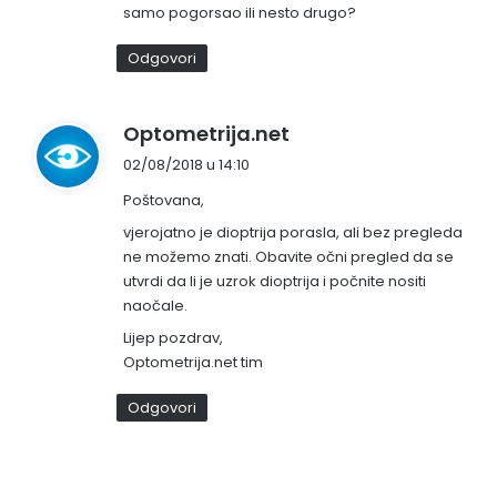
samo pogorsao ili nesto drugo?
:
Odgovori
n
Optometrija.net
a
02/08/2018 u 14:10
p
Poštovana,
i
s
vjerojatno je dioptrija porasla, ali bez pregleda
ne možemo znati. Obavite očni pregled da se
a
utvrdi da li je uzrok dioptrija i počnite nositi
o
naočale.
:
Lijep pozdrav,
Optometrija.net tim
Odgovori