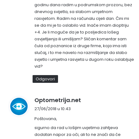
godinu dana radim u podrumskom prozoru, bez
s
dnevnog svijetla, sa slabom umjetnom
a
rasvjetom. Radim na računalu cijeli dan. Čini mi
o
se da mi je to oslabilo vid. Inače imam dioptriju
:
+4. Je li moguće da je to posljedica lošeg
osvjetljenja ili umišljam? Sličan komentar sam
čula od poznanice iz druge firme, koja ima isti
slučaj, i to me navelo na razmišljanje da slabo
svjetlo i umjetna rasvjeta u dugom roku oslabljuje
vid?
Odgovori
n
Optometrija.net
a
27/06/2018 u 10:43
p
Poštovana,
i
s
sigurno da rad u lošijim uvjetima zahtjeva
dodatan napor za oči, ali to ne znači da će
a