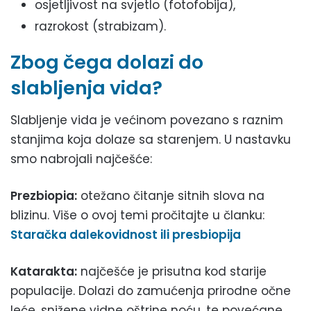
osjetljivost na svjetlo (fotofobija),
razrokost (strabizam).
Zbog čega dolazi do
slabljenja vida?
Slabljenje vida je većinom povezano s raznim
stanjima koja dolaze sa starenjem. U nastavku
smo nabrojali najčešće:
Prezbiopia:
otežano čitanje sitnih slova na
blizinu. Više o ovoj temi pročitajte u članku:
Staračka dalekovidnost ili presbiopija
Katarakta:
najčešće je prisutna kod starije
populacije. Dolazi do zamućenja prirodne očne
leće, snižene vidne oštrine noću, te povećane