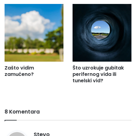
Zašto vidim
Što uzrokuje gubitak
zamućeno?
perifernog vida ili
tunelski vid?
8 Komentara
n
Stevo