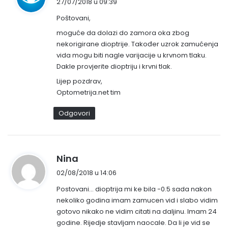
27/07/2018 u 09:39
p
Poštovani,
i
s
moguće da dolazi do zamora oka zbog
nekorigirane dioptrije. Također uzrok zamućenja
a
vida mogu biti nagle varijacije u krvnom tlaku.
o
Dakle provjerite dioptriju i krvni tlak.
:
Lijep pozdrav,
Optometrija.net tim
Odgovori
n
Nina
a
02/08/2018 u 14:06
p
Postovani… dioptrija mi ke bila -0.5 sada nakon
i
nekoliko godina imam zamucen vid i slabo vidim
s
gotovo nikako ne vidim citati na daljinu. Imam 24
a
godine. Rijedje stavljam naocale. Da li je vid se
o