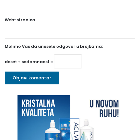
b
a
Web-stranica
v
e
z
Molimo Vas da unesete odgovor u brojkama:
n
o
deset + sedamnaest =
)