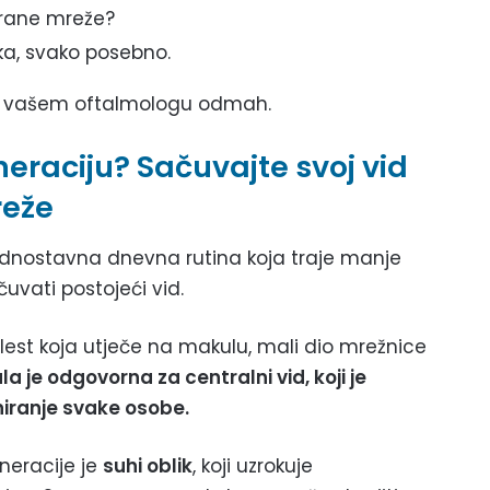
strane mreže?
ka, svako posebno.
ite vašem oftalmologu odmah.
raciju? Sačuvajte svoj vid
reže
dnostavna dnevna rutina koja traje manje
vati postojeći vid.
est koja utječe na makulu, mali dio mrežnice
a je odgovorna za centralni vid, koji je
niranje svake osobe.
neracije je
suhi oblik
, koji uzrokuje