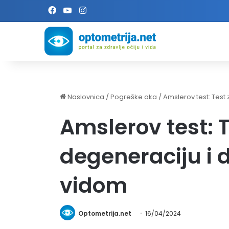
Facebook
YouTube
Instagram
Naslovnica
/
Pogreške oka
/
Amslerov test: Tes
Amslerov test: 
degeneraciju i 
vidom
Optometrija.net
16/04/2024