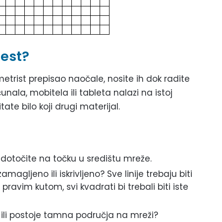
test?
metrist prepisao naočale, nosite ih dok radite
unala, mobitela ili tableta nalazi na istoj
ate bilo koji drugi materijal.
redotočite na točku u središtu mreže.
zamagljeno ili iskrivljeno? Sve linije trebaju biti
 pravim kutom, svi kvadrati bi trebali biti iste
u ili postoje tamna područja na mreži?