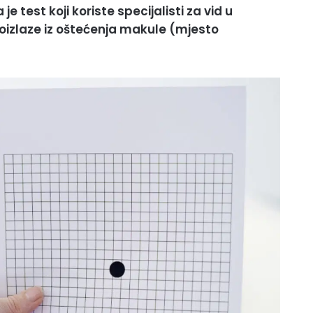
e test koji koriste specijalisti za vid u
roizlaze iz oštećenja makule (mjesto