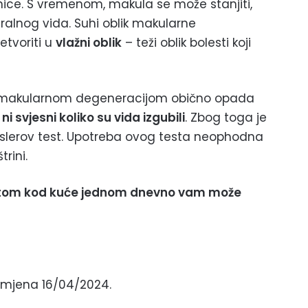
ce. S vremenom, makula se može stanjiti,
ralnog vida. Suhi oblik makularne
tvoriti u
vlažni oblik
– teži oblik bolesti koji
m makularnom degeneracijom obično opada
 ni svjesni koliko su vida izgubili
. Zbog toga je
mslerov test. Upotreba ovog testa neophodna
rini.
testom kod kuće jednom dnevno vam može
 izmjena 16/04/2024.