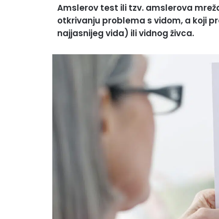
Amslerov test ili tzv. amslerova mreža j
otkrivanju problema s vidom, a koji p
najjasnijeg vida) ili vidnog živca.