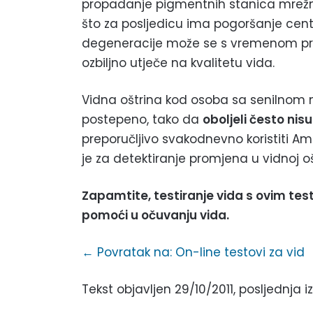
propadanje pigmentnih stanica mrežni
što za posljedicu ima pogoršanje cent
degeneracije može se s vremenom pre
ozbiljno utječe na kvalitetu vida.
Vidna oštrina kod osoba sa senilno
postepeno, tako da
oboljeli često nisu
preporučljivo svakodnevno koristiti A
je za detektiranje promjena u vidnoj ošt
Zapamtite, testiranje vida s ovim 
pomoći u očuvanju vida.
← Povratak na: On-line testovi za vid
Tekst objavljen 29/10/2011, posljednja