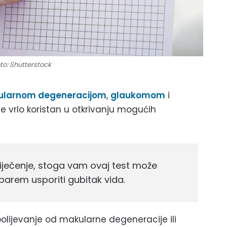
to: Shutterstock
larnom degeneracijom
,
glaukomom
i
je vrlo koristan u otkrivanju mogućih
liječenje, stoga vam ovaj test može
 barem usporiti gubitak vida.
bolijevanje od makularne degeneracije ili