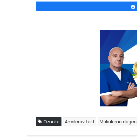
Oznake
Amslerov test
Makularna degen