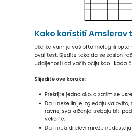
Kako koristiti Amslerov 
Ukoliko vam je vaš oftalmolog ili opto
ovaj test. Sjedite tako da se zaslon rač
udaljenosti od vaših očiju kao i kada čit
Slijedite ove korake:
Prekrijte jedno oko, a zatim se us
Da li neke linije izgledaju valovito, 
ravne, sva križanja trebaju biti pod
veličine.
Da li neki dijelovi mreže nedostaj