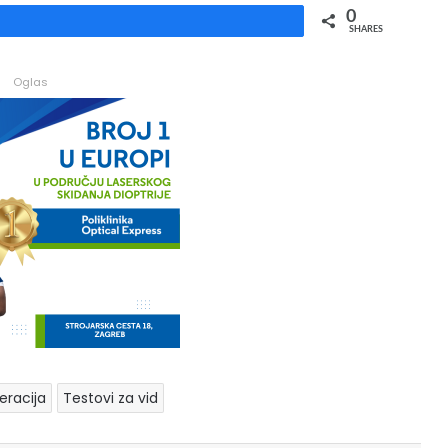
0
Share
SHARES
Oglas
eracija
Testovi za vid