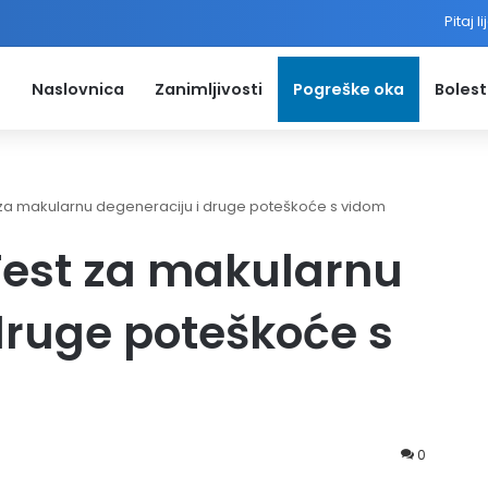
Pitaj l
Naslovnica
Zanimljivosti
Pogreške oka
Bolest
t za makularnu degeneraciju i druge poteškoće s vidom
Test za makularnu
druge poteškoće s
0