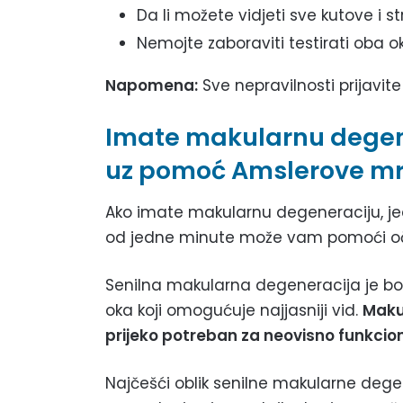
Da li možete vidjeti sve kutove i 
Nemojte zaboraviti testirati oba o
Napomena:
Sve nepravilnosti prijav
Imate makularnu degene
uz pomoć Amslerove m
Ako imate makularnu degeneraciju, je
od jedne minute može vam pomoći oču
Senilna makularna degeneracija je bol
oka koji omogućuje najjasniji vid.
Makul
prijeko potreban za neovisno funkcio
Najčešći oblik senilne makularne dege