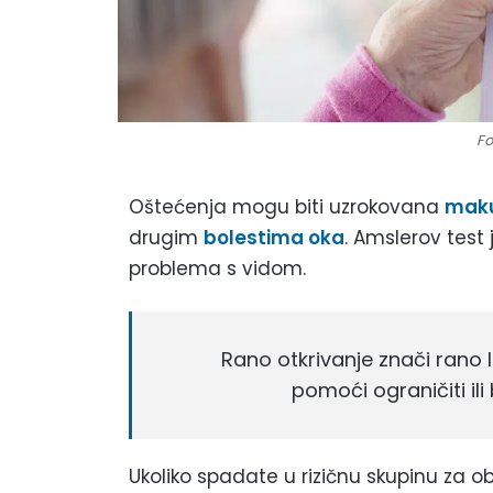
Fo
Oštećenja mogu biti uzrokovana
maku
drugim
bolestima oka
. Amslerov test 
problema s vidom.
Rano otkrivanje znači rano 
pomoći ograničiti ili
Ukoliko spadate u rizičnu skupinu za o