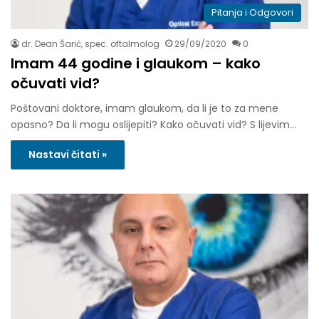
Pitanja i Odgovori
dr. Dean Šarić, spec. oftalmolog
29/09/2020
0
Imam 44 godine i glaukom – kako
očuvati vid?
Poštovani doktore, imam glaukom, da li je to za mene
opasno? Da li mogu oslijepiti? Kako očuvati vid? S lijevim…
Nastavi čitati »