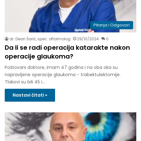
Pitanja i Odgovori
dr. Dean Šarić, spec. oftalmolog
29/10/2024
0
Da li se radi operacija katarakte nakon
operacije glaukoma?
Poštovani doktore, imam 47 godina i na oba oka su
napravljene operacije glaukoma - trabektulektomije.
Tlakovi su bili 45 i…
Nastavi čitati »