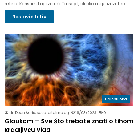
retine. Koristim kapi za oči Trusopt, ali oko mi je izuzetno…
Nastavi čitati »
Bolesti oka
dr. Dean Šarić, spec. oftalmolog
16/03/2023
0
Glaukom – Sve što trebate znati o tihom
kradljivcu vida