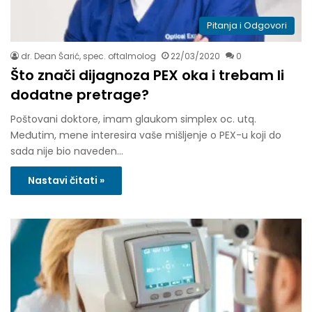
Pitanja i Odgovori
dr. Dean Šarić, spec. oftalmolog
22/03/2020
0
Što znači dijagnoza PEX oka i trebam li
dodatne pretrage?
Poštovani doktore, imam glaukom simplex oc. utq.
Međutim, mene interesira vaše mišljenje o PEX-u koji do
sada nije bio naveden…
Nastavi čitati »