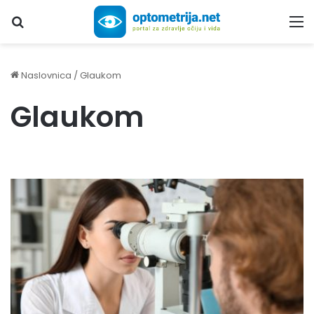
Upiši traženi pojam...
M
Naslovnica
/
Glaukom
Glaukom