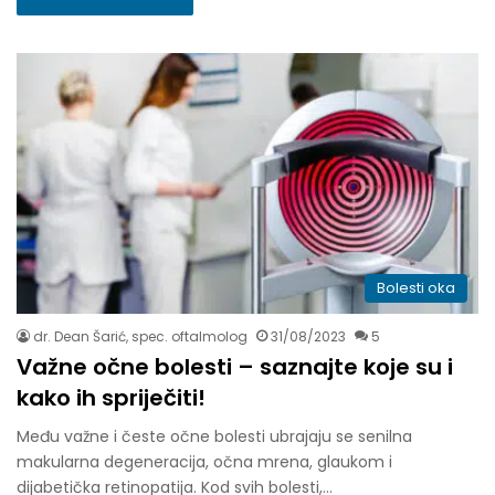
Bolesti oka
dr. Dean Šarić, spec. oftalmolog
31/08/2023
5
Važne očne bolesti – saznajte koje su i
kako ih spriječiti!
Među važne i česte očne bolesti ubrajaju se senilna
makularna degeneracija, očna mrena, glaukom i
dijabetička retinopatija. Kod svih bolesti,…