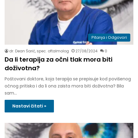
Pitanja i Odgovori
dr. Dean Šarić, spec. oftalmolog
27/08/2024
0
Da li terapija za očni tlak mora biti
doživotna?
Poštovani doktore, koja terapija se prepisuje kod povišenog
očnog pritiska i da li ona zaista mora biti doživotna? Bila
sam…
Nastavi čitati »