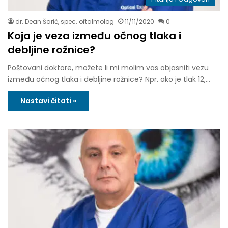
dr. Dean Šarić, spec. oftalmolog
11/11/2020
0
Koja je veza između očnog tlaka i
debljine rožnice?
Poštovani doktore, možete li mi molim vas objasniti vezu
između očnog tlaka i debljine rožnice? Npr. ako je tlak 12,…
Nastavi čitati »