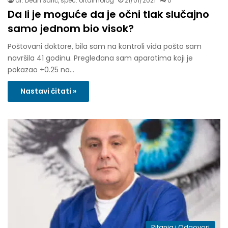
dr. Dean Šarić, spec. oftalmolog
21/01/2021
0
Da li je moguće da je očni tlak slučajno
samo jednom bio visok?
Poštovani doktore, bila sam na kontroli vida pošto sam
navršila 41 godinu. Pregledana sam aparatima koji je
pokazao +0.25 na…
Nastavi čitati »
Pitanja i Odgovori