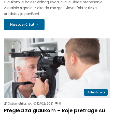
Glaukom je bolest vidnog živca, čija je uloga prenošenje
vizualnih signala iz oka do mozga. Glavni faktor rizika
predstavlja povišeni…
Nastavi čitati »
Bolesti oka
Optometrija.net
12/02/2021
0
Pregled za glaukom – koje pretrage su