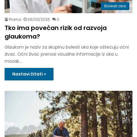
Bolesti oka
Promo
09/03/2026
0
Tko ima povećan rizik od razvoja
glaukoma?
Glaukom je naziv za skupinu bolesti oka koje oštećuju očni
živac. Očni živac prenosi vizualne informacije iz oka u
mozak.…
Nastavi čitati »