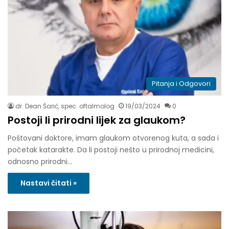
Pitanja i Odgovori
dr. Dean Šarić, spec. oftalmolog
19/03/2024
0
Postoji li prirodni lijek za glaukom?
Poštovani doktore, imam glaukom otvorenog kuta, a sada i
početak katarakte. Da li postoji nešto u prirodnoj medicini,
odnosno prirodni…
Nastavi čitati »