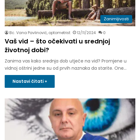
Zanimljivosti
Bc. Vana Pavlinović, optometrist
12/11/2024
0
Vaš vid – što očekivati u srednjoj
životnoj dobi?
Zanima vas kako srednja dob utječe na vid? Promjene u
vidnoj oštrini jedne su od prvih naznaka da starite. One…
Nastavi čitati »