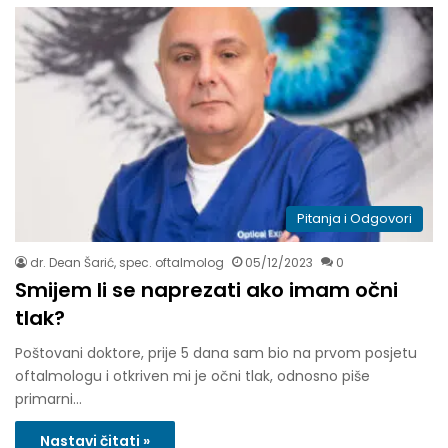
Pitanja i Odgovori
dr. Dean Šarić, spec. oftalmolog
05/12/2023
0
Smijem li se naprezati ako imam očni
tlak?
Poštovani doktore, prije 5 dana sam bio na prvom posjetu
oftalmologu i otkriven mi je očni tlak, odnosno piše
primarni…
Nastavi čitati »