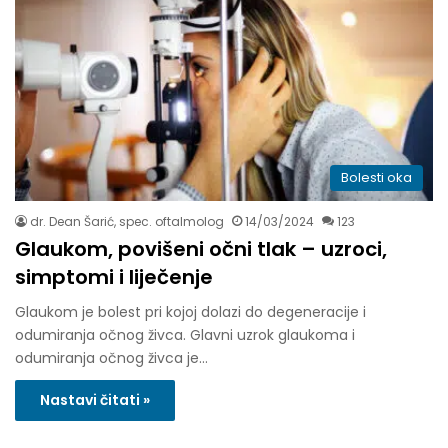
Bolesti oka
dr. Dean Šarić, spec. oftalmolog
14/03/2024
123
Glaukom, povišeni očni tlak – uzroci,
simptomi i liječenje
Glaukom je bolest pri kojoj dolazi do degeneracije i
odumiranja očnog živca. Glavni uzrok glaukoma i
odumiranja očnog živca je…
Nastavi čitati »