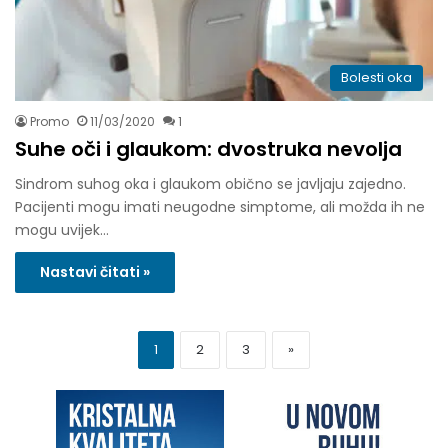
Bolesti oka
Promo
11/03/2020
1
Suhe oči i glaukom: dvostruka nevolja
Sindrom suhog oka i glaukom obično se javljaju zajedno.
Pacijenti mogu imati neugodne simptome, ali možda ih ne
mogu uvijek…
Nastavi čitati »
1
2
3
»