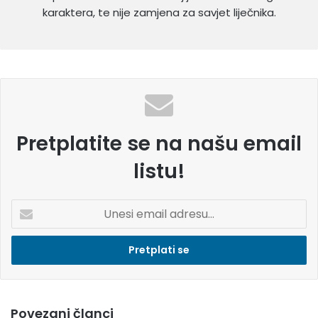
karaktera, te nije zamjena za savjet liječnika.
Pretplatite se na našu email
listu!
U
n
e
s
i
e
m
Povezani članci
a