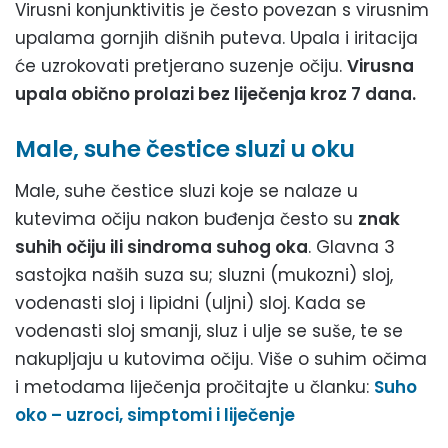
Virusni konjunktivitis je često povezan s virusnim
upalama gornjih dišnih puteva. Upala i iritacija
će uzrokovati pretjerano suzenje očiju.
Virusna
upala obično prolazi bez liječenja kroz 7 dana.
Male, suhe čestice sluzi u oku
Male, suhe čestice sluzi koje se nalaze u
kutevima očiju nakon buđenja često su
znak
suhih očiju ili sindroma suhog oka
. Glavna 3
sastojka naših suza su; sluzni (mukozni) sloj,
vodenasti sloj i lipidni (uljni) sloj. Kada se
vodenasti sloj smanji, sluz i ulje se suše, te se
nakupljaju u kutovima očiju. Više o suhim očima
i metodama liječenja pročitajte u članku:
Suho
oko – uzroci, simptomi i liječenje