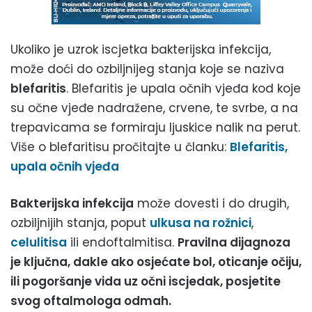
Ukoliko je uzrok iscjetka bakterijska infekcija,
može doći do ozbiljnijeg stanja koje se naziva
blefaritis
. Blefaritis je upala očnih vjeđa kod koje
su očne vjeđe nadražene, crvene, te svrbe, a na
trepavicama se formiraju ljuskice nalik na perut.
Više o blefaritisu pročitajte u članku:
Blefaritis,
upala očnih vjeđa
Bakterijska infekcija
može dovesti i do drugih,
ozbiljnijih stanja, poput
ulkusa na rožnici
,
celulitisa
ili endoftalmitisa.
Pravilna dijagnoza
je ključna, dakle ako osjećate bol, oticanje očiju,
ili pogoršanje vida uz očni iscjedak, posjetite
svog oftalmologa odmah.