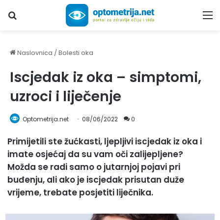
Upiši traženi pojam...
M
Naslovnica
/
Bolesti oka
Iscjedak iz oka – simptomi,
uzroci i liječenje
Optometrija.net
08/06/2022
0
Primijetili ste žućkasti, ljepljivi iscjedak iz oka i
imate osjećaj da su vam oči zalijepljene?
Možda se radi samo o jutarnjoj pojavi pri
buđenju, ali ako je iscjedak prisutan duže
vrijeme, trebate posjetiti liječnika.