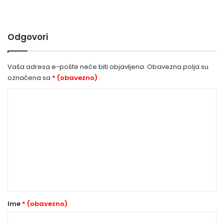
Odgovori
Vaša adresa e-pošte neće biti objavljena.
Obavezna polja su
označena sa
* (obavezno)
K
o
m
e
n
t
a
r
Ime
* (obavezno)
*