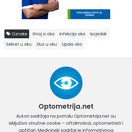
Oznake
Gnoj iz oka
Infekcija oka
Iscjedak
Sekret u oku
Sluz u oku
Upala oka
Optometrija.net
Autori sadržaja na portalu Optometrija.net su
isključivo stručne osobe – oftalmolozi, optometristi i
optičari. Medicinski sadržaj je informativnog