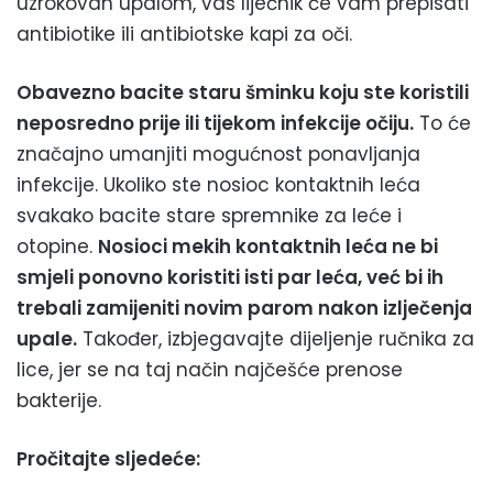
uzrokovan upalom, vaš liječnik će vam prepisati
antibiotike ili antibiotske kapi za oči.
Obavezno bacite staru šminku koju ste koristili
neposredno prije ili tijekom infekcije očiju.
To će
značajno umanjiti mogućnost ponavljanja
infekcije. Ukoliko ste nosioc kontaktnih leća
svakako bacite stare spremnike za leće i
otopine.
Nosioci mekih kontaktnih leća ne bi
smjeli ponovno koristiti isti par leća, već bi ih
trebali zamijeniti novim parom nakon izlječenja
upale.
Također, izbjegavajte dijeljenje ručnika za
lice, jer se na taj način najčešće prenose
bakterije.
Pročitajte sljedeće: