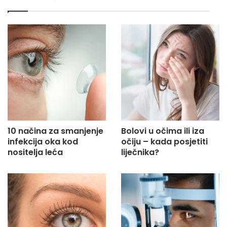
i
l
a
d
r
e
s
u
.
.
.
10 načina za smanjenje
Bolovi u očima ili iza
infekcija oka kod
očiju – kada posjetiti
nositelja leća
liječnika?