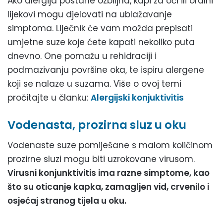
Ako alergija postane ozbiljna, kapi za oči ili oralni
lijekovi mogu djelovati na ublažavanje
simptoma. Liječnik će vam možda prepisati
umjetne suze koje ćete kapati nekoliko puta
dnevno. One pomažu u rehidraciji i
podmazivanju površine oka, te ispiru alergene
koji se nalaze u suzama. Više o ovoj temi
pročitajte u članku:
Alergijski konjuktivitis
Vodenasta, prozirna sluz u oku
Vodenaste suze pomiješane s malom količinom
prozirne sluzi mogu biti uzrokovane virusom.
Virusni konjunktivitis ima razne simptome, kao
što su oticanje kapka, zamagljen vid, crvenilo i
osjećaj stranog tijela u oku.