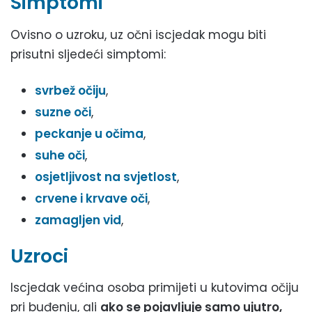
Simptomi
Ovisno o uzroku, uz očni iscjedak mogu biti
prisutni sljedeći simptomi:
svrbež očiju
,
suzne oči
,
peckanje u očima
,
suhe oči
,
osjetljivost na svjetlost
,
crvene i krvave oči
,
zamagljen vid
,
Uzroci
Iscjedak većina osoba primijeti u kutovima očiju
pri buđenju, ali
ako se pojavljuje samo ujutro,