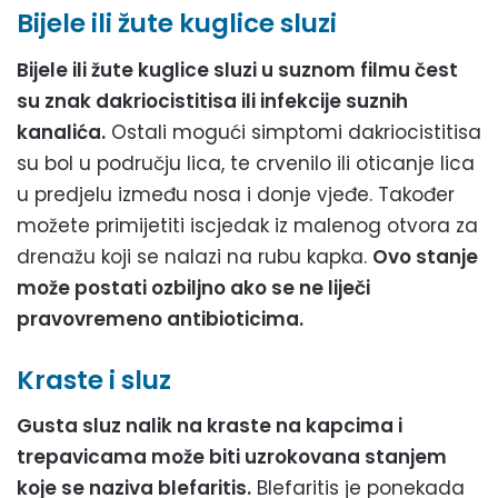
Bijele ili žute kuglice sluzi
Bijele ili žute kuglice sluzi u suznom filmu čest
su znak dakriocistitisa ili infekcije suznih
kanalića.
Ostali mogući simptomi dakriocistitisa
su bol u području lica, te crvenilo ili oticanje lica
u predjelu između nosa i donje vjeđe. Također
možete primijetiti iscjedak iz malenog otvora za
drenažu koji se nalazi na rubu kapka.
Ovo stanje
može postati ozbiljno ako se ne liječi
pravovremeno antibioticima.
Kraste i sluz
Gusta sluz nalik na kraste na kapcima i
trepavicama može biti uzrokovana stanjem
koje se naziva blefaritis.
Blefaritis je ponekada