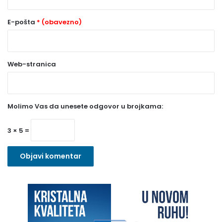
(
o
E-pošta
* (obavezno)
b
a
Web-stranica
v
e
z
Molimo Vas da unesete odgovor u brojkama:
n
o
3 × 5 =
)