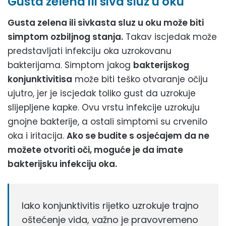
Gusta zelena ili siva sluz u oku
Gusta zelena ili sivkasta sluz u oku može biti
simptom ozbiljnog stanja.
Takav iscjedak može
predstavljati infekciju oka uzrokovanu
bakterijama. Simptom jakog
bakterijskog
konjunktivitisa
može biti teško otvaranje očiju
ujutro, jer je iscjedak toliko gust da uzrokuje
slijepljene kapke. Ovu vrstu infekcije uzrokuju
gnojne bakterije, a ostali simptomi su crvenilo
oka i iritacija.
Ako se budite s osjećajem da ne
možete otvoriti oči, moguće je da imate
bakterijsku infekciju oka.
Iako konjunktivitis rijetko uzrokuje trajno
oštećenje vida, važno je pravovremeno