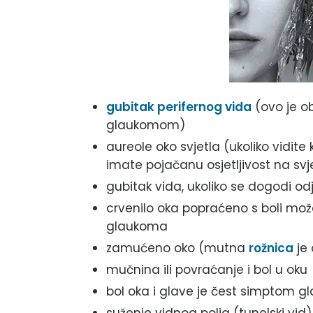
gubitak perifernog vida
(ovo je ob
glaukomom)
aureole oko svjetla (ukoliko vidite 
imate pojačanu osjetljivost na sv
gubitak vida, ukoliko se dogodi 
crvenilo oka popraćeno s boli može 
glaukoma
zamućeno oko (mutna
rožnica
je 
mučnina ili povraćanje i bol u oku
bol oka i glave je čest simptom 
suženje vidnog polja (tunelski vid