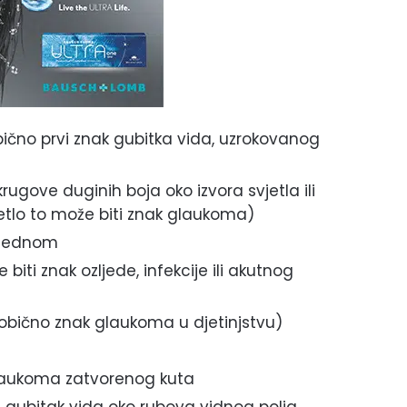
ično prvi znak gubitka vida, uzrokovanog
krugove duginih boja oko izvora svjetla ili
jetlo to može biti znak glaukoma)
odjednom
biti znak ozljede, infekcije ili akutnog
obično znak glaukoma u djetinjstvu)
glaukoma zatvorenog kuta
), gubitak vida oko rubova vidnog polja