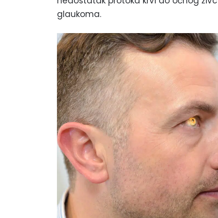
nedostatak protoka krvi do očnog živca
glaukoma.