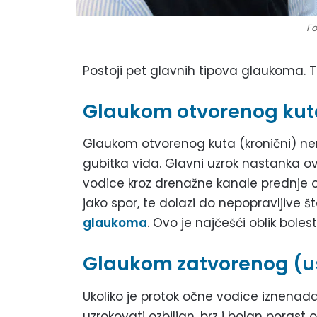
Fo
Postoji pet glavnih tipova glaukoma. T
Glaukom otvorenog kut
Glaukom otvorenog kuta (kronični) n
gubitka vida. Glavni uzrok nastanka o
vodice kroz drenažne kanale prednje 
jako spor, te dolazi do nepopravljive š
glaukoma
. Ovo je najčešći oblik bolesti
Glaukom zatvorenog (u
Ukoliko je protok očne vodice iznenada
uzrokovati ozbiljan, brz i bolan porast