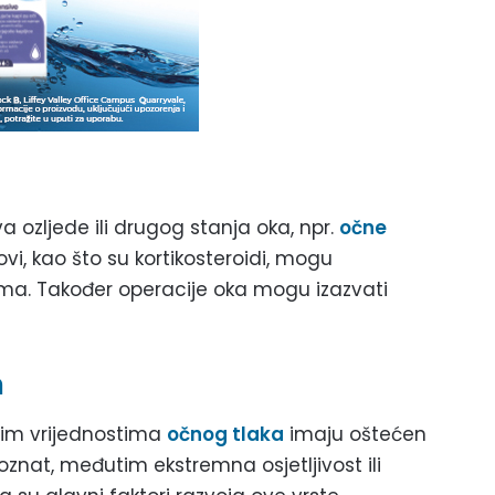
 ozljede ili drugog stanja oka, npr.
očne
kovi, kao što su kortikosteroidi, mogu
ma. Također operacije oka mogu izazvati
m
nim vrijednostima
očnog tlaka
imaju oštećen
oznat, međutim ekstremna osjetljivost ili