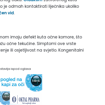
o je odmah kontaktirati liječnika ukoliko
en vid
.
mom imaju defekt kuta očne komore, što
ažu očne tekućine. Simptomi ove vrste
e ili osjetljivost na svjetlo. Kongenitalni
astavlja ispod oglasa