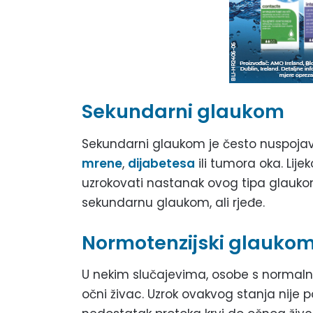
Sekundarni glaukom
Sekundarni glaukom je često nuspojava
mrene
,
dijabetesa
ili tumora oka. Lije
uzrokovati nastanak ovog tipa glauko
sekundarnu glaukom, ali rjeđe.
Normotenzijski glauko
U nekim slučajevima, osobe s normal
očni živac. Uzrok ovakvog stanja nije p