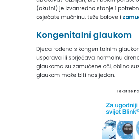
(akutni) je izvanredno stanje i potrebn
osjećate mučninu, teže bolove i
zamuć
Kongenitalni glaukom
Djeca rođena s kongenitalnim glauko
usporava ili sprječava normalnu dren
glaukoma su zamućene oči, obilno suzenj
glaukom može biti nasljedan.
Tekst se n