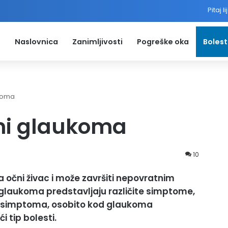
Pitaj l
Naslovnica
Zanimljivosti
Pogreške oka
Bolest
ukoma
omi glaukoma
10
 očni živac i može završiti nepovratnim
ste glaukoma predstavljaju različite simptome,
z simptoma, osobito kod glaukoma
i tip bolesti.