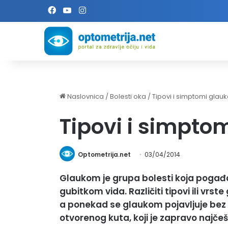
Facebook
YouTube
Instagram
Naslovnica
/
Bolesti oka
/
Tipovi i simptomi gla
Tipovi i simpt
Optometrija.net
03/04/2014
Glaukom je grupa bolesti koja pogađa
gubitkom vida. Različiti tipovi ili vr
a ponekad se glaukom pojavljuje be
otvorenog kuta, koji je zapravo najčešć