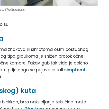
to: Shutterstock
o su:
a
ema znakova ili simptoma osim postupnog
vog tipa glaukoma je snižen protok očne
očne komore. Takav gubitak vida je obično
tete prije nego se pojave ostali
simptomi
.
skog) kuta
 blokiran, brzo nakupljanje tekućine može
 očnog tlaka.
Glaukom
zatvorenog kuta