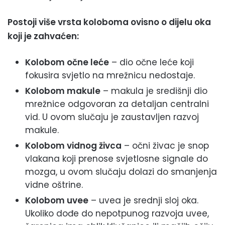
Postoji više vrsta koloboma ovisno o dijelu oka
koji je zahvaćen:
Kolobom očne leće
– dio očne leće koji
fokusira svjetlo na mrežnicu nedostaje.
Kolobom makule
– makula je središnji dio
mrežnice odgovoran za detaljan centralni
vid. U ovom slučaju je zaustavljen razvoj
makule.
Kolobom vidnog živca
– očni živac je snop
vlakana koji prenose svjetlosne signale do
mozga, u ovom slučaju dolazi do smanjenja
vidne oštrine.
Kolobom uvee
– uvea je srednji sloj oka.
Ukoliko dođe do nepotpunog razvoja uvee,