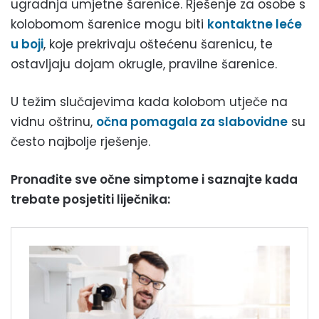
ugradnja umjetne šarenice. Rješenje za osobe s
kolobomom šarenice mogu biti
kontaktne leće
u boji
, koje prekrivaju oštećenu šarenicu, te
ostavljaju dojam okrugle, pravilne šarenice.
U težim slučajevima kada kolobom utječe na
vidnu oštrinu,
očna pomagala za slabovidne
su
često najbolje rješenje.
Pronađite sve očne simptome i saznajte kada
trebate posjetiti liječnika: