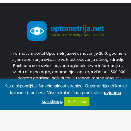
Informativni portal Optometrija.net osnovan je 2010. godine, s
ciljem podizanja svijesti o važnosti očuvanja očnog zdravlja.
Postupno se razvio u najveći regionalni izvor informacija iz
svijeta oftalmologije, optometrije i optike, s više od 1.500.000
posjeta godišnje. Naši autori su renomirani specijalisti
oftalmologije i optometristi s inozemnim diplomama i
Kako bi poboljšali funkcionalnost stranice, Optometrija.net koristi
dugogodišnjim iskustvom. Trudit ćemo se predstaviti Vam
kolačiće (cookies). Više o kolačićima pročitajte u
uvjetima
najnovije, točne i korisne informacije. Pridružite nam se,
korištenja
.
Slažem se
sudjelujte u diskusijama i svojim prijedlozima kreirajte portal
zajedno s nama.
Facebook
X
WhatsApp
Telegram
Viber
Pratite nas