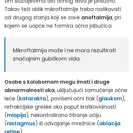
tim slučajevima dio očnog tkiva je prisutno.
Takav teži oblik mikroftalmije treba razlikovati
od drugog stanja koji se zove
anoftalmija
, pri
kojem se uopće ne formira očna jabučica.
Mikroftalmija može i ne mora rezultirati
značajnim gubitkom vida.
Osobe s kolobomom mogu imati i druge
abnormalnosti oka
, uključujući zamućenje očne
leće (
katarakta
), povišeni očni tlak (
glaukom
),
refrakcijske greške oka poput kratkovidnosti
(
miopija
), nekontrolirano titranje očiju
(
nistagmus
) ili odvajanje mrežnice (
ablacija
retine
).