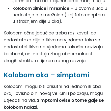
šarenica ima oblik ključanice ili mačjih očiju.
Kolobom žilnice i mrežnice
– u ovom slučaju
nedostaje dio mrežnice (sloj fotoreceptora
u stražnjem dijelu oka).
Kolobom očne jabučice treba razlikovati od
nedostataka dijela tkiva na vjeđama. Iako se
nedostatci tkiva na vjeđama također nazivaju
kolobomi, oni nastaju zbog abnormalnosti
drugih struktura tijekom ranog razvoja.
Kolobom oka – simptomi
Kolobomi mogu biti prisutni na jednom ili oba
oka, i ovisno o njihovoj veličini i položaju, mogu
utjecati na vid.
Simptomi ovise o tome gdje se
kolobom nalazi.