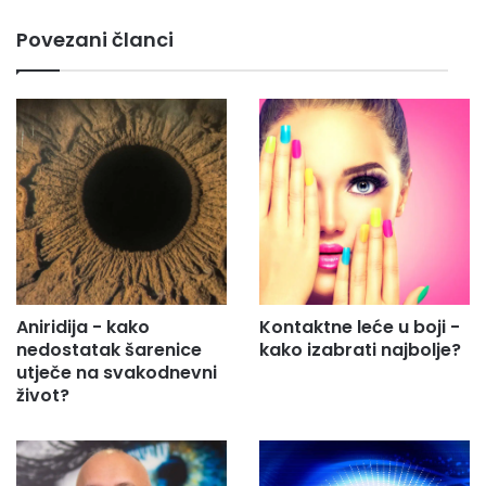
m
Povezani članci
a
i
l
a
d
r
e
s
u
.
.
.
Aniridija - kako
Kontaktne leće u boji -
nedostatak šarenice
kako izabrati najbolje?
utječe na svakodnevni
život?