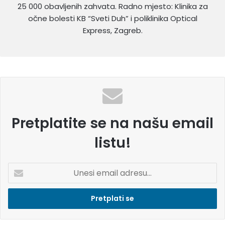
25 000 obavljenih zahvata. Radno mjesto: Klinika za
očne bolesti KB “Sveti Duh” i poliklinika Optical
Express, Zagreb.
Pretplatite se na našu email
listu!
U
n
e
s
i
e