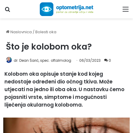
Upiši traženi pojam...
M
Naslovnica
/
Bolesti oka
Što je kolobom oka?
dr. Dean Šarić, spec. oftalmolog
06/03/2023
0
Kolobom oka opisuje stanje kod kojeg
nedostaje određeni dio očnog tkiva. Može
utjecati na jedno ili oba oka. U nastavku ćemo
pojasniti vrste, simptome i mogućnosti
liječenja okularnog koloboma.