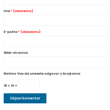
a
r
Ime
* (obavezno)
*
(
o
E-pošta
* (obavezno)
b
a
Web-stranica
v
e
z
Molimo Vas da unesete odgovor u brojkama:
n
o
18 + 10 =
)