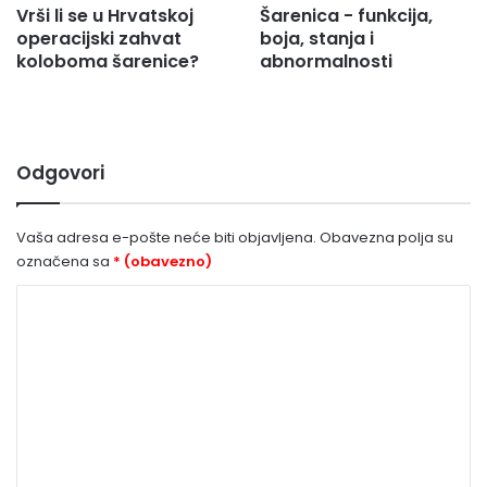
Vrši li se u Hrvatskoj
Šarenica - funkcija,
operacijski zahvat
boja, stanja i
koloboma šarenice?
abnormalnosti
Odgovori
Vaša adresa e-pošte neće biti objavljena.
Obavezna polja su
označena sa
* (obavezno)
K
o
m
e
n
t