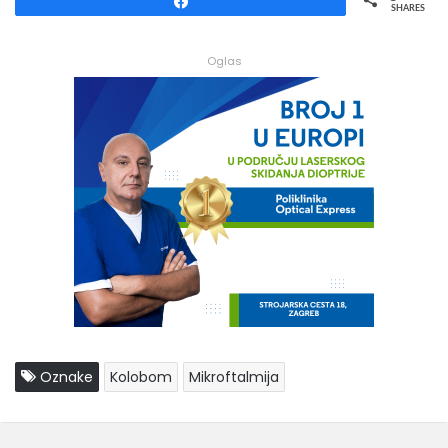
Share
SHARES
Oglas
Oznake
Kolobom
Mikroftalmija