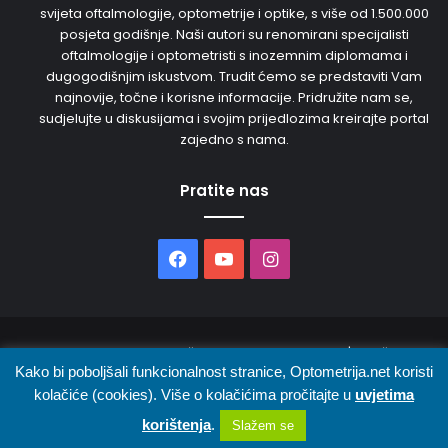
svijeta oftalmologije, optometrije i optike, s više od 1.500.000
posjeta godišnje. Naši autori su renomirani specijalisti
oftalmologije i optometristi s inozemnim diplomama i
dugogodišnjim iskustvom. Trudit ćemo se predstaviti Vam
najnovije, točne i korisne informacije. Pridružite nam se,
sudjelujte u diskusijama i svojim prijedlozima kreirajte portal
zajedno s nama.
Pratite nas
Facebook
YouTube
Instagram
© 2026. Sva prava pridržana. Opto Media d.o.o. | Održava
Kako bi poboljšali funkcionalnost stranice, Optometrija.net koristi
kolačiće (cookies). Više o kolačićima pročitajte u
uvjetima
O nama
Uvjeti korištenja
Oglašavanje
Kontakt
korištenja
.
Slažem se