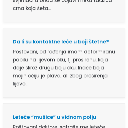
svjetlaci a onda se pojavi i neka tačkica
crna koja šeta…
Da li su kontaktne leće u boji štetne?
Poštovani, od rođenja imam deformiranu
papilu na lijevom oku, tj. proširenu, koja
daje skroz drugu boju oku. Inače boja
mojih očiju je plava, ali zbog proširenja
lijevo…
Leteće “mušice” u vidnom polju
Poštovani doktore, satraše me leteće