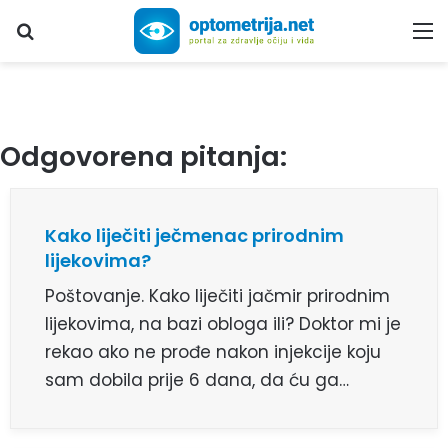
Upiši traženi pojam...
M
Odgovorena pitanja:
Kako liječiti ječmenac prirodnim
lijekovima?
Poštovanje. Kako liječiti jačmir prirodnim
lijekovima, na bazi obloga ili? Doktor mi je
rekao ako ne prođe nakon injekcije koju
sam dobila prije 6 dana, da ću ga…