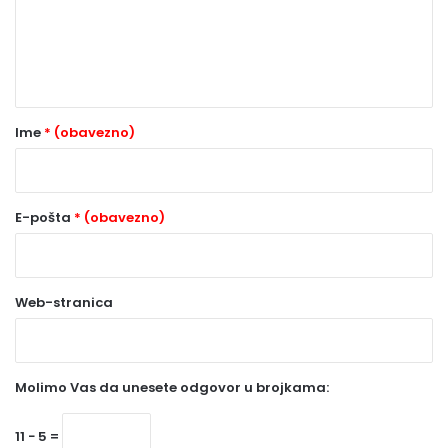
e
n
t
a
r
Ime
* (obavezno)
*
(
o
E-pošta
* (obavezno)
b
a
Web-stranica
v
e
z
Molimo Vas da unesete odgovor u brojkama:
n
o
11 − 5 =