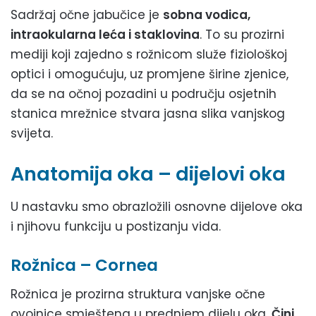
Sadržaj očne jabučice je
sobna vodica,
intraokularna leća i staklovina
. To su prozirni
mediji koji zajedno s rožnicom služe fiziološkoj
optici i omogućuju, uz promjene širine zjenice,
da se na očnoj pozadini u području osjetnih
stanica mrežnice stvara jasna slika vanjskog
svijeta.
Anatomija oka – dijelovi oka
U nastavku smo obrazložili osnovne dijelove oka
i njihovu funkciju u postizanju vida.
Rožnica – Cornea
Rožnica je prozirna struktura vanjske očne
ovojnice smještena u prednjem dijelu oka.
Čini