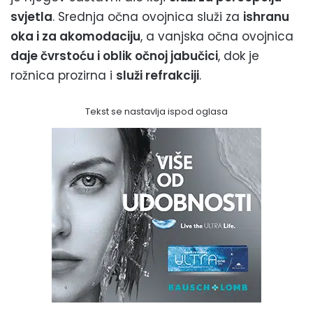
svjetla
. Srednja očna ovojnica služi za
ishranu
oka i za akomodaciju
, a vanjska očna ovojnica
daje čvrstoću i oblik očnoj jabučici
, dok je
rožnica prozirna i
služi refrakciji
.
Tekst se nastavlja ispod oglasa