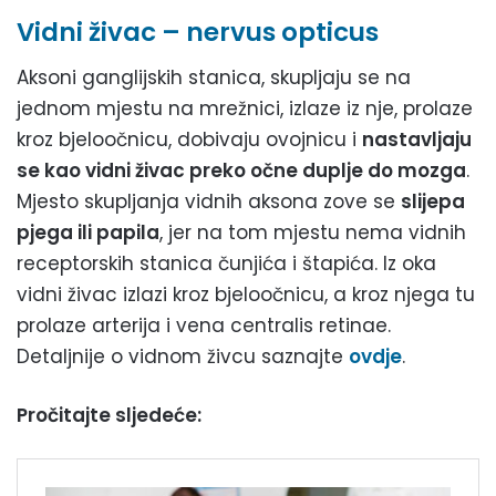
Vidni živac – nervus opticus
Aksoni ganglijskih stanica, skupljaju se na
jednom mjestu na mrežnici, izlaze iz nje, prolaze
kroz bjeloočnicu, dobivaju ovojnicu i
nastavljaju
se kao vidni živac preko očne duplje do mozga
.
Mjesto skupljanja vidnih aksona zove se
slijepa
pjega ili papila
, jer na tom mjestu nema vidnih
receptorskih stanica čunjića i štapića. Iz oka
vidni živac izlazi kroz bjeloočnicu, a kroz njega tu
prolaze arterija i vena centralis retinae.
Detaljnije o vidnom živcu saznajte
ovdje
.
Pročitajte sljedeće: