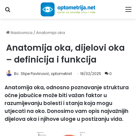
Upiši traženi pojam...
M
Naslovnica
/
Anatomija oka
Anatomija oka, dijelovi oka
– definicija i funkcija
Bc. Stipe Pavlinović, optometrist
18/02/2025
0
Anatomija oka, odnosno poznavanje struktura
očne jabučice može biti važan faktor u
razumijevanju bolesti i stanja koja mogu
utjecati na oko. Donosimo vam opis najvažnijih
dijelova oka i njihove uloge u postizanju vida.