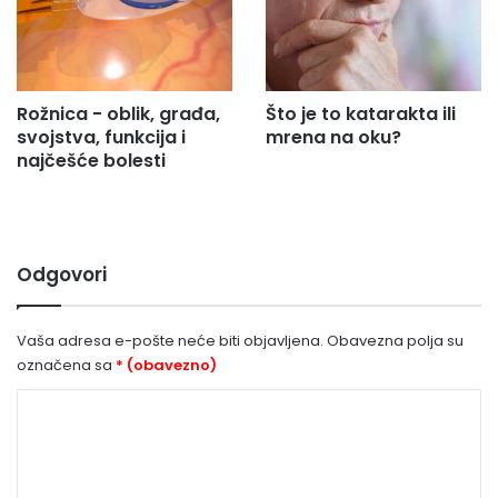
Rožnica - oblik, građa,
Što je to katarakta ili
svojstva, funkcija i
mrena na oku?
najčešće bolesti
Odgovori
Vaša adresa e-pošte neće biti objavljena.
Obavezna polja su
označena sa
* (obavezno)
K
o
m