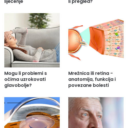
liječenje
li pregled?
Mogu li problemi s
Mrežnica ili retina -
očima uzrokovati
anatomija, funkcija i
glavobolje?
povezane bolesti