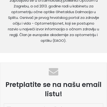
zapošljava se u oftalmološkoj poliklinici Optotim u
Zagrebu, a od 2013. godine radi u kabinetu za
optometriju očne optike Ghetaldus Dalmacija u
Splitu. Osnivač je prvog hrvatskog portal za zdravlje
očiju i vida - Optometrija.net, koji se postupno
razvio u najveći izvor informacija o očnom zdravlju u
regiji. Član je europske akademije za optometriju i
optiku (EAOO).
Pretplatite se na našu email
listu!
U