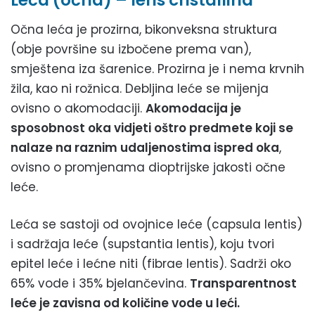
Leća (očna) – lens cristallina
Očna leća je prozirna, bikonveksna struktura
(obje površine su izbočene prema van),
smještena iza šarenice. Prozirna je i nema krvnih
žila, kao ni rožnica. Debljina leće se mijenja
ovisno o akomodaciji.
Akomodacija je
sposobnost oka vidjeti oštro predmete koji se
nalaze na raznim udaljenostima ispred oka
,
ovisno o promjenama dioptrijske jakosti očne
leće.
Leća se sastoji od ovojnice leće (capsula lentis)
i sadržaja leće (supstantia lentis), koju tvori
epitel leće i lećne niti (fibrae lentis). Sadrži oko
65% vode i 35% bjelančevina.
Transparentnost
leće je zavisna od količine vode u leći.