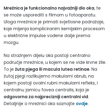
Mrežnica je funkcionalno najvažniji dio oka
, te
se može usporediti s filmom u fotoaparatu.
Uloga mrežnice je primati svjetlosne podražaje,
koje mijenja kompliciranim kemijskim procesom
u električne impulse vođene dalje prema
mozgu.
Na stražnjem dijelu oka postoji centralno
područje mrežnice, u kojem se ne vide krvne žile.
To je
žuta pjega ili macula lutea retinae
. Na
žutoj pjegi razlikujemo makularni obrub, na
kojem postoji ovalni rubni makularni refleks, i
centralnu jamicu fovea centralis, koja je
odgovorna za najprecizniji centralni vid
.
Detaljnije o mrežnici oka saznajte
ovdje
.