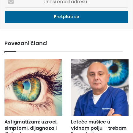
n
e
s
i
e
m
Povezani članci
a
i
l
a
d
r
e
s
u
.
.
.
Astigmatizam: uzroci,
Leteće mušice u
simptomi, dijagnoza i
vidnom polju – trebam