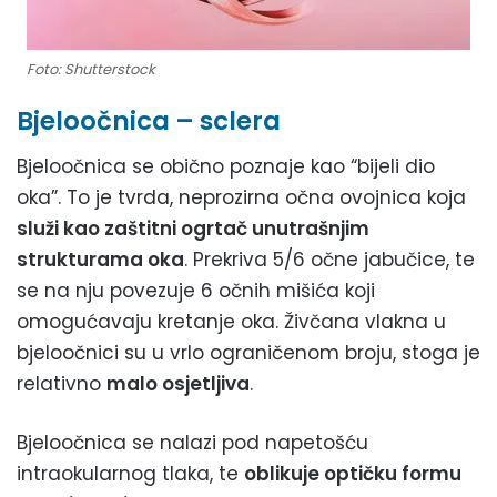
Foto: Shutterstock
Bjeloočnica – sclera
Bjeloočnica se obično poznaje kao “bijeli dio
oka”. To je tvrda, neprozirna očna ovojnica koja
služi kao zaštitni ogrtač unutrašnjim
strukturama oka
. Prekriva 5/6 očne jabučice, te
se na nju povezuje 6 očnih mišića koji
omogućavaju kretanje oka. Živčana vlakna u
bjeloočnici su u vrlo ograničenom broju, stoga je
relativno
malo osjetljiva
.
Bjeloočnica se nalazi pod napetošću
intraokularnog tlaka, te
oblikuje optičku formu