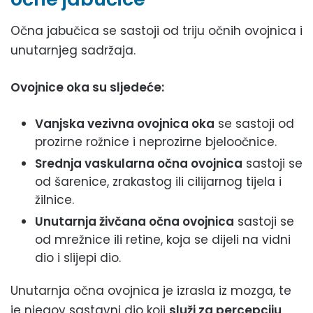
Očna jabučica se sastoji od triju očnih ovojnica i
unutarnjeg sadržaja.
Ovojnice oka su sljedeće:
Vanjska vezivna ovojnica oka
se sastoji od
prozirne rožnice i neprozirne bjeloočnice.
Srednja vaskularna očna ovojnica
sastoji se
od šarenice, zrakastog ili cilijarnog tijela i
žilnice.
Unutarnja živčana očna ovojnica
sastoji se
od mrežnice ili retine, koja se dijeli na vidni
dio i slijepi dio.
Unutarnja očna ovojnica je izrasla iz mozga, te
je njegov sastavni dio koji
služi za percepciju