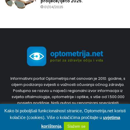
proljeće/ljeto 2025.
01/04/2025
Informativni portal Optometrija.net osnovan je 2010. godine, s
ciljem podizanja svijesti o važnosti očuvanja očnog zdravlja.
Postupno se razvio u najveći regionalni izvor informacija iz
svijeta oftalmologije, optometrije i optike, s više od 1.500.000
posjeta godišnje. Naši autori su renomirani specijalisti
oftalmologije i optometristi s inozemnim diplomama i
Kako bi poboljšali funkcionalnost stranice, Optometrija.net koristi
dugogodišnjim iskustvom. Trudit ćemo se predstaviti Vam
kolačiće (cookies). Više o kolačićima pročitajte u
uvjetima
najnovije, točne i korisne informacije. Pridružite nam se,
korištenja
.
Slažem se
sudjelujte u diskusijama i svojim prijedlozima kreirajte portal