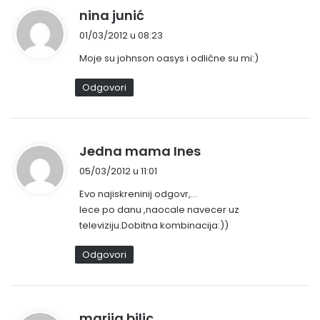
n
nina junić
a
01/03/2012 u 08:23
p
Moje su johnson oasys i odlične su mi:)
i
s
Odgovori
a
o
:
n
Jedna mama Ines
a
05/03/2012 u 11:01
p
Evo najiskreninij odgovr,…
i
lece po danu ,naocale navecer uz
s
televiziju.Dobitna kombinacija:))
a
o
Odgovori
:
n
marija bilic