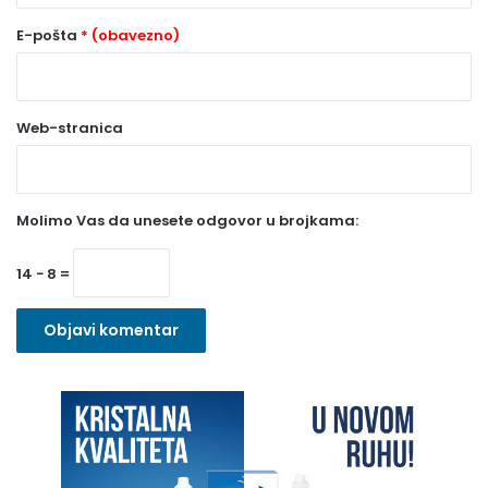
(
o
E-pošta
* (obavezno)
b
a
Web-stranica
v
e
z
Molimo Vas da unesete odgovor u brojkama:
n
o
14 − 8 =
)