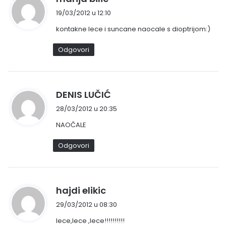
a
19/03/2012 u 12:10
p
kontakne lece i suncane naocale s dioptrijom:)
i
s
Odgovori
a
o
:
n
DENIS LUČIĆ
a
28/03/2012 u 20:35
p
NAOČALE
i
s
Odgovori
a
o
:
n
hajdi elikic
a
29/03/2012 u 08:30
p
lece,lece ,lece!!!!!!!!!!
i