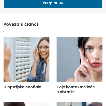
s
i
e
m
Povezani članci
a
i
l
a
d
r
e
s
u
.
.
.
Dioptrijske naočale
Koje kontaktne leće
izabrati?