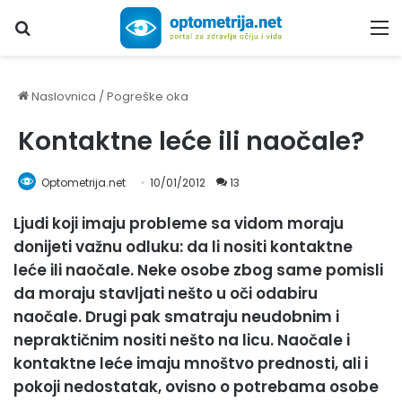
Upiši traženi pojam...
M
Naslovnica
/
Pogreške oka
Kontaktne leće ili naočale?
Optometrija.net
10/01/2012
13
Ljudi koji imaju probleme sa vidom moraju
donijeti važnu odluku: da li nositi kontaktne
leće ili naočale. Neke osobe zbog same pomisli
da moraju stavljati nešto u oči odabiru
naočale. Drugi pak smatraju neudobnim i
nepraktičnim nositi nešto na licu. Naočale i
kontaktne leće imaju mnoštvo prednosti, ali i
pokoji nedostatak, ovisno o potrebama osobe