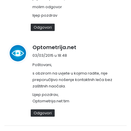
:
molim odgovor
lijep pozdrav
Odgovori
n
Optometrija.net
a
03/03/2015 u 18:48
p
Poštovani,
i
s
s obzirom na uvjete u kojima radite, nije
preporučljivo nošenje kontaktnih leća bez
a
zaštitnih naočala.
o
:
Lijep pozdrav,
Optometrija.net tim
Odgovori