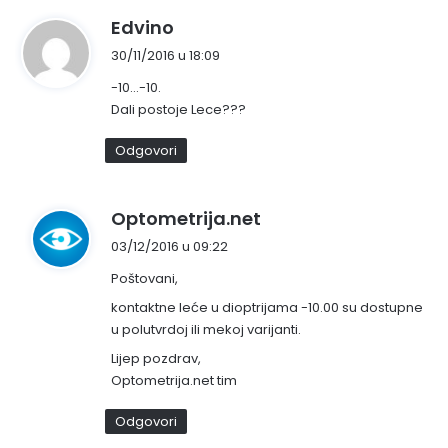
n
Edvino
a
30/11/2016 u 18:09
p
-10…-10.
i
Dali postoje Lece???
s
a
Odgovori
o
:
n
Optometrija.net
a
03/12/2016 u 09:22
p
Poštovani,
i
s
kontaktne leće u dioptrijama -10.00 su dostupne
u polutvrdoj ili mekoj varijanti.
a
o
Lijep pozdrav,
:
Optometrija.net tim
Odgovori