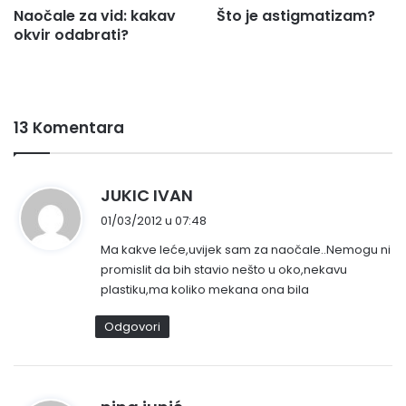
Naočale za vid: kakav
Što je astigmatizam?
okvir odabrati?
13 Komentara
n
JUKIC IVAN
a
01/03/2012 u 07:48
p
Ma kakve leće,uvijek sam za naočale..Nemogu ni
i
promislit da bih stavio nešto u oko,nekavu
s
plastiku,ma koliko mekana ona bila
a
o
Odgovori
:
n