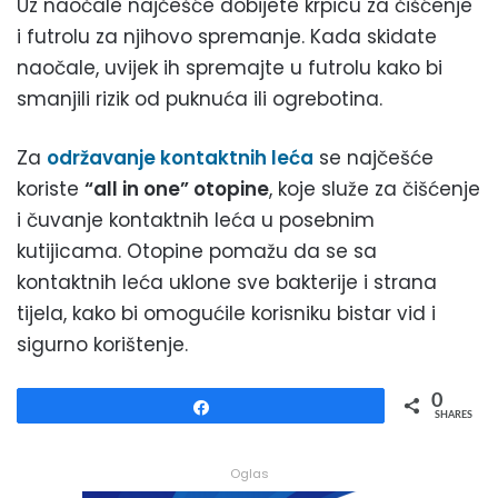
Uz naočale najčešće dobijete krpicu za čišćenje
i futrolu za njihovo spremanje. Kada skidate
naočale, uvijek ih spremajte u futrolu kako bi
smanjili rizik od puknuća ili ogrebotina.
Za
održavanje kontaktnih leća
se najčešće
koriste
“all in one” otopine
, koje služe za čišćenje
i čuvanje kontaktnih leća u posebnim
kutijicama. Otopine pomažu da se sa
kontaktnih leća uklone sve bakterije i strana
tijela, kako bi omogućile korisniku bistar vid i
sigurno korištenje.
0
Share
SHARES
Oglas