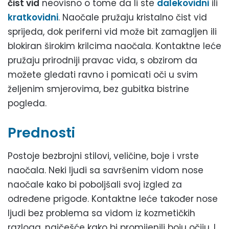
čist vid
neovisno o tome da li ste
dalekovidni
ili
kratkovidni
. Naočale pružaju kristalno čist vid
sprijeda, dok periferni vid može bit zamagljen ili
blokiran širokim krilcima naočala. Kontaktne leće
pružaju prirodniji pravac vida, s obzirom da
možete gledati ravno i pomicati oči u svim
željenim smjerovima, bez gubitka bistrine
pogleda.
Prednosti
Postoje bezbrojni stilovi, veličine, boje i vrste
naočala. Neki ljudi sa savršenim vidom nose
naočale kako bi poboljšali svoj izgled za
određene prigode. Kontaktne leće također nose
ljudi bez problema sa vidom iz kozmetičkih
razloga, najčešće kako bi promijenili boju očiju. I