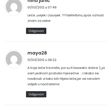
nina junić
a
01/03/2012 u 07:49
p
Leće ,uvijek i zauvjek..!!!!!definitvno,spas od kad
i
znam za sebe
s
a
Odgovori
o
:
n
maya28
a
01/03/2012 u 08:22
p
A koje leće ti koristis, pa su ti taaaako dobre:),,ja
i
sam jednom probala mjesečne …i nikako se
s
naviknuti..a tako bih htjela leće,jer se nevolim
a
vidjeti u naočalama
o
:
Odgovori