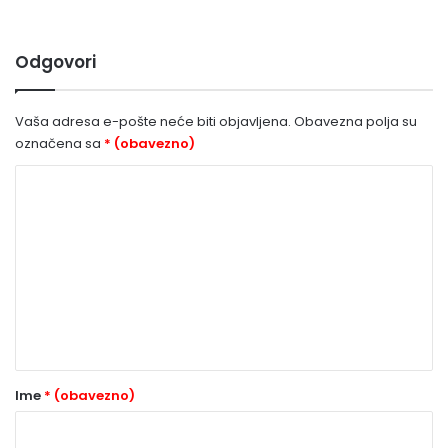
Odgovori
Vaša adresa e-pošte neće biti objavljena.
Obavezna polja su
označena sa
* (obavezno)
K
o
m
e
n
t
a
r
Ime
* (obavezno)
*