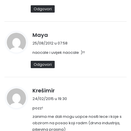
s
Odgovori
a
o
:
n
Maya
a
25/08/2012 u 07:58
p
naocale i uvijek naocale :)!!
i
s
Odgovori
a
o
:
n
Krešimir
a
24/02/2015 u 19:30
p
pozz!
i
s
zanima me dali mogu uopce nositi lece i koje s
obzirom na posao koji radim (drvna industrija,
a
piljevina prasina)
o