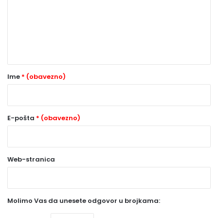
m
e
n
t
a
r
Ime
* (obavezno)
*
(
o
E-pošta
* (obavezno)
b
a
Web-stranica
v
e
z
Molimo Vas da unesete odgovor u brojkama:
n