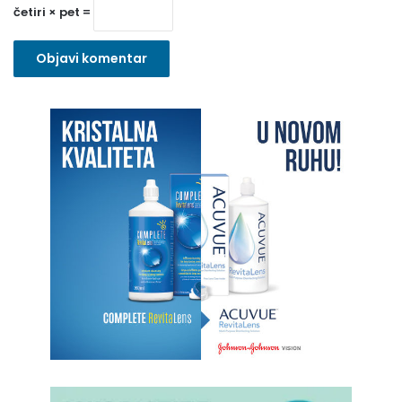
o
četiri × pet =
)