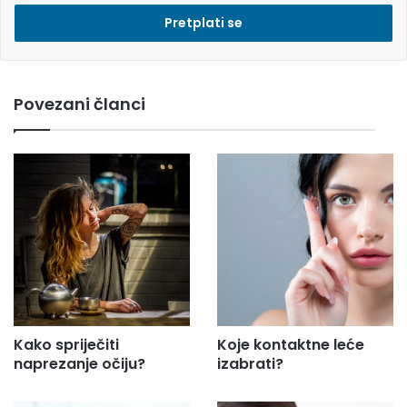
e
s
i
e
m
Povezani članci
a
i
l
a
d
r
e
s
u
.
.
.
Kako spriječiti
Koje kontaktne leće
naprezanje očiju?
izabrati?