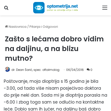
Upiši traženi pojam...
M
Naslovnica
/
Pitanja i Odgovori
Zašto s lećama dobro vidim
na daljinu, a na blizu
mutno?
dr. Dean Šarić, spec. oftalmolog
06/04/2016
0
Poštovanje, moja dioptrija s 15 godina je bila
-3.00, od tada više nisam posjećivao doktora
do prije neki dan. Sada mi je dioptrija porasla na
-6.00 i zbog toga sam se odlučio na kontaktne
leće. Dobio sam ih jučer, na daljinu baš dobro