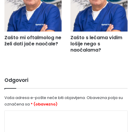
Zašto mi oftalmolog ne
Zašto s lećama vidim
želi dati jače naočale?
lošije nego s
naočalama?
Odgovori
Vaša adresa e-pošte neće biti objavljena.
Obavezna polja su
označena sa
* (obavezno)
K
o