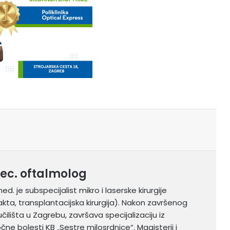
pec. oftalmolog
med. je subspecijalist mikro i laserske kirurgije
arakta, transplantacijska kirurgija). Nakon završenog
ilišta u Zagrebu, završava specijalizaciju iz
očne bolesti KB „Sestre milosrdnice“. Magisterij i