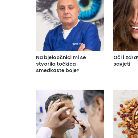
Na bjeloočnici mi se
Oči i zdra
stvorila točkica
savjeti
smeđkaste boje?