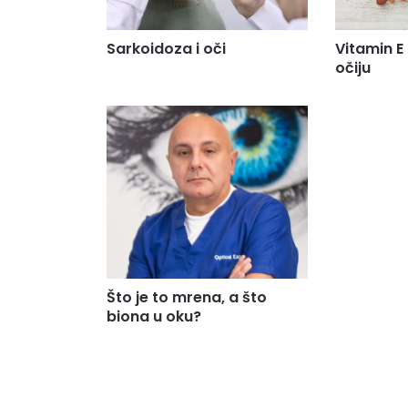
Sarkoidoza i oči
Vitamin E 
očiju
Što je to mrena, a što
biona u oku?