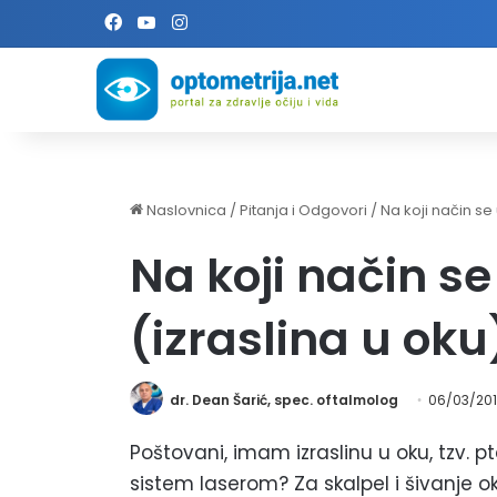
Facebook
YouTube
Instagram
Naslovnica
/
Pitanja i Odgovori
/
Na koji način se 
Na koji način se
(izraslina u oku
dr. Dean Šarić, spec. oftalmolog
06/03/20
Poštovani, imam izraslinu u oku, tzv. pte
sistem laserom? Za skalpel i šivanje ok