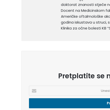
doktorat znanosti stječe n
Docent na Medicinskom faku
Američke oftalmološke aka
godina iskustava u struci,
Klinika za očne bolesti KB “S
Pretplatite se 
U
n
e
s
i