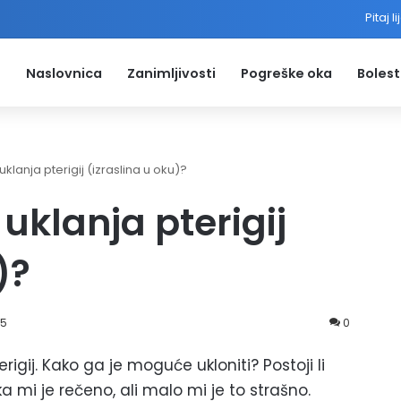
Pitaj l
Naslovnica
Zanimljivosti
Pogreške oka
Bolest
uklanja pterigij (izraslina u oku)?
 uklanja pterigij
)?
15
0
rigij. Kako ga je moguće ukloniti? Postoji li
a mi je rečeno, ali malo mi je to strašno.