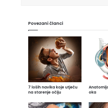
e
m
a
i
Povezani članci
l
a
d
r
e
s
u
.
.
.
7 loših navika koje utječu
Anatomija
na starenje očiju
oka