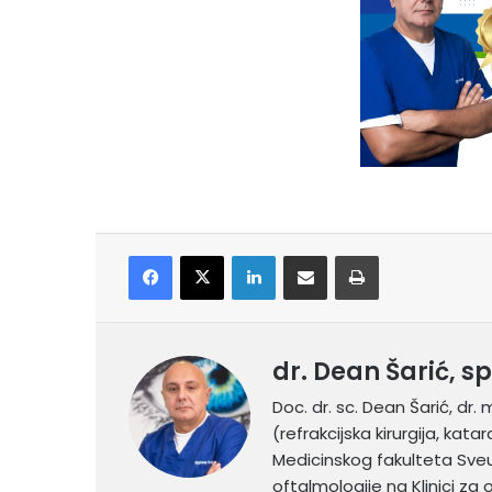
Facebook
X
LinkedIn
Share via Email
Print
dr. Dean Šarić, s
Doc. dr. sc. Dean Šarić, dr. 
(refrakcijska kirurgija, kat
Medicinskog fakulteta Sveuč
oftalmologije na Klinici za 