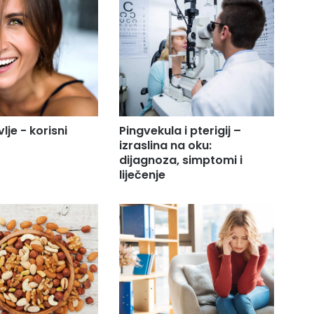
vlje - korisni
Pingvekula i pterigij –
izraslina na oku:
dijagnoza, simptomi i
liječenje