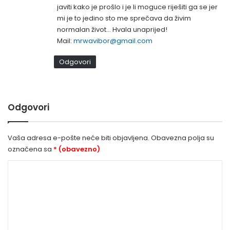
javiti kako je prošlo i je li moguce riješiti ga se jer
mi je to jedino sto me sprečava da živim
normalan život… Hvala unaprijed!
Mail:
mrwavibor@gmail.com
Odgovori
Odgovori
Vaša adresa e-pošte neće biti objavljena.
Obavezna polja su
označena sa
* (obavezno)
K
o
m
e
n