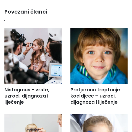
m
Povezani članci
a
i
l
a
d
r
e
s
u
.
.
.
Nistagmus - vrste,
Pretjerano treptanje
uzroci, dijagnoza i
kod djece – uzroci,
liječenje
dijagnoza i liječenje