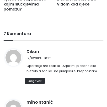
kojim slučajevima
vidom kod djece
pomažu?
7 Komentara
n
Dikan
a
12/11/2013 u 10:26
p
Operacija me spasila. Uvijek mi je desno oko
i
bježalo,a sad se i ne primječuje .Preporučam
s
a
Odgovori
o
:
n
miho stanić
a