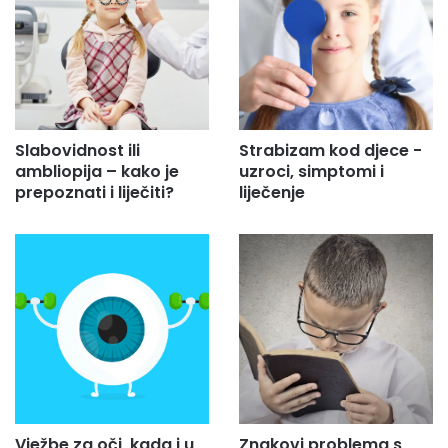
Slabovidnost ili
Strabizam kod djece -
ambliopija – kako je
uzroci, simptomi i
prepoznati i liječiti?
liječenje
Vježbe za oči, kada i u
Znakovi problema s