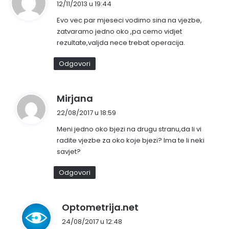
12/11/2013 u 19:44
p
Evo vec par mjeseci vodimo sina na vjezbe,
i
zatvaramo jedno oko ,pa cemo vidjet
s
rezultate,valjda nece trebat operacija.
a
o
Odgovori
:
n
Mirjana
a
22/08/2017 u 18:59
p
Meni jedno oko bjezi na drugu stranu,da li vi
i
radite vjezbe za oko koje bjezi? Ima te li neki
s
savjet?
a
o
Odgovori
:
n
Optometrija.net
a
24/08/2017 u 12:48
p