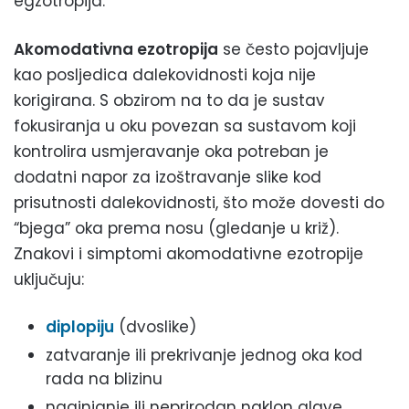
egzotropija.
Akomodativna ezotropija
se često pojavljuje
kao posljedica dalekovidnosti koja nije
korigirana. S obzirom na to da je sustav
fokusiranja u oku povezan sa sustavom koji
kontrolira usmjeravanje oka potreban je
dodatni napor za izoštravanje slike kod
prisutnosti dalekovidnosti, što može dovesti do
“bjega” oka prema nosu (gledanje u križ).
Znakovi i simptomi akomodativne ezotropije
uključuju:
diplopiju
(dvoslike)
zatvaranje ili prekrivanje jednog oka kod
rada na blizinu
naginjanje ili neprirodan naklon glave