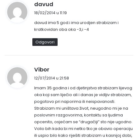
n
davud
a
18/02/2014 u 11:19
p
davud ima 5 god.i ima urodjen strabizam i
i
kratkovidan oba oka -3,i -4
s
a
Odgovori
o
:
n
Vibor
a
12/07/2014 u 21:58
p
Imam 35 godina i od djetinjstva strabizam lijevog
i
oka koji sam liječio ali i danas je vidljiv strabizam,
s
pogotovo pri naporima ili neispavanosti.
a
Strabizam mi uništava život, neugodno mi je na
o
poslovnim razgovorima, kontaktu sa ljudima
:
opcenito, osjećam se “drugačiji” sto nije ugodno.
Volio bih kada bi mi netko tko je obavio operaciju
ili uspio bilo kako riješiti strabizam u kasnijoj dobi,