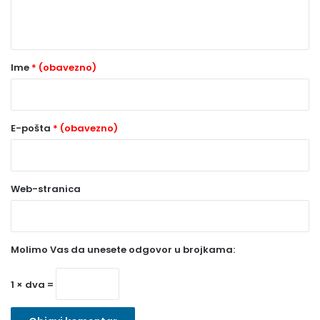
t
a
r
Ime
* (obavezno)
*
(
o
E-pošta
* (obavezno)
b
a
Web-stranica
v
e
z
Molimo Vas da unesete odgovor u brojkama:
n
o
1 × dva =
)