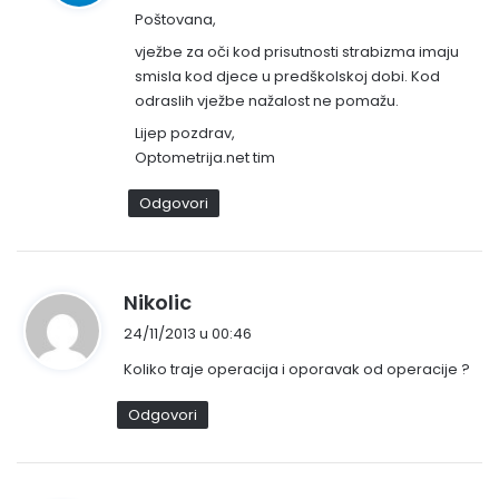
Poštovana,
i
s
vježbe za oči kod prisutnosti strabizma imaju
smisla kod djece u predškolskoj dobi. Kod
a
odraslih vježbe nažalost ne pomažu.
o
:
Lijep pozdrav,
Optometrija.net tim
Odgovori
n
Nikolic
a
24/11/2013 u 00:46
p
Koliko traje operacija i oporavak od operacije ?
i
s
Odgovori
a
o
: