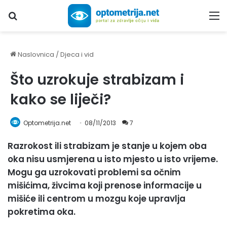
Upiši traženi pojam...
M
Naslovnica
/
Djeca i vid
Što uzrokuje strabizam i
kako se liječi?
Optometrija.net
08/11/2013
7
Razrokost ili strabizam je stanje u kojem oba
oka nisu usmjerena u isto mjesto u isto vrijeme.
Mogu ga uzrokovati problemi sa očnim
mišićima, živcima koji prenose informacije u
mišiće ili centrom u mozgu koje upravlja
pokretima oka.