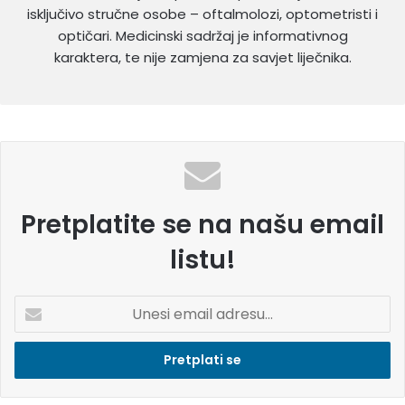
isključivo stručne osobe – oftalmolozi, optometristi i
optičari. Medicinski sadržaj je informativnog
karaktera, te nije zamjena za savjet liječnika.
Pretplatite se na našu email
listu!
U
n
e
s
i
e