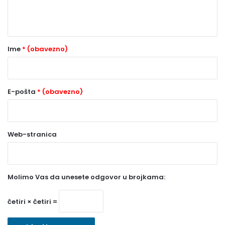
n
t
a
r
Ime
* (obavezno)
*
(
o
E-pošta
* (obavezno)
b
a
Web-stranica
v
e
z
Molimo Vas da unesete odgovor u brojkama:
n
o
četiri × četiri =
)