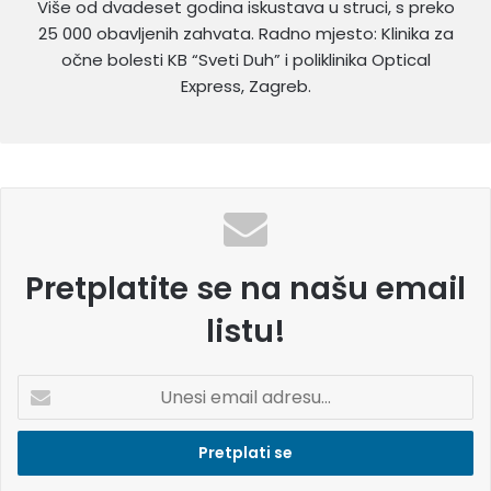
Više od dvadeset godina iskustava u struci, s preko
25 000 obavljenih zahvata. Radno mjesto: Klinika za
očne bolesti KB “Sveti Duh” i poliklinika Optical
Express, Zagreb.
Pretplatite se na našu email
listu!
U
n
e
s
i