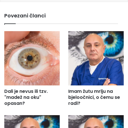
e
m
Povezani članci
a
i
l
a
d
r
e
s
u
.
.
.
Dali je nevus ili tzv.
Imam žutu mrlju na
"madež na oku"
bjeloočnici, o čemu se
opasan?
radi?