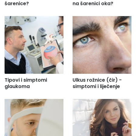
šarenice?
na šarenici oka?
Tipovi i simptomi
Ulkus rožnice (čir) -
glaukoma
simptomi i liječenje