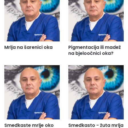
Mrlja na šarenici oka
Pigmentacija ili madež
na bjeloočnici oka?
Smeđkaste mrlje oko
Smeđkasto - žuta mrlja