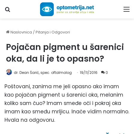
Upiši traženi pojam...
M
Naslovnica
/
Pitanja i Odgovori
Pojačan pigment u šarenici
oka, da li je to opasno?
dr. Dean Šarić, spec. oftalmolog
19/11/2016
0
Poštovani, zanima me jeli opasno ako imam
kao pojačan pigment u šarenici oka, melanim
koliko sam čuo? Imam smeđe oči i pokraj oka
imam kao smeđu mrljicu. Inače vidim normalno.
Hvala na odgovoru.