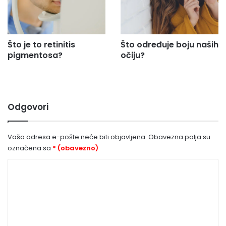
Što je to retinitis
Što određuje boju naših
pigmentosa?
očiju?
Odgovori
Vaša adresa e-pošte neće biti objavljena.
Obavezna polja su
označena sa
* (obavezno)
K
o
m
e