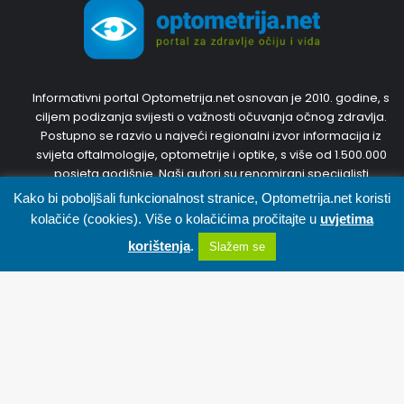
Informativni portal Optometrija.net osnovan je 2010. godine, s
ciljem podizanja svijesti o važnosti očuvanja očnog zdravlja.
Postupno se razvio u najveći regionalni izvor informacija iz
svijeta oftalmologije, optometrije i optike, s više od 1.500.000
posjeta godišnje. Naši autori su renomirani specijalisti
oftalmologije i optometristi s inozemnim diplomama i
Kako bi poboljšali funkcionalnost stranice, Optometrija.net koristi
dugogodišnjim iskustvom. Trudit ćemo se predstaviti Vam
kolačiće (cookies). Više o kolačićima pročitajte u
uvjetima
najnovije, točne i korisne informacije. Pridružite nam se,
korištenja
.
Slažem se
sudjelujte u diskusijama i svojim prijedlozima kreirajte portal
zajedno s nama.
Facebook
X
WhatsApp
Telegram
Viber
Pratite nas
B
t
Facebook
YouTube
Instagram