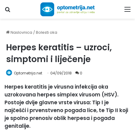
Upiši traženi pojam...
M
Naslovnica
/
Bolesti oka
Herpes keratitis – uzroci,
simptomi i liječenje
Optometrija.net
04/09/2018
0
Herpes keratitis je virusna infekcija oka
uzrokovana herpes simplex virusom (HSV).
Postoje dvije glavne vrste virusa: Tip I je
najčešći i prvenstveno pogađa lice, te Tip II koji
je spolno prenosiv oblik herpesa i pogađa
genitalije.