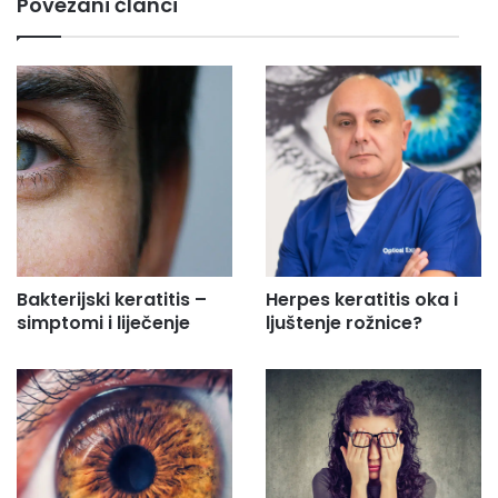
Povezani članci
a
i
l
a
d
r
e
s
u
.
.
.
Bakterijski keratitis –
Herpes keratitis oka i
simptomi i liječenje
ljuštenje rožnice?