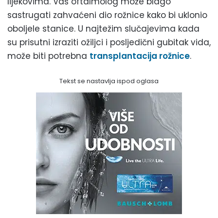
lijekovima. Vaš oftalmolog može blago
sastrugati zahvaćeni dio rožnice kako bi uklonio
oboljele stanice. U najtežim slučajevima kada
su prisutni izraziti ožiljci i posljedični gubitak vida,
može biti potrebna
transplantacija rožnice
.
Tekst se nastavlja ispod oglasa