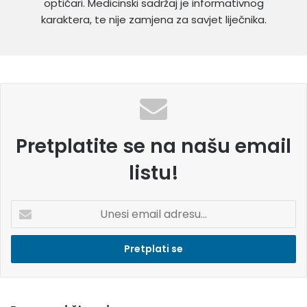
optičari. Medicinski sadržaj je informativnog
karaktera, te nije zamjena za savjet liječnika.
Pretplatite se na našu email
listu!
U
n
e
s
i
e
m