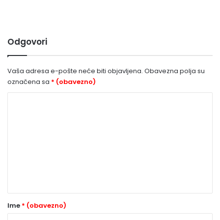
Odgovori
Vaša adresa e-pošte neće biti objavljena.
Obavezna polja su
označena sa
* (obavezno)
K
o
m
e
n
t
a
r
Ime
* (obavezno)
*