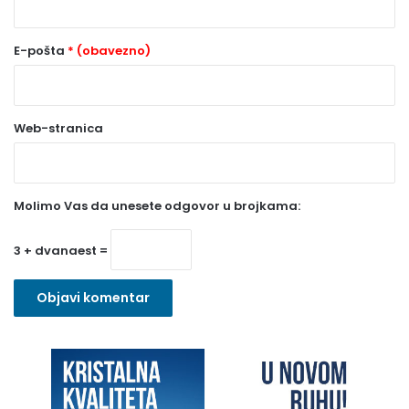
(
o
E-pošta
* (obavezno)
b
a
Web-stranica
v
e
z
Molimo Vas da unesete odgovor u brojkama:
n
o
3 + dvanaest =
)