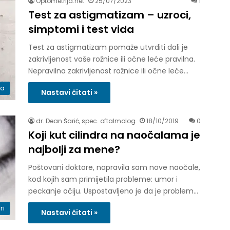
Optometrija.net
25/07/2023
1
Test za astigmatizam – uzroci,
simptomi i test vida
Test za astigmatizam pomaže utvrditi dali je
zakrivljenost vaše rožnice ili očne leće pravilna.
Nepravilna zakrivljenost rožnice ili očne leće…
ka
Nastavi čitati »
dr. Dean Šarić, spec. oftalmolog
18/10/2019
0
Koji kut cilindra na naočalama je
najbolji za mene?
Poštovani doktore, napravila sam nove naočale,
kod kojih sam primijetila probleme: umor i
peckanje očiju. Uspostavljeno je da je problem…
ri
Nastavi čitati »