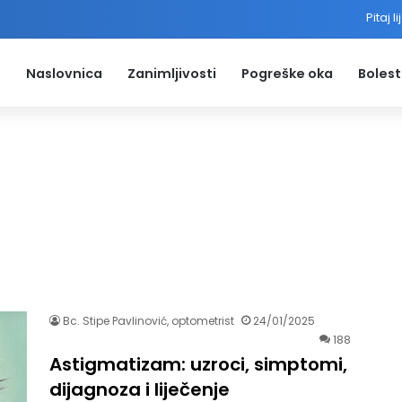
Pitaj l
Naslovnica
Zanimljivosti
Pogreške oka
Bolest
Bc. Stipe Pavlinović, optometrist
24/01/2025
188
Astigmatizam: uzroci, simptomi,
dijagnoza i liječenje