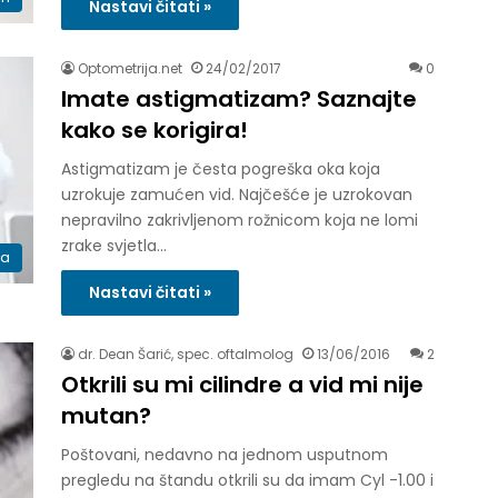
Nastavi čitati »
Optometrija.net
24/02/2017
0
Imate astigmatizam? Saznajte
kako se korigira!
Astigmatizam je česta pogreška oka koja
uzrokuje zamućen vid. Najčešće je uzrokovan
nepravilno zakrivljenom rožnicom koja ne lomi
zrake svjetla…
ka
Nastavi čitati »
dr. Dean Šarić, spec. oftalmolog
13/06/2016
2
Otkrili su mi cilindre a vid mi nije
mutan?
Poštovani, nedavno na jednom usputnom
pregledu na štandu otkrili su da imam Cyl -1.00 i