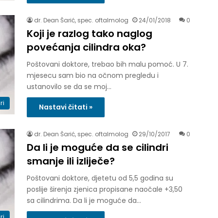
dr. Dean Šarić, spec. oftalmolog
24/01/2018
0
Koji je razlog tako naglog
povećanja cilindra oka?
Poštovani doktore, trebao bih malu pomoć. U 7.
mjesecu sam bio na očnom pregledu i
ustanovilo se da se moj…
ri
Nastavi čitati »
dr. Dean Šarić, spec. oftalmolog
29/10/2017
0
Da li je moguće da se cilindri
smanje ili izliječe?
Poštovani doktore, djetetu od 5,5 godina su
poslije širenja zjenica propisane naočale +3,50
sa cilindrima. Da li je moguće da…
ri