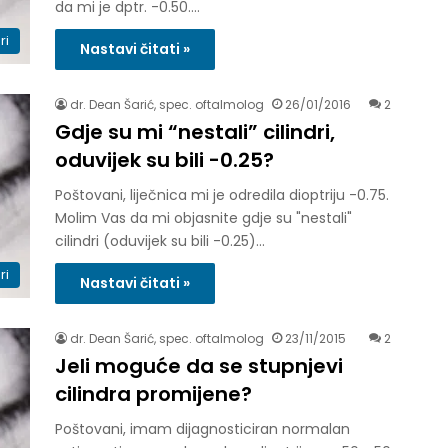
da mi je dptr. -0.50.…
ri
Nastavi čitati »
dr. Dean Šarić, spec. oftalmolog
26/01/2016
2
Gdje su mi “nestali” cilindri,
oduvijek su bili -0.25?
Poštovani, liječnica mi je odredila dioptriju -0.75.
Molim Vas da mi objasnite gdje su "nestali"
cilindri (oduvijek su bili -0.25)…
ri
Nastavi čitati »
dr. Dean Šarić, spec. oftalmolog
23/11/2015
2
Jeli moguće da se stupnjevi
cilindra promijene?
Poštovani, imam dijagnosticiran normalan