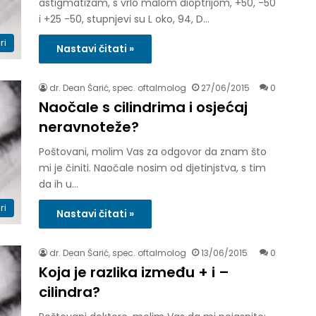
astigmatizam, s vrlo malom dioptrijom, +50, -50
i +25 -50, stupnjevi su L oko, 94, D…
ri
Nastavi čitati »
dr. Dean Šarić, spec. oftalmolog
27/06/2015
0
Naočale s cilindrima i osjećaj
neravnoteže?
Poštovani, molim Vas za odgovor da znam što
mi je činiti. Naočale nosim od djetinjstva, s tim
da ih u…
ri
Nastavi čitati »
dr. Dean Šarić, spec. oftalmolog
13/06/2015
0
Koja je razlika između + i –
cilindra?