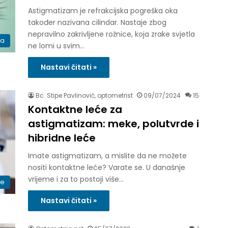
Astigmatizam je refrakcijska pogreška oka
također nazivana cilindar. Nastaje zbog
nepravilno zakrivljene rožnice, koja zrake svjetla
ka
ne lomi u svim…
Nastavi čitati »
Bc. Stipe Pavlinović, optometrist
09/07/2024
15
Kontaktne leće za
astigmatizam: meke, polutvrde i
hibridne leće
Imate astigmatizam, a mislite da ne možete
nositi kontaktne leće? Varate se. U današnje
vrijeme i za to postoji više…
će
Nastavi čitati »