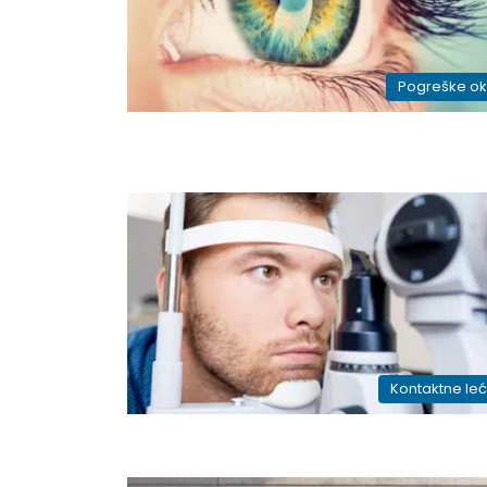
Pogreške o
Kontaktne le