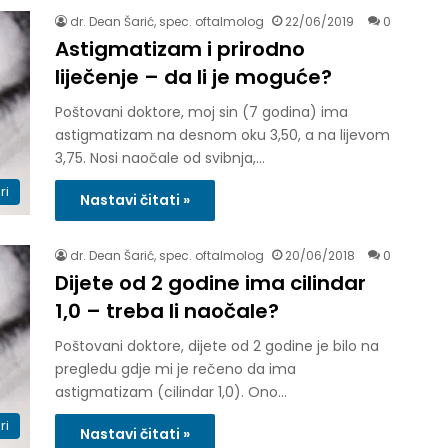
dr. Dean Šarić, spec. oftalmolog
22/06/2019
0
Astigmatizam i prirodno
liječenje – da li je moguće?
Poštovani doktore, moj sin (7 godina) ima
astigmatizam na desnom oku 3,50, a na lijevom
3,75. Nosi naočale od svibnja,…
ri
Nastavi čitati »
dr. Dean Šarić, spec. oftalmolog
20/06/2018
0
Dijete od 2 godine ima cilindar
1,0 – treba li naočale?
Poštovani doktore, dijete od 2 godine je bilo na
pregledu gdje mi je rečeno da ima
astigmatizam (cilindar 1,0). Ono…
ri
Nastavi čitati »