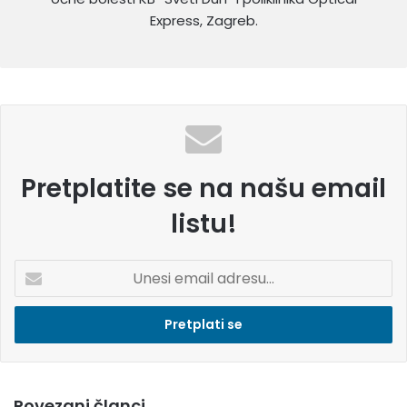
Express, Zagreb.
Pretplatite se na našu email
listu!
U
n
e
s
i
e
m
Povezani članci
a