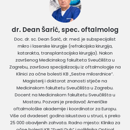
dr. Dean Šarić, spec. oftalmolog
Doc. dr. sc. Dean Šarić, dr. med. je subspecijalist
mikro i laserske kirurgije (refrakcijska kirurgija,
katarakta, transplantacijska kirurgija). Nakon
završenog Medicinskog fakulteta Sveučilišta u
Zagrebu, završava specijalizaciju iz oftalmologije na
Klinici za očne bolesti KB „Sestre milosrdnice“.
Magisterij i doktorat znanosti stječe na
Medicinskom fakultetu Sveučilišta u Zagrebu.
Docent na Medicinskom fakultetu Sveučilišta u
Mostaru. Pozvani je predavač Američke
oftalmološke akademije i koordinator za Europu.
Više od dvadeset godina iskustava u struci, s preko
25 000 obavljenih zahvata. Radno mjesto: Klinika za
očne bolesti KB “Sveti Duh” i poliklinika Optical