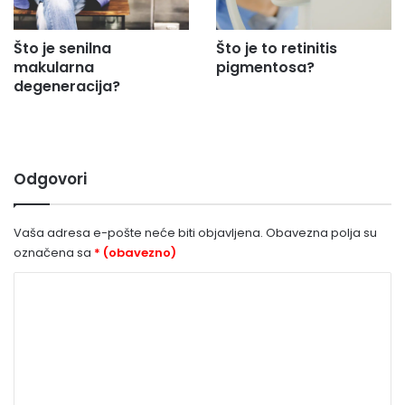
Što je senilna
Što je to retinitis
makularna
pigmentosa?
degeneracija?
Odgovori
Vaša adresa e-pošte neće biti objavljena.
Obavezna polja su
označena sa
* (obavezno)
K
o
m
e
n