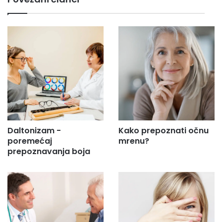
i
l
a
d
r
e
s
u
.
.
.
Daltonizam -
Kako prepoznati očnu
poremećaj
mrenu?
prepoznavanja boja