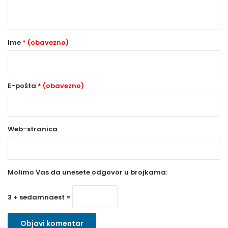
t
a
r
Ime
* (obavezno)
*
(
o
E-pošta
* (obavezno)
b
a
Web-stranica
v
e
z
Molimo Vas da unesete odgovor u brojkama:
n
o
3 + sedamnaest =
)