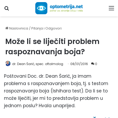
Upiši traženi pojam...
M
Naslovnica
/
Pitanja i Odgovori
Može li se liječiti problem
raspoznavanja boja?
dr. Dean Šarić, spec. oftalmolog
08/01/2016
0
Poštovani Doc. dr. Dean Šarić, ja imam
problema s raspoznavanjem boja, tj. s testom
raspoznavanja boja (Ishihara test). Da li se to
može liječiti, jer mi to predstavlja problem u
jednom poslu? Hvala unaprijed.