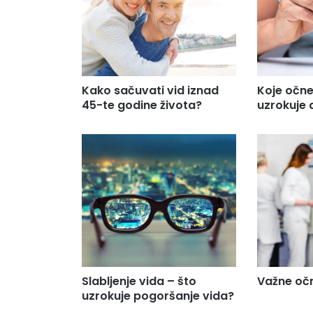
Kako sačuvati vid iznad
Koje očn
45-te godine života?
uzrokuje 
Slabljenje vida – što
Važne očn
uzrokuje pogoršanje vida?