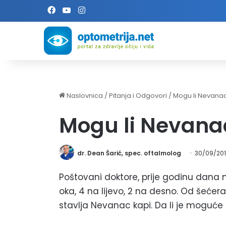
Facebook
YouTube
Instagram
Naslovnica
/
Pitanja i Odgovori
/
Mogu li Nevanac 
Mogu li Nevanac
dr. Dean Šarić, spec. oftalmolog
30/09/20
Poštovani doktore, prije godinu dana 
oka, 4 na lijevo, 2 na desno. Od šećera 
stavlja Nevanac kapi. Da li je moguće d