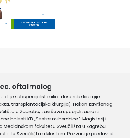
pec. oftalmolog
med. je subspecijalist mikro i laserske kirurgije
arakta, transplantacijska kirurgija). Nakon završenog
ilišta u Zagrebu, završava specijalizaciju iz
očne bolesti KB „Sestre milosrdnice“. Magisterij i
a Medicinskom fakultetu Sveučilišta u Zagrebu.
ltetu Sveučilišta u Mostaru. Pozvani je predavač