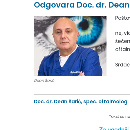
Odgovara Doc. dr. Dean 
Pošto
ne, vi
šećer
oftal
Srdač
Dean Šarić
Doc. dr. Dean Šarić, spec. oftalmolog
Tekst se n