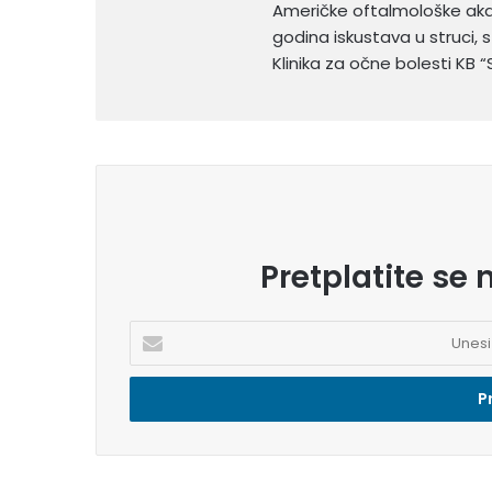
Američke oftalmološke aka
godina iskustava u struci,
Klinika za očne bolesti KB “S
Pretplatite se 
U
n
e
s
i
e
m