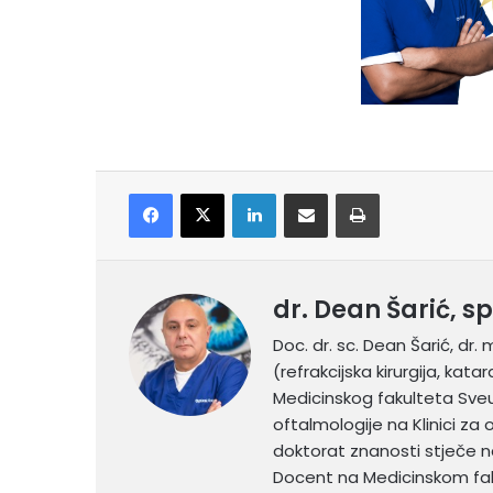
Facebook
X
LinkedIn
Share via Email
Print
dr. Dean Šarić, s
Doc. dr. sc. Dean Šarić, dr. 
(refrakcijska kirurgija, kat
Medicinskog fakulteta Sveuč
oftalmologije na Klinici za 
doktorat znanosti stječe n
Docent na Medicinskom faku