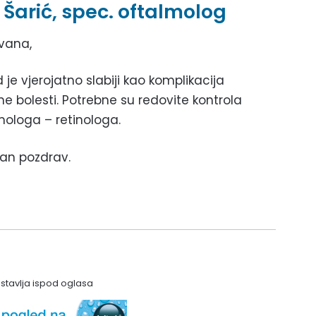
Šarić, spec. oftalmolog
vana,
d je vjerojatno slabiji kao komplikacija
ne bolesti. Potrebne su redovite kontrola
mologa – retinologa.
an pozdrav.
astavlja ispod oglasa