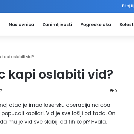
Pitaj l
Naslovnica
Zanimljivosti
Pogreške oka
Bolest
kapi oslabiti vid?
 kapi oslabiti vid?
17
0
moj otac je imao lasersku operaciju na oba
popucali kapilari. Vid je sve lošiji od tada. On
a mu je vid sve slabiji od tih kapi? Hvala.