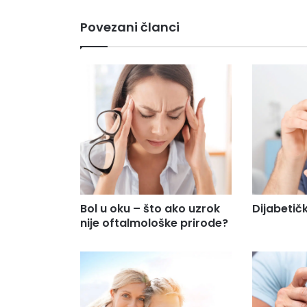
a
i
Povezani članci
l
a
d
r
e
s
u
.
.
.
Bol u oku – što ako uzrok
Dijabetič
nije oftalmološke prirode?