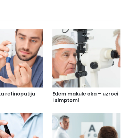
ka retinopatija
Edem makule oka – uzroci
i simptomi