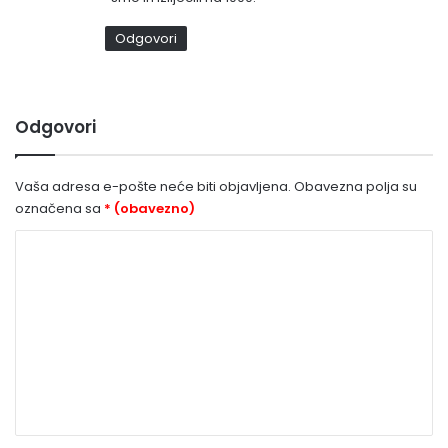
s
a
Odgovori
o
:
Odgovori
Vaša adresa e-pošte neće biti objavljena.
Obavezna polja su
označena sa
* (obavezno)
K
o
m
e
n
t
a