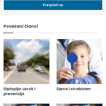
e
s
i
e
m
Povezani članci
a
i
l
a
d
r
e
s
u
.
.
.
Diplopija: uzrok i
Djeca i strabizam
prevencija