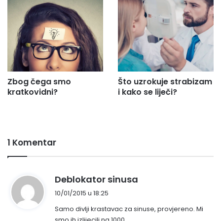
Zbog čega smo
Što uzrokuje strabizam
kratkovidni?
i kako se liječi?
1 Komentar
n
Deblokator sinusa
a
10/01/2015 u 18:25
p
Samo divlji krastavac za sinuse, provjereno. Mi
i
smo ih izlijecili na 1000.