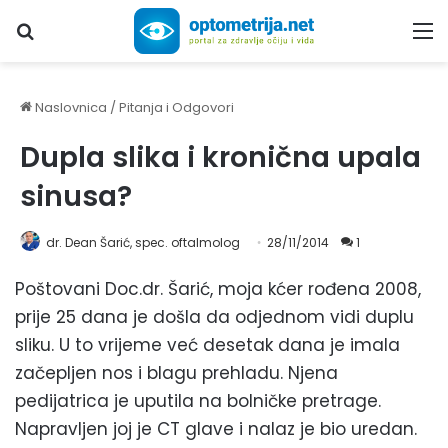
Upiši traženi pojam...
M
Naslovnica
/
Pitanja i Odgovori
Dupla slika i kronična upala
sinusa?
dr. Dean Šarić, spec. oftalmolog
28/11/2014
1
Poštovani Doc.dr. Šarić, moja kćer rođena 2008,
prije 25 dana je došla da odjednom vidi duplu
sliku. U to vrijeme već desetak dana je imala
začepljen nos i blagu prehladu. Njena
pedijatrica je uputila na bolničke pretrage.
Napravljen joj je CT glave i nalaz je bio uredan.