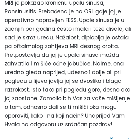
MRI je pokazao kroničnu upalu sinusa,
Pansinusitis. Prebačena je na ORL gdje joj je
operativno napravljen FESS. Upale sinusa je u
zadnjih par godina često imala i teže disala, ali
sad je skroz uredu. Nažalost, diplopija je ostala
pa oftalmolog zahtjeva MRI desnog orbita.
Pretpostavlja da joj je upala sinusa možda
zahvatila i mišiće očne jabučice. Naime, ona
uredno gleda naprijed, udesno i dolje ali pri
pogledu u lijevo javlja joj se dvoslika i blaga
razrokost. Isto tako pri pogledu gore, desno oko
joj zaostane. Zamolio bih Vas za vaše mišljenje
o tom, odnosno dali se ti mišići oka mogu
oporaviti, kako i na koji način? Unaprijed Vam
Hvala na odgovoru uz srdačan pozdrav!