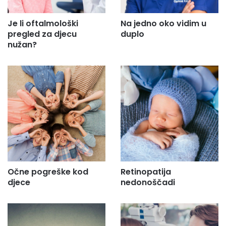
Je li oftalmološki
Na jedno oko vidim u
pregled za djecu
duplo
nužan?
Očne pogreške kod
Retinopatija
djece
nedonoščadi