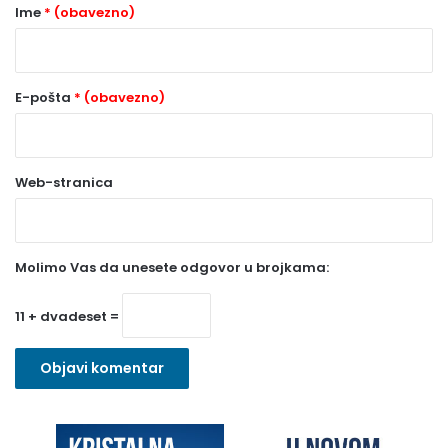
r
Ime
* (obavezno)
*
(
o
E-pošta
* (obavezno)
b
a
Web-stranica
v
e
z
Molimo Vas da unesete odgovor u brojkama:
n
o
11 + dvadeset =
)