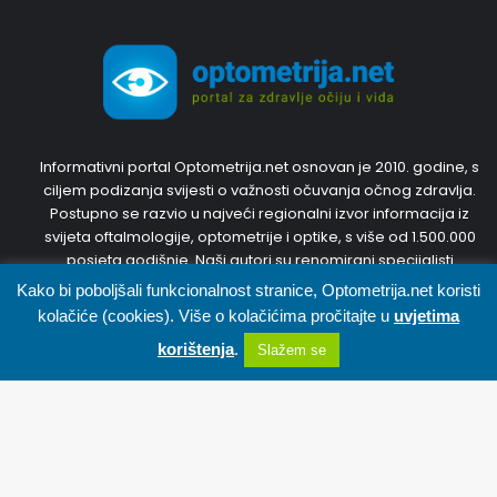
Informativni portal Optometrija.net osnovan je 2010. godine, s
ciljem podizanja svijesti o važnosti očuvanja očnog zdravlja.
Postupno se razvio u najveći regionalni izvor informacija iz
svijeta oftalmologije, optometrije i optike, s više od 1.500.000
posjeta godišnje. Naši autori su renomirani specijalisti
oftalmologije i optometristi s inozemnim diplomama i
Kako bi poboljšali funkcionalnost stranice, Optometrija.net koristi
dugogodišnjim iskustvom. Trudit ćemo se predstaviti Vam
kolačiće (cookies). Više o kolačićima pročitajte u
uvjetima
najnovije, točne i korisne informacije. Pridružite nam se,
korištenja
.
Slažem se
sudjelujte u diskusijama i svojim prijedlozima kreirajte portal
zajedno s nama.
Facebook
X
WhatsApp
Telegram
Viber
Pratite nas
B