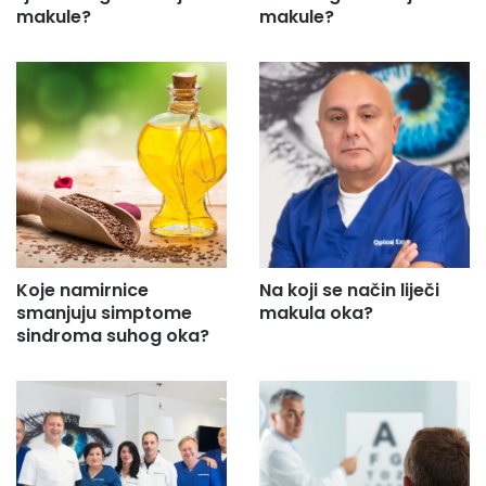
makule?
makule?
Koje namirnice
Na koji se način liječi
smanjuju simptome
makula oka?
sindroma suhog oka?