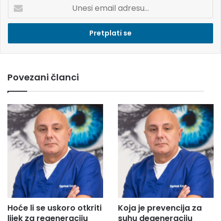
U
n
e
s
i
e
m
Povezani članci
a
i
l
a
d
r
e
s
u
.
.
.
Hoće li se uskoro otkriti
Koja je prevencija za
lijek za regeneraciju
suhu degeneraciju