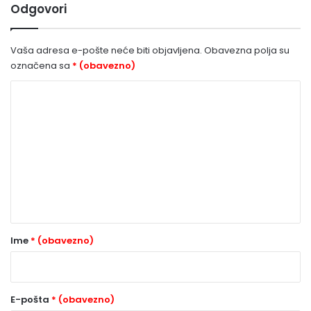
Odgovori
Vaša adresa e-pošte neće biti objavljena.
Obavezna polja su
označena sa
* (obavezno)
K
o
m
e
n
t
a
r
Ime
* (obavezno)
*
(
o
E-pošta
* (obavezno)