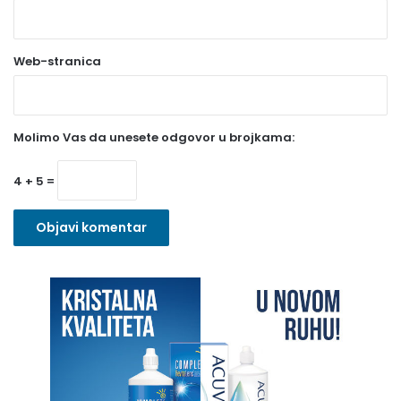
b
a
Web-stranica
v
e
z
Molimo Vas da unesete odgovor u brojkama:
n
o
4 + 5 =
)