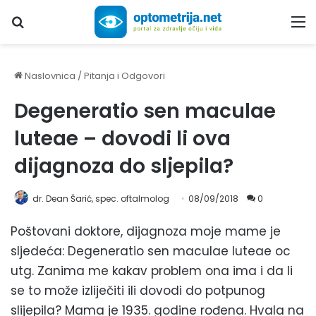
Upiši traženi pojam...
M
Naslovnica
/
Pitanja i Odgovori
Degeneratio sen maculae
luteae – dovodi li ova
dijagnoza do sljepila?
dr. Dean Šarić, spec. oftalmolog
08/09/2018
0
Poštovani doktore, dijagnoza moje mame je
sljedeća: Degeneratio sen maculae luteae oc
utg. Zanima me kakav problem ona ima i da li
se to može izliječiti ili dovodi do potpunog
slijepila? Mama je 1935. godine rođena. Hvala na