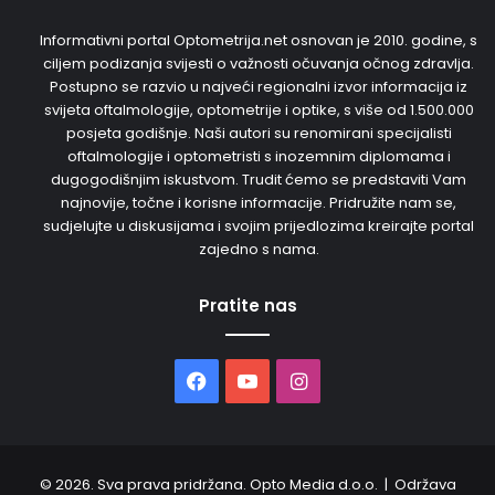
Informativni portal Optometrija.net osnovan je 2010. godine, s
ciljem podizanja svijesti o važnosti očuvanja očnog zdravlja.
Postupno se razvio u najveći regionalni izvor informacija iz
svijeta oftalmologije, optometrije i optike, s više od 1.500.000
posjeta godišnje. Naši autori su renomirani specijalisti
oftalmologije i optometristi s inozemnim diplomama i
dugogodišnjim iskustvom. Trudit ćemo se predstaviti Vam
najnovije, točne i korisne informacije. Pridružite nam se,
sudjelujte u diskusijama i svojim prijedlozima kreirajte portal
zajedno s nama.
Pratite nas
Facebook
YouTube
Instagram
© 2026. Sva prava pridržana. Opto Media d.o.o. | Održava