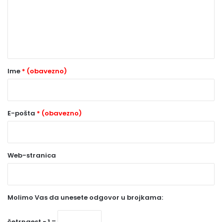
e
n
t
a
r
Ime
* (obavezno)
*
(
o
E-pošta
* (obavezno)
b
a
Web-stranica
v
e
z
Molimo Vas da unesete odgovor u brojkama:
n
o
četrnaest − 1 =