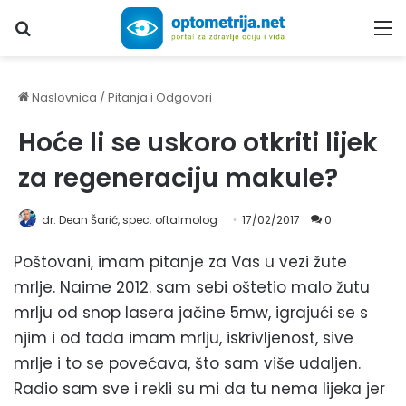
Upiši traženi pojam...
M
Naslovnica
/
Pitanja i Odgovori
Hoće li se uskoro otkriti lijek
za regeneraciju makule?
dr. Dean Šarić, spec. oftalmolog
17/02/2017
0
Poštovani, imam pitanje za Vas u vezi žute
mrlje. Naime 2012. sam sebi oštetio malo žutu
mrlju od snop lasera jačine 5mw, igrajući se s
njim i od tada imam mrlju, iskrivljenost, sive
mrlje i to se povećava, što sam više udaljen.
Radio sam sve i rekli su mi da tu nema lijeka jer