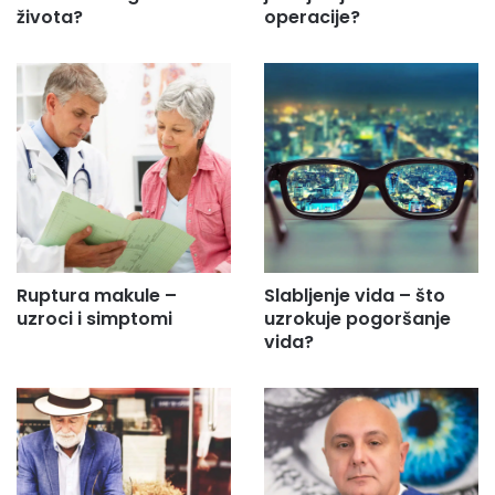
života?
operacije?
Ruptura makule –
Slabljenje vida – što
uzroci i simptomi
uzrokuje pogoršanje
vida?