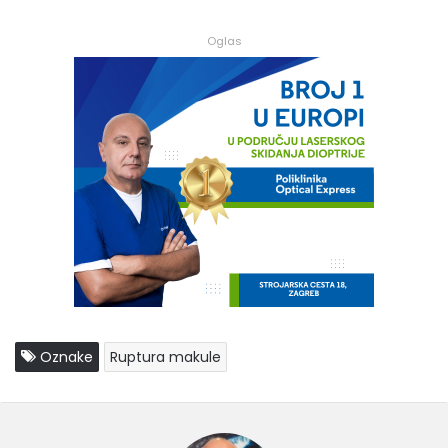
Oglas
Oznake
Ruptura makule