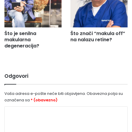
Što je senilna
Što znači “makula off”
makularna
na nalazu retine?
degeneracija?
Odgovori
Vaša adresa e-pošte neće biti objavljena.
Obavezna polja su
označena sa
* (obavezno)
K
o
m