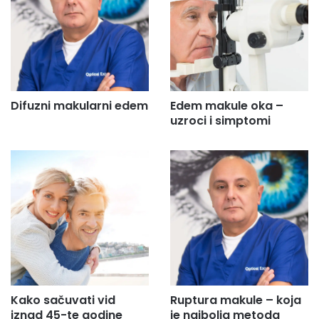
Difuzni makularni edem
Edem makule oka –
uzroci i simptomi
Kako sačuvati vid
Ruptura makule – koja
iznad 45-te godine
je najbolja metoda