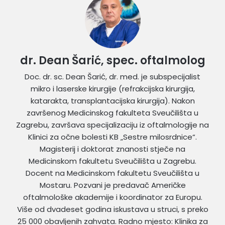
dr. Dean Šarić, spec. oftalmolog
Doc. dr. sc. Dean Šarić, dr. med. je subspecijalist
mikro i laserske kirurgije (refrakcijska kirurgija,
katarakta, transplantacijska kirurgija). Nakon
završenog Medicinskog fakulteta Sveučilišta u
Zagrebu, završava specijalizaciju iz oftalmologije na
Klinici za očne bolesti KB „Sestre milosrdnice“.
Magisterij i doktorat znanosti stječe na
Medicinskom fakultetu Sveučilišta u Zagrebu.
Docent na Medicinskom fakultetu Sveučilišta u
Mostaru. Pozvani je predavač Američke
oftalmološke akademije i koordinator za Europu.
Više od dvadeset godina iskustava u struci, s preko
25 000 obavljenih zahvata. Radno mjesto: Klinika za