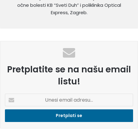
očne bolesti KB “Sveti Duh” i poliklinika Optical
Express, Zagreb.
Pretplatite se na našu email
listu!
U
n
e
s
i
e
m