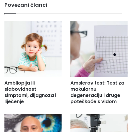
Povezani članci
a
i
l
a
d
r
e
s
u
.
.
.
Ambliopija ili
Amslerov test: Test za
slabovidnost –
makularnu
simptomi, dijagnoza i
degeneraciju i druge
liječenje
poteškoće s vidom