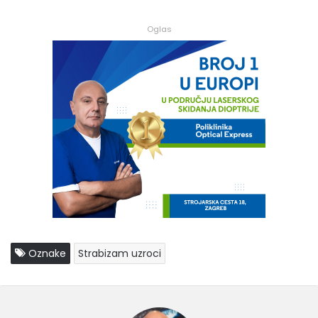
Oglas
Oznake
Strabizam uzroci