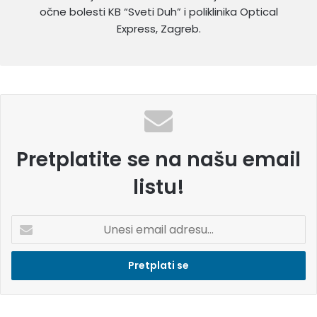
očne bolesti KB “Sveti Duh” i poliklinika Optical
Express, Zagreb.
Pretplatite se na našu email
listu!
U
n
e
s
i
e
m