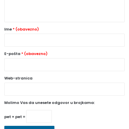
n
t
a
r
Ime
* (obavezno)
*
(
o
E-pošta
* (obavezno)
b
a
Web-stranica
v
e
z
Molimo Vas da unesete odgovor u brojkama:
n
o
pet × pet =
)