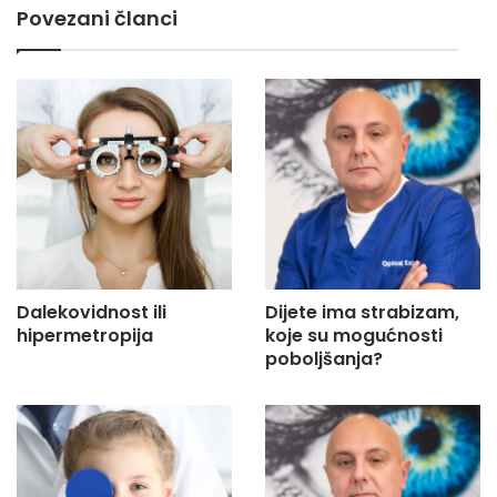
Povezani članci
a
i
l
a
d
r
e
s
u
.
.
.
Dalekovidnost ili
Dijete ima strabizam,
hipermetropija
koje su mogućnosti
poboljšanja?