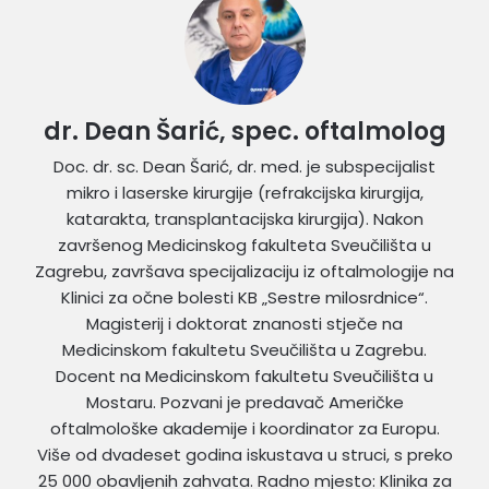
dr. Dean Šarić, spec. oftalmolog
Doc. dr. sc. Dean Šarić, dr. med. je subspecijalist
mikro i laserske kirurgije (refrakcijska kirurgija,
katarakta, transplantacijska kirurgija). Nakon
završenog Medicinskog fakulteta Sveučilišta u
Zagrebu, završava specijalizaciju iz oftalmologije na
Klinici za očne bolesti KB „Sestre milosrdnice“.
Magisterij i doktorat znanosti stječe na
Medicinskom fakultetu Sveučilišta u Zagrebu.
Docent na Medicinskom fakultetu Sveučilišta u
Mostaru. Pozvani je predavač Američke
oftalmološke akademije i koordinator za Europu.
Više od dvadeset godina iskustava u struci, s preko
25 000 obavljenih zahvata. Radno mjesto: Klinika za