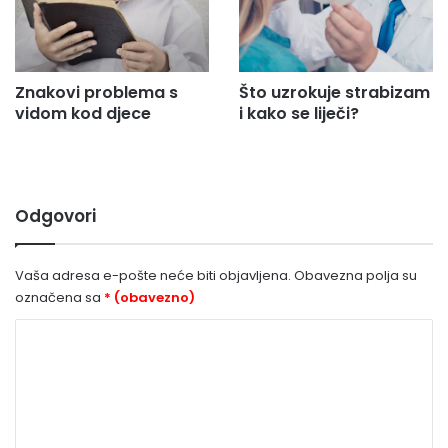
Znakovi problema s
Što uzrokuje strabizam
vidom kod djece
i kako se liječi?
Odgovori
Vaša adresa e-pošte neće biti objavljena.
Obavezna polja su
označena sa
* (obavezno)
K
o
m
e