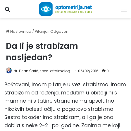
Upiši traženi pojam...
M
Naslovnica
/
Pitanja i Odgovori
Da li je strabizam
nasljedan?
dr. Dean Šarić, spec. oftalmolog
06/02/2016
0
Poštovani, imam pitanje u vezi strabizma. Imam
strabizam od rođenja, međutim u obitelji ni s
mamine ni s tatine strane nema apsolutno
nikakvih bolesti očiju a pogotovo strabizma.
Sestra također ima strabizam, ali ga je ona
dobila s neke 2-2 i pol godine. Zanima me koji