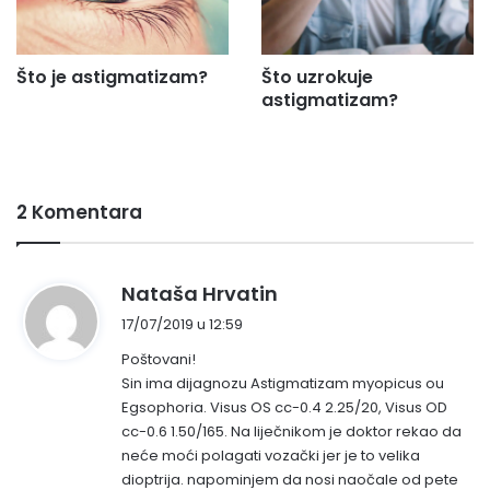
Što je astigmatizam?
Što uzrokuje
astigmatizam?
2 Komentara
n
Nataša Hrvatin
a
17/07/2019 u 12:59
p
Poštovani!
i
Sin ima dijagnozu Astigmatizam myopicus ou
s
Egsophoria. Visus OS cc-0.4 2.25/20, Visus OD
a
cc-0.6 1.50/165. Na liječnikom je doktor rekao da
o
neće moći polagati vozački jer je to velika
:
dioptrija. napominjem da nosi naočale od pete