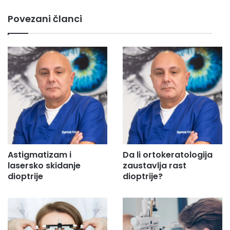
m
Povezani članci
a
i
l
a
d
r
e
s
u
.
.
.
Astigmatizam i
Da li ortokeratologija
lasersko skidanje
zaustavlja rast
dioptrije
dioptrije?