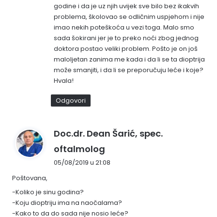
godine i da je uz njih uvijek sve bilo bez ikakvih
problema, školovao se odličnim uspjehom i nije
imao nekih poteškoća u vezi toga. Malo smo
sada šokirani jer je to preko noći zbog jednog
doktora postao veliki problem. Pošto je on još
maloljetan zanima me kada i da li se ta dioptrija
može smanjiti, i da li se preporučuju leće i koje?
Hvala!
Odgovori
Doc.dr. Dean Šarić, spec.
n
oftalmolog
a
05/08/2019 u 21:08
p
Poštovana,
i
s
-Koliko je sinu godina?
-Koju dioptriju ima na naočalama?
a
-Kako to da do sada nije nosio leće?
o