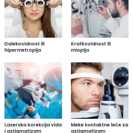
Dalekovidnost ili
Kratkovidnost ili
hipermetropija
miopija
Laserska korekcija vida
Meke kontaktne leće za
i astigmatizam
astigmatizam