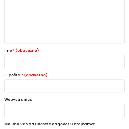
m
e
n
t
a
r
Ime
* (obavezno)
*
(
o
E-pošta
* (obavezno)
b
a
Web-stranica
v
e
z
Molimo Vas da unesete odgovor u brojkama:
n