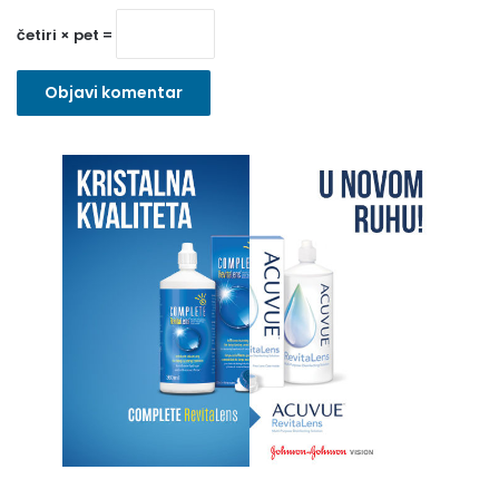
o
četiri × pet =
)