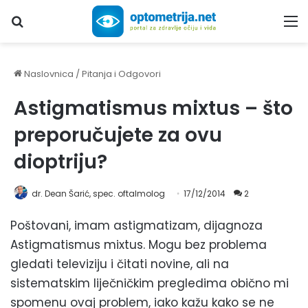
Upiši traženi pojam...
M
Naslovnica
/
Pitanja i Odgovori
Astigmatismus mixtus – što
preporučujete za ovu
dioptriju?
dr. Dean Šarić, spec. oftalmolog
17/12/2014
2
Poštovani, imam astigmatizam, dijagnoza
Astigmatismus mixtus. Mogu bez problema
gledati televiziju i čitati novine, ali na
sistematskim liječničkim pregledima obično mi
spomenu ovaj problem, iako kažu kako se ne