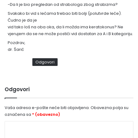
-Da li je bio pregledan od strabologa zbog strabizma?
:
Svakako bi vid s lećama trebao biti bolji (polutvrde leće).
Čudno je da je
vid tako loš na oba oka, da li možda ima keratokonus? Ne
vjerujem da se ne može postići vid dostatan za A i B kategoriju.
Pozdrav,
dr. Šarić
Odgovori
Odgovori
Vaša adresa e-pošte neće biti objavljena.
Obavezna polja su
označena sa
* (obavezno)
K
o