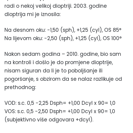
radi o nekoj velikoj dioptriji. 2003. godine
dioptrija mi je iznosila:
Na desnom oku: -1,50 (sph), +1,25 (cyl), OS 85°
Na lijevom oku: -2,50 (sph), +1,25 (cyl), OS 100°
Nakon sedam godina – 2010. godine, bio sam
na kontroli i došlo je do promjene dioptrije,
nisam siguran da li je to poboljšanje ili
pogoršanje, s obzirom da se nalaz razlikuje od
prethodnog:
VOD: s.c. 0,5 -2,25 Dsph= +1,00 Dcyl x 90= 1,0
VOS: s.c. 0,5 -2,50 Dsph= +1,00 Dcyl x 90= 1,0
(subjektivno više odgovara +dcyl).