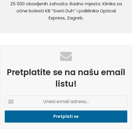
25 000 obavljenih zahvata. Radno mjesto: Klinika za
očne bolesti KB “Sveti Duh” i poliklinika Optical
Express, Zagreb.
Pretplatite se na našu email
listu!
U
n
e
s
i
e