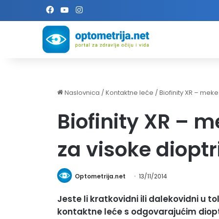
Facebook
YouTube
Instagram
Naslovnica
/
Kontaktne leće
/
Biofinity XR – meke
Biofinity XR – 
za visoke dioptri
Optometrija.net
13/11/2014
Jeste li kratkovidni ili dalekovidni u 
kontaktne leće s odgovarajućim dioptr