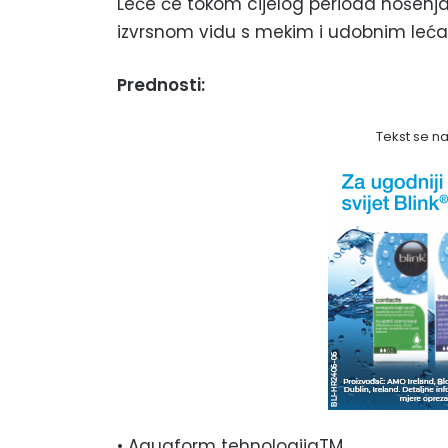
Leće će tokom cijelog perioda nošenja z
izvrsnom vidu s mekim i udobnim lećam
Prednosti:
Tekst se n
• Aquaform tehnologijaTM