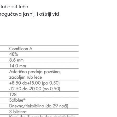
udobnost leće
ućava jasniji i oštriji vid