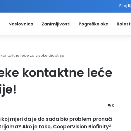
Pitaj l
Naslovnica
Zanimljivosti
Pogreške oka
Bolest
 kontaktne leće za visoke dioptrije!
meke kontaktne leće
je!
0
tolikoj mjeri da je do sada bio problem pronaći
ijama? Ako je tako, CooperVision Biofinity®