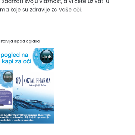
adržati svoju vlažnost, a vi ćete uživati u
a koje su zdravije za vaše oči.
astavlja ispod oglasa