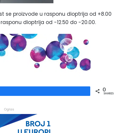
ost se proizvode u rasponu dioptrija od +8.00
u rasponu dioptrija od -12.50 do -20.00.
0
Share
SHARES
Oglas