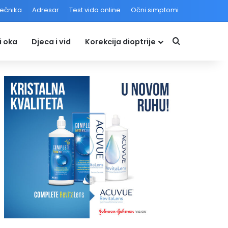
iječnika
Adresar
Test vida online
Očni simptomi
Upiši traženi
i oka
Djeca i vid
Korekcija dioptrije