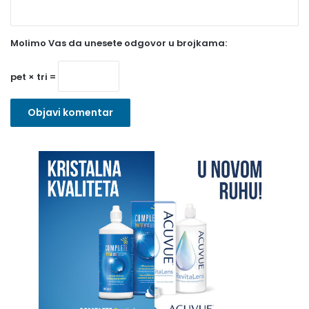
e
z
Molimo Vas da unesete odgovor u brojkama:
n
o
pet × tri =
)