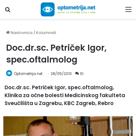
Upiši traženi pojam...
M
Naslovnica
/
Kolumnisti
Doc.dr.sc. Petriček Igor,
spec.oftalmolog
Optometrija.net
28/05/2013
10
Doc.dr.sc. Petriček Igor, spec.oftalmolog,
Klinika za očne bolesti Medicinskog fakulteta
Sveučilišta u Zagrebu, KBC Zagreb, Rebro