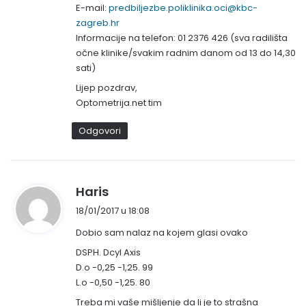
:
E-mail:
predbiljezbe.poliklinika.oci@kbc-
zagreb.hr
Informacije na telefon: 01 2376 426 (sva radilišta
očne klinike/svakim radnim danom od 13 do 14,30
sati)
Lijep pozdrav,
Optometrija.net tim
Odgovori
n
Haris
a
18/01/2017 u 18:08
p
Dobio sam nalaz na kojem glasi ovako
i
s
DSPH. Dcyl Axis
D.o -0,25 -1,25. 99
a
L.o -0,50 -1,25. 80
o
:
Treba mi vaše mišljenje da li je to strašna