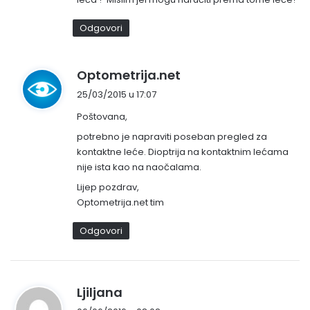
Odgovori
n
Optometrija.net
a
25/03/2015 u 17:07
p
Poštovana,
i
s
potrebno je napraviti poseban pregled za
kontaktne leće. Dioptrija na kontaktnim lećama
a
nije ista kao na naočalama.
o
:
Lijep pozdrav,
Optometrija.net tim
Odgovori
n
Ljiljana
a