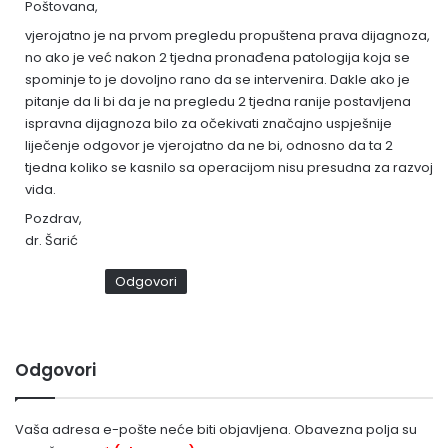
Poštovana,
i
s
vjerojatno je na prvom pregledu propuštena prava dijagnoza,
no ako je već nakon 2 tjedna pronađena patologija koja se
a
spominje to je dovoljno rano da se intervenira. Dakle ako je
o
pitanje da li bi da je na pregledu 2 tjedna ranije postavljena
:
ispravna dijagnoza bilo za očekivati značajno uspješnije
liječenje odgovor je vjerojatno da ne bi, odnosno da ta 2
tjedna koliko se kasnilo sa operacijom nisu presudna za razvoj
vida.
Pozdrav,
dr. Šarić
Odgovori
Odgovori
Vaša adresa e-pošte neće biti objavljena.
Obavezna polja su