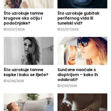
s
u
Što uzrokuje tamne
Što uzrokuje gubitak
.
krugove oko očiju i
perifernog vida ili
.
podočnjake?
tunelski vid?
.
02/07/2026
02/07/2026
Što uzrokuje tamne
Sunčane naočale s
kapke i kako se liječe?
dioptrijom – kako ih
odabrati?
12/06/2026
11/05/2026