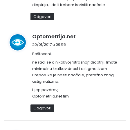
dioptrija, i da li trebam koristiti naočale
Odgovori
n
Optometrija.net
a
20/01/2017 u 09:55
p
Poštovani,
i
s
ne radi se o nikakvoj “strašnoj” dioptriji. Imate
minimalnu kratkovidnost i astigmatizam.
a
Preporuka je nositi naočale, pretežno zbog
o
astigmatizma.
:
Lijep pozdrav,
Optometrija.net tim
Odgovori