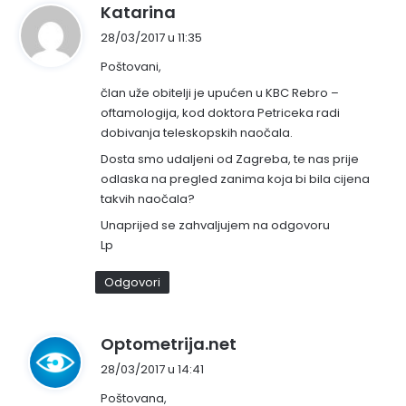
n
Katarina
a
28/03/2017 u 11:35
p
Poštovani,
i
s
član uže obitelji je upućen u KBC Rebro –
oftamologija, kod doktora Petriceka radi
a
dobivanja teleskopskih naočala.
o
:
Dosta smo udaljeni od Zagreba, te nas prije
odlaska na pregled zanima koja bi bila cijena
takvih naočala?
Unaprijed se zahvaljujem na odgovoru
Lp
Odgovori
n
Optometrija.net
a
28/03/2017 u 14:41
p
Poštovana,
i