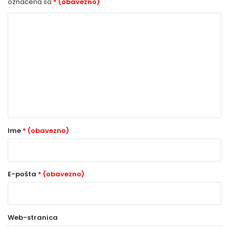
označena sa
* (obavezno)
K
o
m
e
n
t
a
r
Ime
* (obavezno)
*
(
o
E-pošta
* (obavezno)
b
a
Web-stranica
v