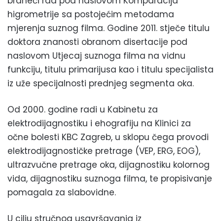
braneći rad pod naslovom Komparacija
higrometrije sa postojećim metodama
mjerenja suznog filma. Godine 2011. stječe titulu
doktora znanosti obranom disertacije pod
naslovom Utjecaj suznoga filma na vidnu
funkciju, titulu primarijusa kao i titulu specijalista
iz uže specijalnosti prednjeg segmenta oka.
Od 2000. godine radi u Kabinetu za
elektrodijagnostiku i ehografiju na Klinici za
očne bolesti KBC Zagreb, u sklopu čega provodi
elektrodijagnostičke pretrage (VEP, ERG, EOG),
ultrazvučne pretrage oka, dijagnostiku kolornog
vida, dijagnostiku suznoga filma, te propisivanje
pomagala za slabovidne.
U cilju stručnog usavršavanja iz