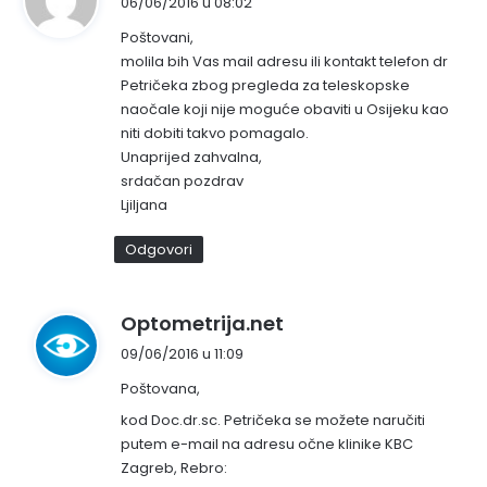
06/06/2016 u 08:02
p
Poštovani,
i
molila bih Vas mail adresu ili kontakt telefon dr
s
Petričeka zbog pregleda za teleskopske
a
naočale koji nije moguće obaviti u Osijeku kao
o
niti dobiti takvo pomagalo.
:
Unaprijed zahvalna,
srdačan pozdrav
Ljiljana
Odgovori
n
Optometrija.net
a
09/06/2016 u 11:09
p
Poštovana,
i
s
kod Doc.dr.sc. Petričeka se možete naručiti
putem e-mail na adresu očne klinike KBC
a
Zagreb, Rebro:
o