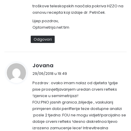
s
troškove teleskopskih naočala pokriva HZZO na
osnovu recepta koji izdaje dr. Petriček.
a
o
Lijep pozdrav,
:
Optometrija.net tim
Odgovori
n
Jovana
a
29/06/2018 u 19:49
p
Pozdrav : ovako imam nalaz od djeteta !gdje
i
pise prosvjetljavanjem uredan crveni refleks
s
!zjenice u semimetrijazi!
a
FOU:PNO jasnih granica ,blijedje , vaskularij
o
primjeren dobi perifferije teze dostupne analizi
:
:posle 2 tjedna :FOU ne mogu vidjeti!parcijalno se
dobije crveni refleks !desno diskretnoa lijevo
izrazeno zamucenje lece! Intrevitrealna