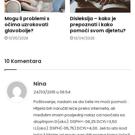
Mogu li problemi s
Disleksija – kako je
očima uzrokovati
prepoznati i kako
glavobolje?
pomoći svom djetetu?
11/05/2026
13/04/2026
10 Komentara
n
Nina
a
24/03/2015 u 06:54
p
Poštovanje, nadam se da ćete mi moći pomoći .
i
Htijela bih naručiti leće preko interneta, ali
s
međutim imam posljednji nalaz od naočala sa
a
dioptrijom D(oko): DSPH=-06,25 DCYL=3,50
o
I L(oko): DSPH(-05,75) DCYL=4,00. Jeli to isto kod
:
leća ? Mislim jel mogu naručiti prema tome leće?