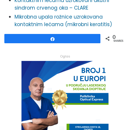
Kontaktnim lećama uzrokovani akutni
sindrom crvenog oka – CLARE
Mikrobna upala rožnice uzrokovana
kontaktnim lećama (mikrobni keratitis)
0
Share
SHARES
Oglas