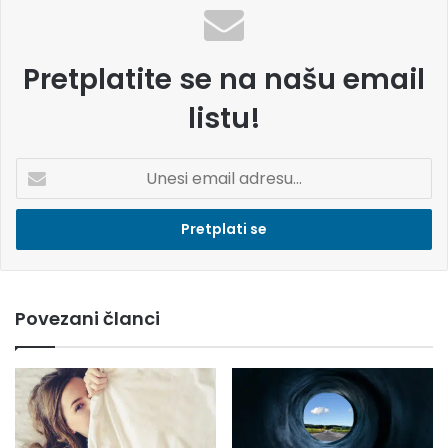
Pretplatite se na našu email
listu!
U
n
e
s
i
e
m
Povezani članci
a
i
l
a
d
r
e