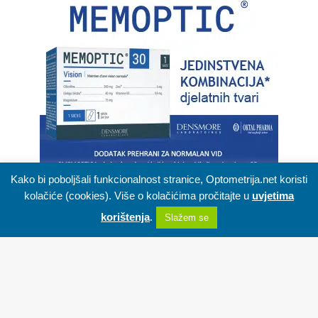
Kako bi poboljšali funkcionalnost stranice, Optometrija.net koristi
kolačiće (cookies). Više o kolačićima pročitajte u
uvjetima
korištenja
.
Slažem se
Kolekcije naočala
Facebook
X
WhatsApp
Telegram
Viber
Persol – Pogled kroz naočalnu leću
talijanskog ukusa
B
16/06/2025