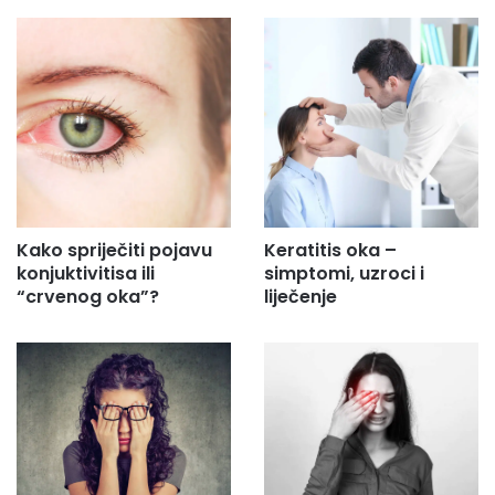
Kako spriječiti pojavu
Keratitis oka –
konjuktivitisa ili
simptomi, uzroci i
“crvenog oka”?
liječenje