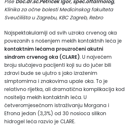
Piše
Doc.dr.sc.Petriček Igor, spec.oftalmolog
,
Klinika za očne bolesti Medicinskog fakulteta
Sveučilišta u Zagrebu, KBC Zagreb, Rebro
Najspektakularniji od svih uzroka crvenog oka
povezanih s nošenjem mekih kontaktnih leća je
kontaktnim lećama prouzročeni akutni
sindrom crvenog oka (CLARE)
. U najvećem
broju slučajeva pacijenti koji su do jučer bili
zdravi bude se ujutro s jako izraženim
simptomima i znakovima upale oka. To je
relativno rijetka, ali dramatična komplikacija kod
nositelja mekih kontaktnih leća. U
četveromjesečnom istraživanju Morgana i
Efrona jedan (3,3%) od 30 nosioca silikon
hidrogel leća razvio je CLARE.