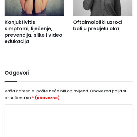
Konjuktivitis –
Oftalmološki uzroci
simptomi, liječenje,
boli u predjelu oka
prevencija, slike i video
edukacija
Odgovori
Vaša adresa e-pošte neće biti objavljena.
Obavezna polja su
označena sa
* (obavezno)
K
o
m
e