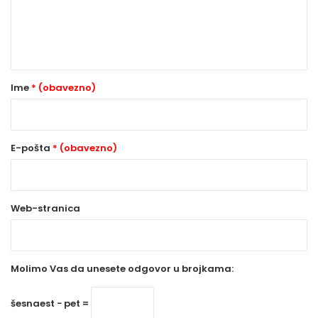
n
t
a
r
Ime
* (obavezno)
*
(
o
E-pošta
* (obavezno)
b
a
Web-stranica
v
e
z
Molimo Vas da unesete odgovor u brojkama:
n
o
šesnaest − pet =
)