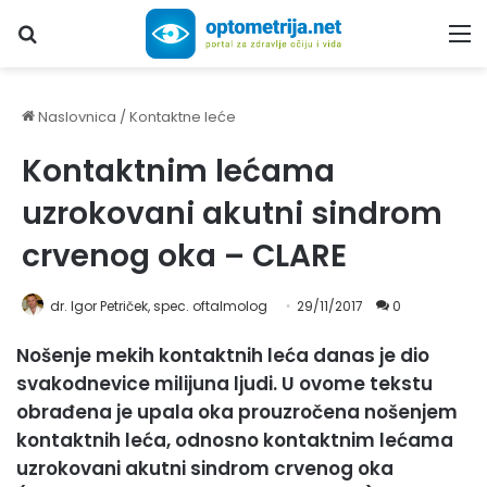
Upiši traženi pojam...
M
Naslovnica
/
Kontaktne leće
Kontaktnim lećama
uzrokovani akutni sindrom
crvenog oka – CLARE
dr. Igor Petriček, spec. oftalmolog
29/11/2017
0
Nošenje mekih kontaktnih leća danas je dio
svakodnevice milijuna ljudi. U ovome tekstu
obrađena je upala oka prouzročena nošenjem
kontaktnih leća, odnosno kontaktnim lećama
uzrokovani akutni sindrom crvenog oka