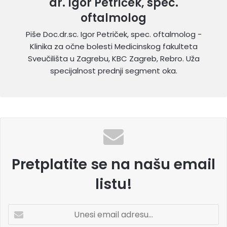
dr. Igor Petriček, spec.
oftalmolog
Piše Doc.dr.sc. Igor Petriček, spec. oftalmolog -
Klinika za očne bolesti Medicinskog fakulteta
Sveučilišta u Zagrebu, KBC Zagreb, Rebro. Uža
specijalnost prednji segment oka.
Pretplatite se na našu email
listu!
U
n