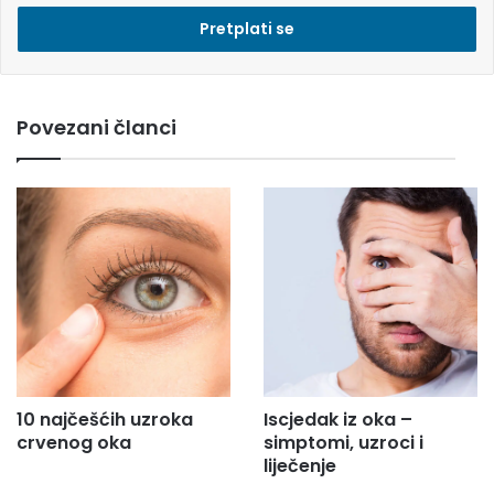
e
s
i
e
m
Povezani članci
a
i
l
a
d
r
e
s
u
.
.
.
10 najčešćih uzroka
Iscjedak iz oka –
crvenog oka
simptomi, uzroci i
liječenje