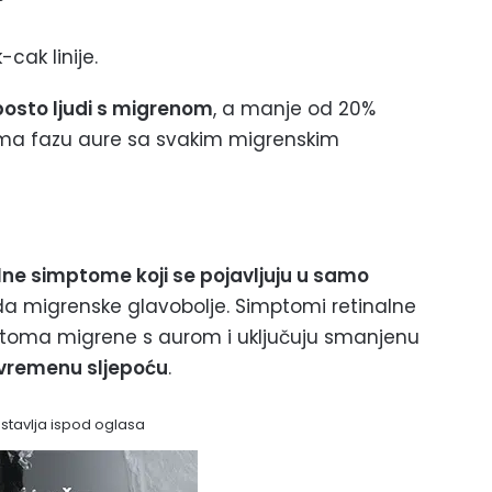
k-cak linije.
posto ljudi s migrenom
, a manje od 20%
a fazu aure sa svakim migrenskim
lne simptome koji se pojavljuju u samo
ada migrenske glavobolje. Simptomi retinalne
mptoma migrene s aurom i uključuju smanjenu
ivremenu sljepoću
.
astavlja ispod oglasa