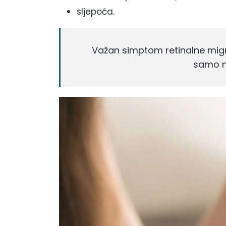
sljepoća.
Važan simptom retinalne mig
samo n