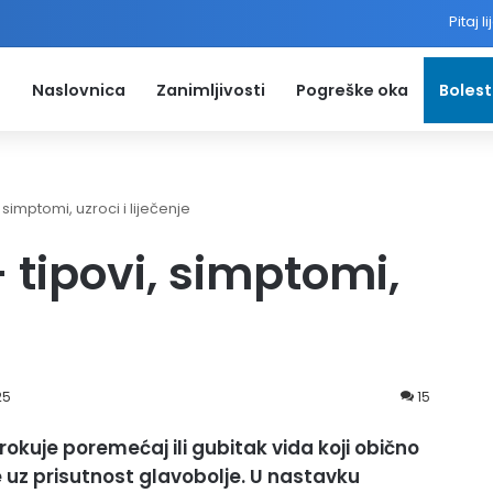
Pitaj l
Naslovnica
Zanimljivosti
Pogreške oka
Bolest
simptomi, uzroci i liječenje
tipovi, simptomi,
25
15
kuje poremećaj ili gubitak vida koji obično
 uz prisutnost glavobolje. U nastavku