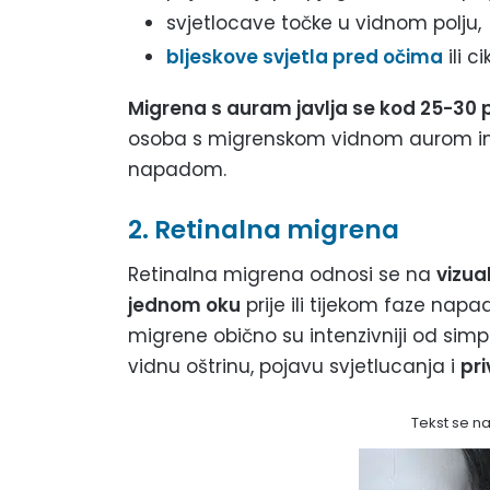
svjetlocave točke u vidnom polju,
bljeskove svjetla pred očima
ili ci
Migrena s auram javlja se kod 25-30 
osoba s migrenskom vidnom aurom im
napadom.
2. Retinalna migrena
Retinalna migrena odnosi se na
vizua
jednom oku
prije ili tijekom faze nap
migrene obično su intenzivniji od si
vidnu oštrinu, pojavu svjetlucanja i
pr
Tekst se n