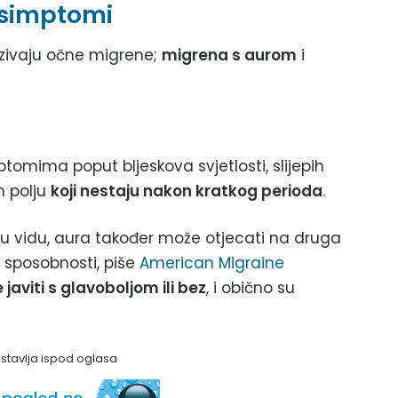
 simptomi
zivaju očne migrene;
migrena s aurom
i
omima poput bljeskova svjetlosti, slijepih
om polju
koji nestaju nakon kratkog perioda
.
i u vidu, aura također može otjecati na druga
e sposobnosti, piše
American Migraine
aviti s glavoboljom ili bez
, i obično su
astavlja ispod oglasa