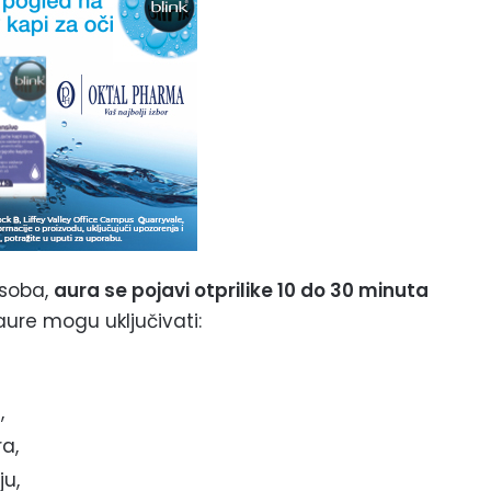
osoba,
aura se pojavi otprilike 10 do 30 minuta
aure mogu uključivati:
,
ra,
ju,