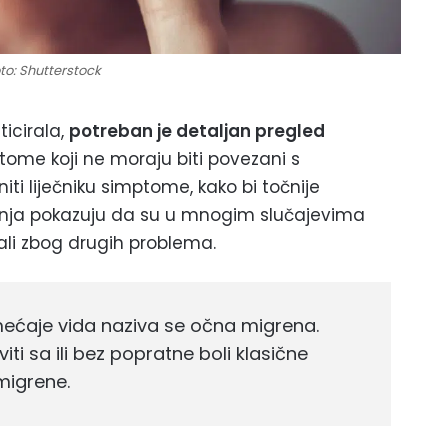
to: Shutterstock
icirala,
potreban je detaljan pregled
ptome koji ne moraju biti povezani s
iti liječniku simptome, kako bi točnije
ivanja pokazuju da su u mnogim slučajevima
li zbog drugih problema.
mećaje vida naziva se očna migrena.
i sa ili bez popratne boli klasične
migrene.