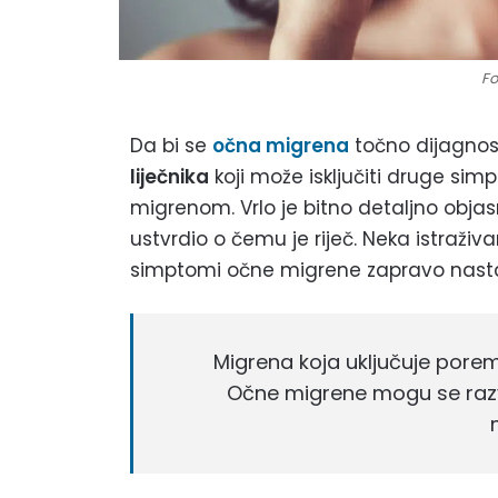
Fo
Da bi se
očna migrena
točno dijagnost
liječnika
koji može isključiti druge sim
migrenom. Vrlo je bitno detaljno objasn
ustvrdio o čemu je riječ. Neka istraž
simptomi očne migrene zapravo nasta
Migrena koja uključuje pore
Očne migrene mogu se razvit