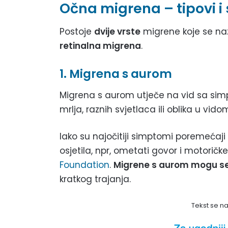
Očna migrena – tipovi i
Postoje
dvije vrste
migrene koje se na
retinalna migrena
.
1. Migrena s aurom
Migrena s aurom utječe na vid sa simpt
mrlja, raznih svjetlaca ili oblika u vid
Iako su najočitiji simptomi poremećaj
osjetila, npr, ometati govor i motoričk
Foundation
.
Migrene s aurom mogu se j
kratkog trajanja.
Tekst se n