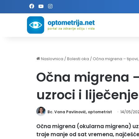
Facebook
YouTube
Instagram
Naslovnica
/
Bolesti oka
/
Očna migrena – tipovi, 
Očna migrena – 
uzroci i liječenje
Bc. Vana Pavlinović, optometrist
14/05/20
Očna migrena (okularna migrena) uzro
traje manje od sat vremena, najčešće