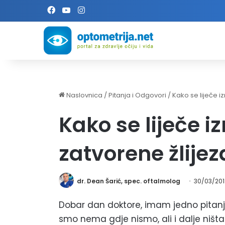
Facebook
YouTube
Instagram
Naslovnica
/
Pitanja i Odgovori
/
Kako se liječe i
Kako se liječe iz
zatvorene žlije
dr. Dean Šarić, spec. oftalmolog
30/03/20
Dobar dan doktore, imam jedno pitanj
smo nema gdje nismo, ali i dalje ništa. 