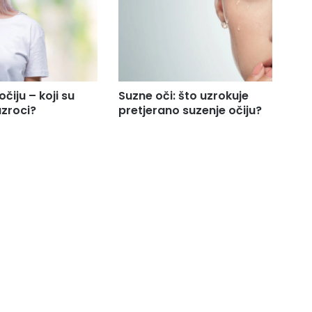
čiju – koji su
Suzne oči: što uzrokuje
uzroci?
pretjerano suzenje očiju?