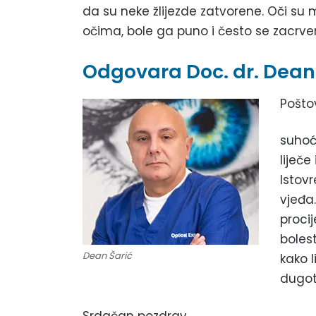
da su neke žlijezde zatvorene. Oči su 
očima, bole ga puno i često se zacrvene
Odgovara Doc. dr. Dean 
Pošto
suhoća
liječe
Istovr
vjeđa
procij
boles
Dean Šarić
kako l
dugotr
Srdačan pozdrav.