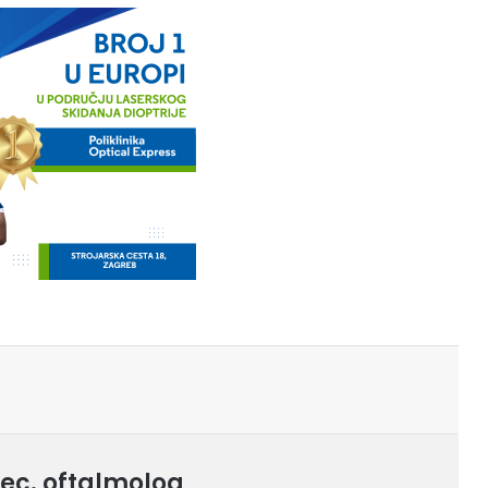
pec. oftalmolog