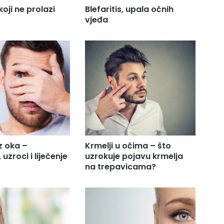
 koji ne prolazi
Blefaritis, upala očnih
vjeđa
z oka –
Krmelji u očima – što
uzroci i liječenje
uzrokuje pojavu krmelja
na trepavicama?