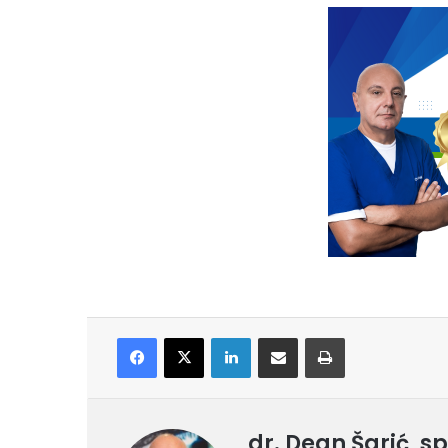
Facebook
X
LinkedIn
Share via Email
Print
dr. Dean Šarić, s