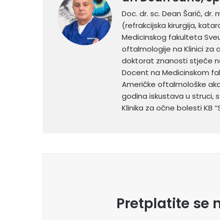
Doc. dr. sc. Dean Šarić, dr. 
(refrakcijska kirurgija, kat
Medicinskog fakulteta Sveuč
oftalmologije na Klinici za 
doktorat znanosti stječe n
Docent na Medicinskom faku
Američke oftalmološke aka
godina iskustava u struci,
Klinika za očne bolesti KB “S
Pretplatite se 