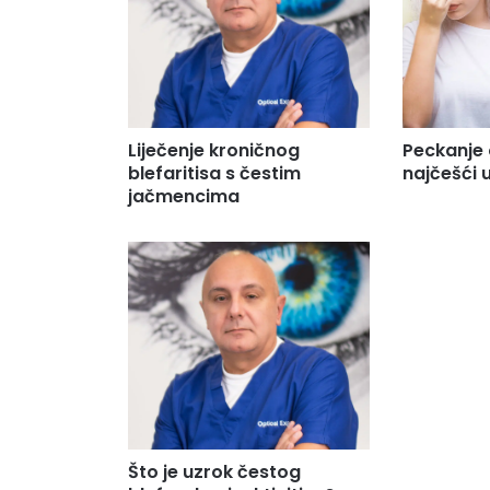
Liječenje kroničnog
Peckanje o
blefaritisa s čestim
najčešći 
jačmencima
Što je uzrok čestog