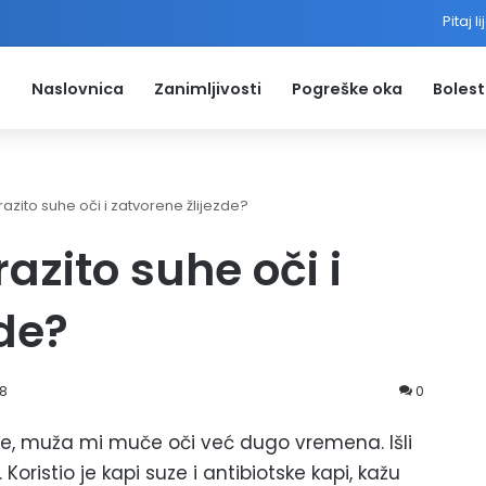
Pitaj l
Naslovnica
Zanimljivosti
Pogreške oka
Bolest
zrazito suhe oči i zatvorene žlijezde?
razito suhe oči i
zde?
18
0
e, muža mi muče oči već dugo vremena. Išli
Koristio je kapi suze i antibiotske kapi, kažu