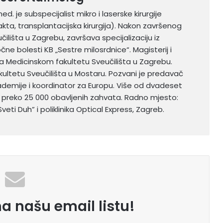
med. je subspecijalist mikro i laserske kirurgije
arakta, transplantacijska kirurgija). Nakon završenog
ilišta u Zagrebu, završava specijalizaciju iz
očne bolesti KB „Sestre milosrdnice“. Magisterij i
a Medicinskom fakultetu Sveučilišta u Zagrebu.
ltetu Sveučilišta u Mostaru. Pozvani je predavač
demije i koordinator za Europu. Više od dvadeset
 s preko 25 000 obavljenih zahvata. Radno mjesto:
veti Duh” i poliklinika Optical Express, Zagreb.
na našu email listu!