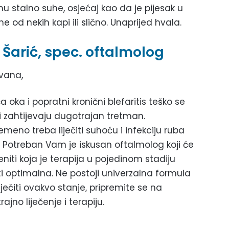
mu stalno suhe, osjećaj kao da je pijesak u
 od nekih kapi ili slično. Unaprijed hvala.
Šarić, spec. oftalmolog
vana,
 oka i popratni kronični blefaritis teško se
 i zahtijevaju dugotrajan tretman.
emeno treba liječiti suhoću i infekciju ruba
. Potreban Vam je iskusan oftalmolog koji će
eniti koja je terapija u pojedinom stadiju
ti optimalna. Ne postoji univerzalna formula
iječiti ovakvo stanje, pripremite se na
ajno liječenje i terapiju.