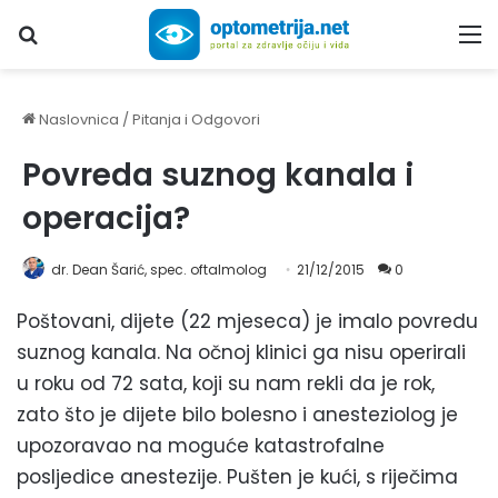
Upiši traženi pojam...
M
Naslovnica
/
Pitanja i Odgovori
Povreda suznog kanala i
operacija?
dr. Dean Šarić, spec. oftalmolog
21/12/2015
0
Poštovani, dijete (22 mjeseca) je imalo povredu
suznog kanala. Na očnoj klinici ga nisu operirali
u roku od 72 sata, koji su nam rekli da je rok,
zato što je dijete bilo bolesno i anesteziolog je
upozoravao na moguće katastrofalne
posljedice anestezije. Pušten je kući, s riječima