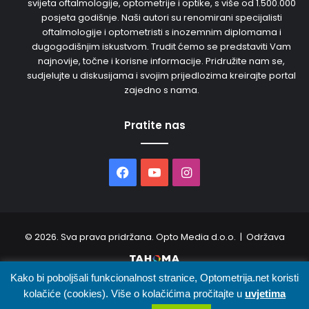
svijeta oftalmologije, optometrije i optike, s više od 1.500.000
posjeta godišnje. Naši autori su renomirani specijalisti
oftalmologije i optometristi s inozemnim diplomama i
dugogodišnjim iskustvom. Trudit ćemo se predstaviti Vam
najnovije, točne i korisne informacije. Pridružite nam se,
sudjelujte u diskusijama i svojim prijedlozima kreirajte portal
zajedno s nama.
Pratite nas
Facebook
YouTube
Instagram
© 2026. Sva prava pridržana. Opto Media d.o.o. | Održava
Kako bi poboljšali funkcionalnost stranice, Optometrija.net koristi
O nama
Uvjeti korištenja
Oglašavanje
Kontakt
kolačiće (cookies). Više o kolačićima pročitajte u
uvjetima