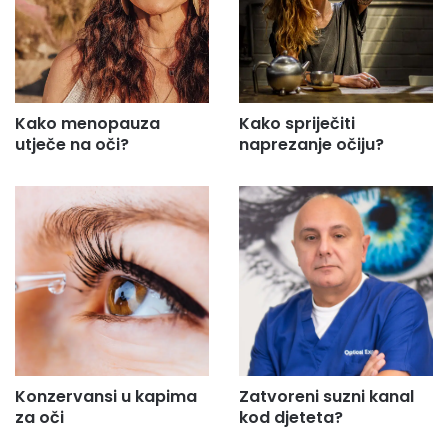
Kako menopauza
Kako spriječiti
utječe na oči?
naprezanje očiju?
Konzervansi u kapima
Zatvoreni suzni kanal
za oči
kod djeteta?