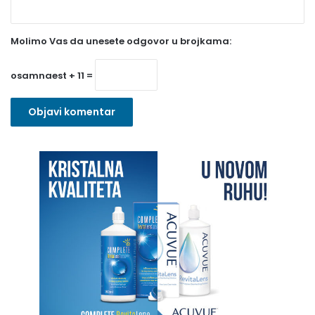
e
z
Molimo Vas da unesete odgovor u brojkama:
n
o
osamnaest + 11 =
)