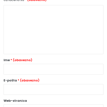
K
o
m
e
n
t
a
r
Ime
* (obavezno)
*
(
o
E-pošta
* (obavezno)
b
a
Web-stranica
v