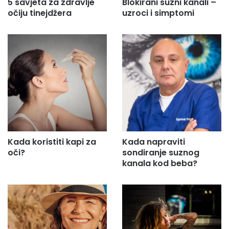
5 savjeta za zdravlje
Blokirani suzni kanali –
očiju tinejdžera
uzroci i simptomi
Kada koristiti kapi za
Kada napraviti
oči?
sondiranje suznog
kanala kod beba?