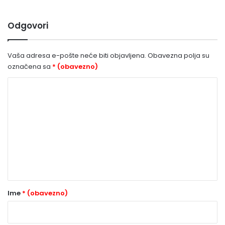
Odgovori
Vaša adresa e-pošte neće biti objavljena.
Obavezna polja su
označena sa
* (obavezno)
K
o
m
e
n
t
a
r
Ime
* (obavezno)
*
(