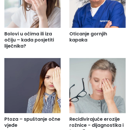
u
.
.
.
Bolovi u očima ili iza
Oticanje gornjih
očiju – kada posjetiti
kapaka
liječnika?
Ptoza – spuštanje očne
Recidivirajuće erozije
vjeđe
rožnice - dijagnostika i