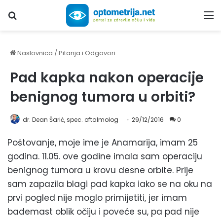
Upiši traženi pojam...
M
Naslovnica
/
Pitanja i Odgovori
Pad kapka nakon operacije
benignog tumora u orbiti?
dr. Dean Šarić, spec. oftalmolog
29/12/2016
0
Poštovanje, moje ime je Anamarija, imam 25
godina. 11.05. ove godine imala sam operaciju
benignog tumora u krovu desne orbite. Prije
sam zapazila blagi pad kapka iako se na oku na
prvi pogled nije moglo primijetiti, jer imam
bademast oblik očiju i poveće su, pa pad nije