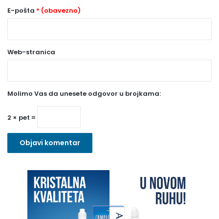
o
E-pošta
* (obavezno)
b
a
Web-stranica
v
e
z
Molimo Vas da unesete odgovor u brojkama:
n
o
2 × pet =
)