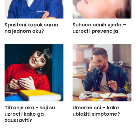
Spušteni kapak samo
Suhoća očnih vjeđa –
na jednom oku?
uzroci i prevencija
Titranje oka - koji su
Umorne oči – kako
uzroci i kako ga
ublažiti simptome?
zaustaviti?