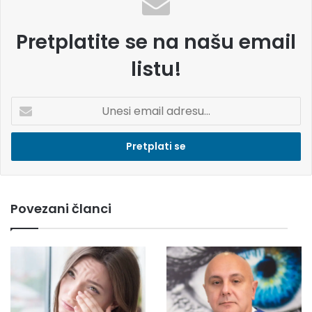
Pretplatite se na našu email
listu!
U
n
e
s
i
e
m
Povezani članci
a
i
l
a
d
r
e
s