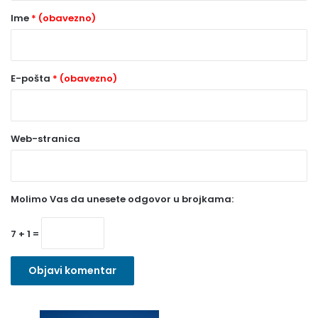
r
Ime
* (obavezno)
*
(
o
E-pošta
* (obavezno)
b
a
Web-stranica
v
e
z
Molimo Vas da unesete odgovor u brojkama:
n
o
7 + 1 =
)