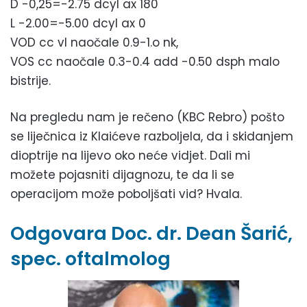
D -0,25=-2.75 dcyl ax 180
L -2.00=-5.00 dcyl ax 0
VOD cc vl naočale 0.9-1.o nk,
VOS cc naočale 0.3-0.4 add -0.50 dsph malo
bistrije.
Na pregledu nam je rečeno (KBC Rebro) pošto
se liječnica iz Klaićeve razboljela, da i skidanjem
dioptrije na lijevo oko neće vidjet. Dali mi
možete pojasniti dijagnozu, te da li se
operacijom može poboljšati vid? Hvala.
Odgovara Doc. dr. Dean Šarić,
spec. oftalmolog