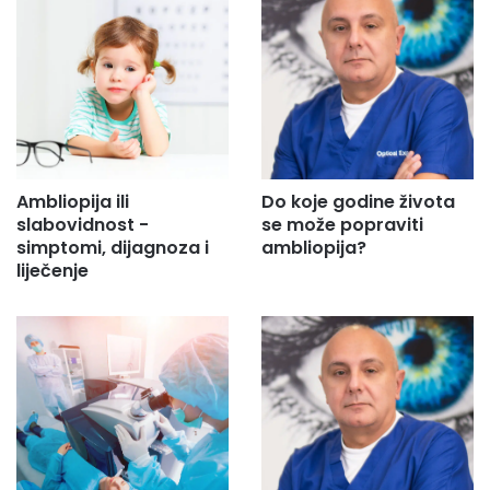
d
r
e
s
u
.
.
.
Ambliopija ili
Do koje godine života
slabovidnost -
se može popraviti
simptomi, dijagnoza i
ambliopija?
liječenje