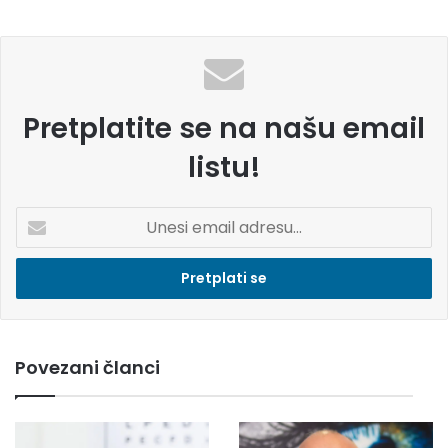
Pretplatite se na našu email
listu!
U
n
e
s
i
e
m
Povezani članci
a
i
l
a