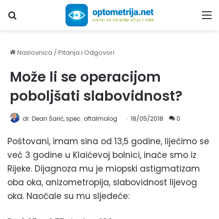
Upiši traženi pojam...
M
Naslovnica
/
Pitanja i Odgovori
Može li se operacijom
poboljšati slabovidnost?
dr. Dean Šarić, spec. oftalmolog
18/05/2018
0
Poštovani, imam sina od 13,5 godine, liječimo se
već 3 godine u Klaićevoj bolnici, inače smo iz
Rijeke. Dijagnoza mu je miopski astigmatizam
oba oka, anizometropija, slabovidnost lijevog
oka. Naočale su mu sljedeće: