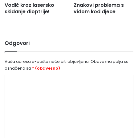
Vodič kroz lasersko
Znakovi problema s
skidanje dioptrije!
vidom kod djece
Odgovori
Vaša adresa e-pošte neće biti objavljena.
Obavezna polja su
označena sa
* (obavezno)
K
o
m
e
n
t
a