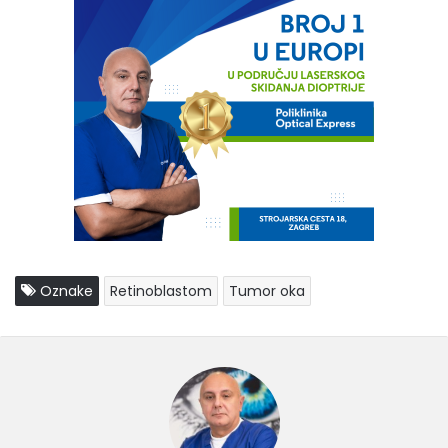
Oznake
Retinoblastom
Tumor oka