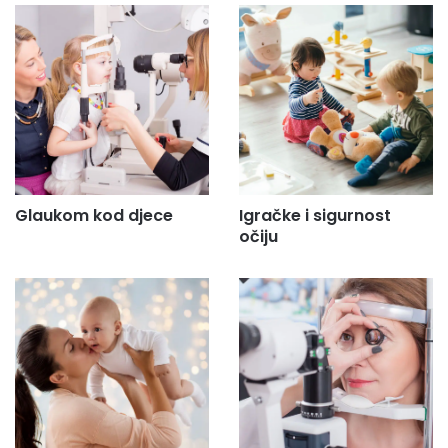
a
d
r
e
s
u
.
.
.
Glaukom kod djece
Igračke i sigurnost
očiju