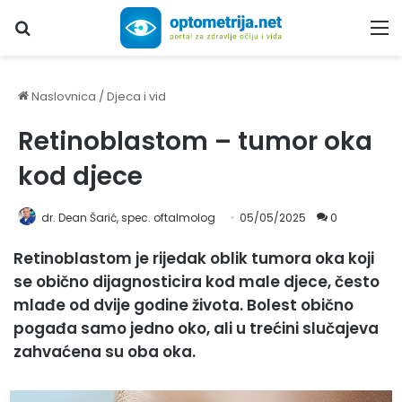
Upiši traženi pojam...
M
Naslovnica
/
Djeca i vid
Retinoblastom – tumor oka
kod djece
dr. Dean Šarić, spec. oftalmolog
05/05/2025
0
Retinoblastom je rijedak oblik tumora oka koji
se obično dijagnosticira kod male djece, često
mlađe od dvije godine života. Bolest obično
pogađa samo jedno oko, ali u trećini slučajeva
zahvaćena su oba oka.