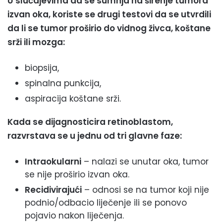
U slučajevima da se sumnja na širenje tumora
izvan oka, koriste se drugi testovi da se utvrdili
da li se tumor proširio do vidnog živca, koštane
srži ili mozga:
biopsija,
spinalna punkcija,
aspiracija koštane srži.
Kada se dijagnosticira retinoblastom,
razvrstava se u jednu od tri glavne faze:
Intraokularni
– nalazi se unutar oka, tumor
se nije proširio izvan oka.
Recidivirajući
– odnosi se na tumor koji nije
podnio/odbacio liječenje ili se ponovo
pojavio nakon liječenja.