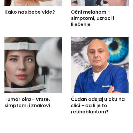
Kako nas bebe vide?
Očni melanom -
simptomi, uzroci i
liječenje
Tumor oka - vrste,
Čudan odsjaj u oku na
simptomi i znakovi
slici - da li je to
retinoblastom?