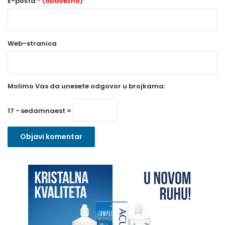
o
E-pošta
* (obavezno)
b
a
Web-stranica
v
e
z
Molimo Vas da unesete odgovor u brojkama:
n
o
17 − sedamnaest =
)