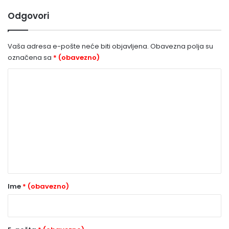
Odgovori
Vaša adresa e-pošte neće biti objavljena.
Obavezna polja su
označena sa
* (obavezno)
K
o
m
e
n
t
a
r
Ime
* (obavezno)
*
(