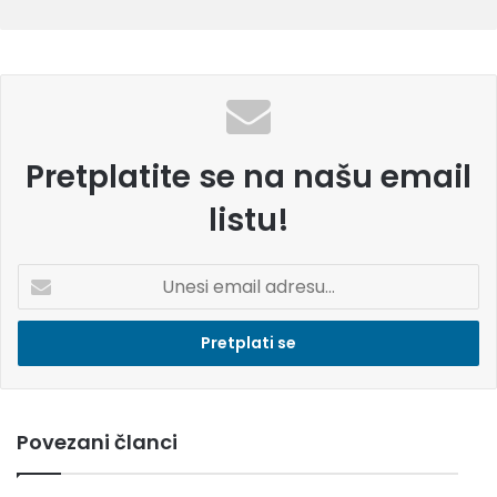
Pretplatite se na našu email
listu!
U
n
e
s
i
e
m
Povezani članci
a
i
l