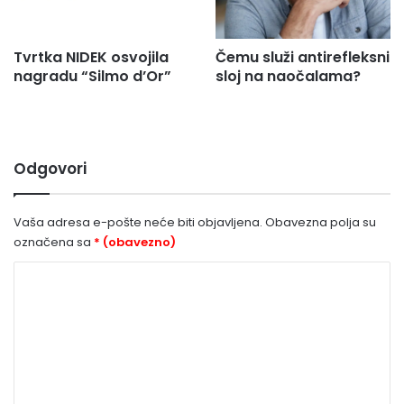
Tvrtka NIDEK osvojila
Čemu služi antirefleksni
nagradu “Silmo d’Or”
sloj na naočalama?
Odgovori
Vaša adresa e-pošte neće biti objavljena.
Obavezna polja su
označena sa
* (obavezno)
K
o
m
e
n