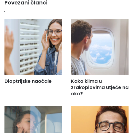
Povezani članci
a
i
l
a
d
r
e
s
u
.
.
.
Dioptrijske naočale
Kako klima u
zrakoplovima utječe na
oko?