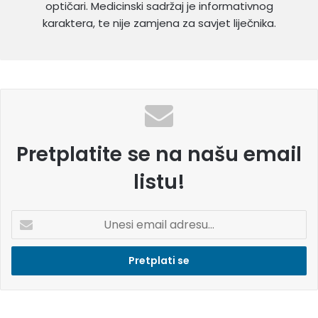
optičari. Medicinski sadržaj je informativnog
karaktera, te nije zamjena za savjet liječnika.
Pretplatite se na našu email
listu!
U
n
e
s
i
e
m