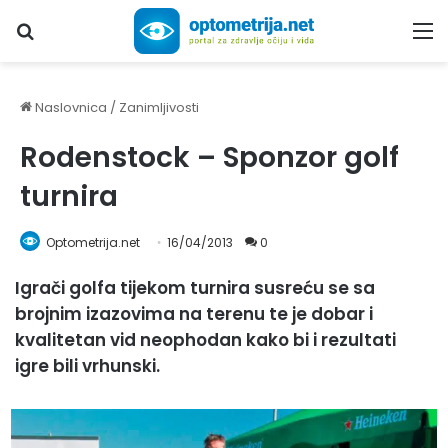
Upiši traženi pojam...
M
Naslovnica
/
Zanimljivosti
Rodenstock – Sponzor golf
turnira
Optometrija.net
16/04/2013
0
Igrači golfa tijekom turnira susreću se sa
brojnim izazovima na terenu te je dobar i
kvalitetan vid neophodan kako bi i rezultati
igre bili vrhunski.