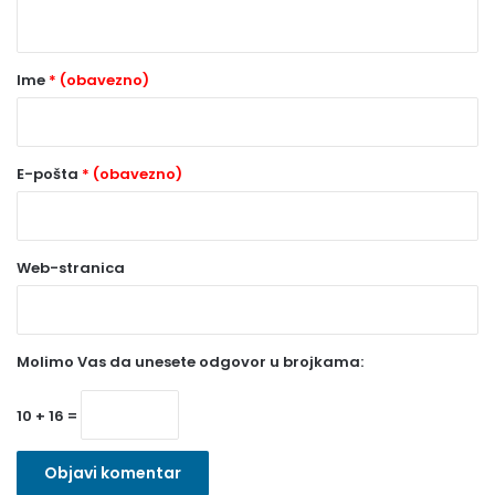
t
a
r
Ime
* (obavezno)
*
(
o
E-pošta
* (obavezno)
b
a
Web-stranica
v
e
z
Molimo Vas da unesete odgovor u brojkama:
n
o
10 + 16 =
)