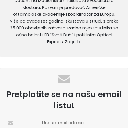
Docent na Medicinskom fakultetu Sveučilišta u
Mostaru. Pozvani je predavač Američke
oftalmološke akademije i koordinator za Europu.
Više od dvadeset godina iskustava u struci, s preko
25 000 obavljenih zahvata. Radno mjesto: Klinika za
očne bolesti KB “Sveti Duh” i poliklinika Optical
Express, Zagreb.
Pretplatite se na našu email
listu!
U
n