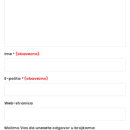
m
e
n
t
a
r
Ime
* (obavezno)
*
(
o
E-pošta
* (obavezno)
b
a
Web-stranica
v
e
z
Molimo Vas da unesete odgovor u brojkama: