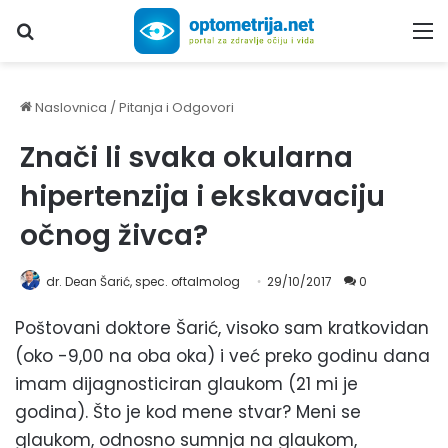
Upiši traženi pojam...
M
Naslovnica
/
Pitanja i Odgovori
Znači li svaka okularna
hipertenzija i ekskavaciju
očnog živca?
dr. Dean Šarić, spec. oftalmolog
29/10/2017
0
Poštovani doktore Šarić, visoko sam kratkovidan
(oko -9,00 na oba oka) i već preko godinu dana
imam dijagnosticiran glaukom (21 mi je
godina). Što je kod mene stvar? Meni se
glaukom, odnosno sumnja na glaukom,