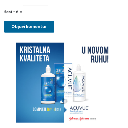
n
o
šest − 6 =
)