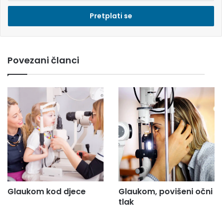
e
s
i
e
m
Povezani članci
a
i
l
a
d
r
e
s
u
.
.
.
Glaukom kod djece
Glaukom, povišeni očni
tlak