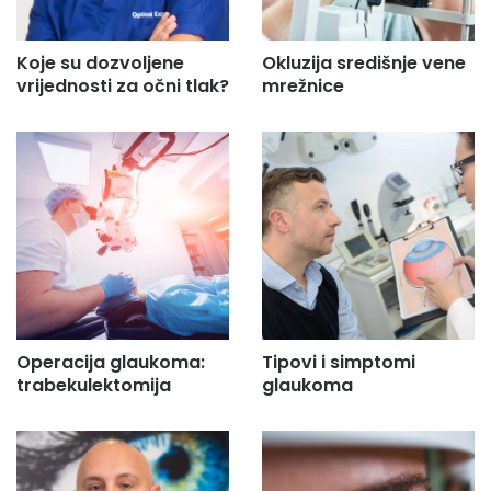
Koje su dozvoljene
Okluzija središnje vene
vrijednosti za očni tlak?
mrežnice
Operacija glaukoma:
Tipovi i simptomi
trabekulektomija
glaukoma