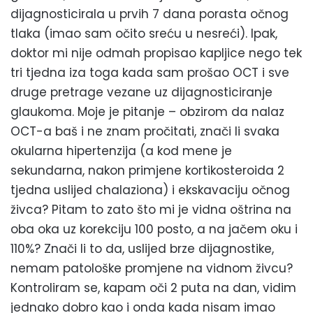
dijagnosticirala u prvih 7 dana porasta očnog
tlaka (imao sam očito sreću u nesreći). Ipak,
doktor mi nije odmah propisao kapljice nego tek
tri tjedna iza toga kada sam prošao OCT i sve
druge pretrage vezane uz dijagnosticiranje
glaukoma. Moje je pitanje – obzirom da nalaz
OCT-a baš i ne znam pročitati, znači li svaka
okularna hipertenzija (a kod mene je
sekundarna, nakon primjene kortikosteroida 2
tjedna uslijed chalaziona) i ekskavaciju očnog
živca? Pitam to zato što mi je vidna oštrina na
oba oka uz korekciju 100 posto, a na jačem oku i
110%? Znači li to da, uslijed brze dijagnostike,
nemam patološke promjene na vidnom živcu?
Kontroliram se, kapam oči 2 puta na dan, vidim
jednako dobro kao i onda kada nisam imao