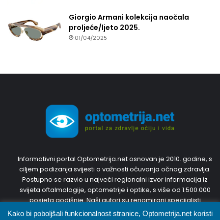
Giorgio Armani kolekcija naočala
proljeće/ljeto 2025.
01/04/2025
Informativni portal Optometrija.net osnovan je 2010. godine, s
ciljem podizanja svijesti o važnosti očuvanja očnog zdravlja.
Postupno se razvio u najveći regionalni izvor informacija iz
svijeta oftalmologije, optometrije i optike, s više od 1.500.000
posjeta godišnje. Naši autori su renomirani specijalisti
oftalmologije i optometristi s inozemnim diplomama i
Kako bi poboljšali funkcionalnost stranice, Optometrija.net koristi