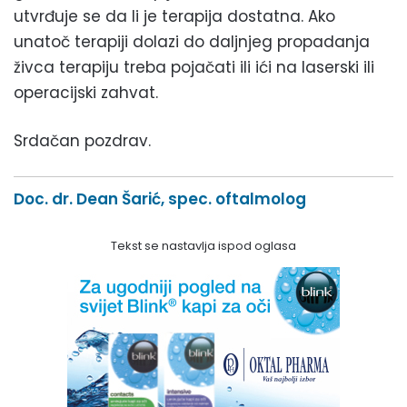
utvrđuje se da li je terapija dostatna. Ako
unatoč terapiji dolazi do daljnjeg propadanja
živca terapiju treba pojačati ili ići na laserski ili
operacijski zahvat.
Srdačan pozdrav.
Doc. dr. Dean Šarić, spec. oftalmolog
Tekst se nastavlja ispod oglasa