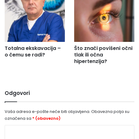
Totalna ekskavacija –
Što znači povišeni očni
o čemu se radi?
tlak ili očna
hipertenzija?
Odgovori
Vaša adresa e-pošte neće biti objavljena.
Obavezna polja su
označena sa
* (obavezno)
K
o