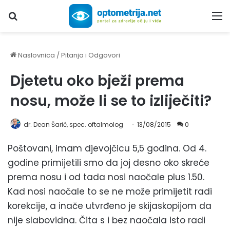
Upiši traženi pojam...
M
Naslovnica
/
Pitanja i Odgovori
Djetetu oko bježi prema
nosu, može li se to izliječiti?
dr. Dean Šarić, spec. oftalmolog
13/08/2015
0
Poštovani, imam djevojčicu 5,5 godina. Od 4.
godine primijetili smo da joj desno oko skreće
prema nosu i od tada nosi naočale plus 1.50.
Kad nosi naočale to se ne može primijetit radi
korekcije, a inače utvrđeno je skijaskopijom da
nije slabovidna. Čita s i bez naočala isto radi