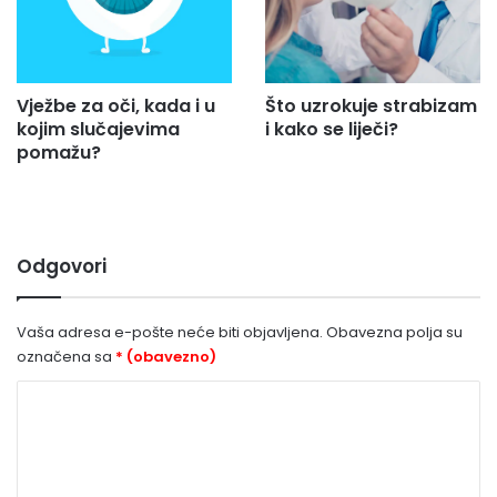
Vježbe za oči, kada i u
Što uzrokuje strabizam
kojim slučajevima
i kako se liječi?
pomažu?
Odgovori
Vaša adresa e-pošte neće biti objavljena.
Obavezna polja su
označena sa
* (obavezno)
K
o
m
e