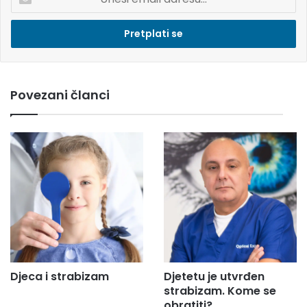
n
e
s
i
e
m
Povezani članci
a
i
l
a
d
r
e
s
u
.
.
.
Djeca i strabizam
Djetetu je utvrđen
strabizam. Kome se
obratiti?