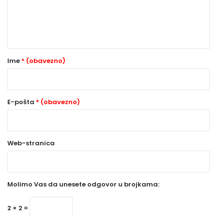
n
t
a
r
Ime
* (obavezno)
*
(
o
E-pošta
* (obavezno)
b
a
Web-stranica
v
e
z
Molimo Vas da unesete odgovor u brojkama:
n
o
2 × 2 =