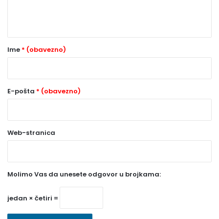
n
t
a
r
Ime
* (obavezno)
*
(
o
E-pošta
* (obavezno)
b
a
Web-stranica
v
e
z
Molimo Vas da unesete odgovor u brojkama:
n
o
jedan × četiri =
)