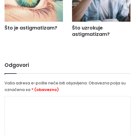
Što je astigmatizam?
Što uzrokuje
astigmatizam?
Odgovori
Vaša adresa e-pošte neće biti objavljena.
Obavezna polja su
označena sa
* (obavezno)
K
o
m
e