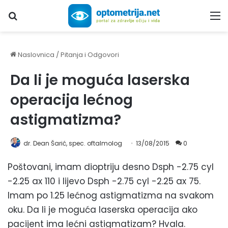
Upiši traženi pojam...
M
Naslovnica
/
Pitanja i Odgovori
Da li je moguća laserska
operacija lećnog
astigmatizma?
dr. Dean Šarić, spec. oftalmolog
13/08/2015
0
Poštovani, imam dioptriju desno Dsph -2.75 cyl
-2.25 ax 110 i lijevo Dsph -2.75 cyl -2.25 ax 75.
Imam po 1.25 lećnog astigmatizma na svakom
oku. Da li je moguća laserska operacija ako
pacijent ima lećni astigmatizam? Hvala.