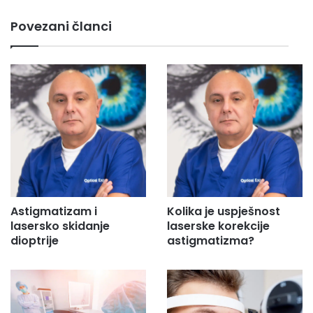
m
Povezani članci
a
i
l
a
d
r
e
s
u
.
.
.
Astigmatizam i
Kolika je uspješnost
lasersko skidanje
laserske korekcije
dioptrije
astigmatizma?