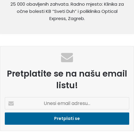
25 000 obavljenih zahvata. Radno mjesto: Klinika za
očne bolesti KB “Sveti Duh” i poliklinika Optical
Express, Zagreb.
Pretplatite se na našu email
listu!
U
n
e
s
i
e