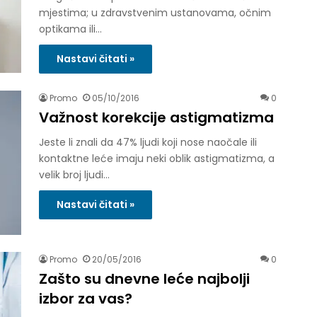
mjestima; u zdravstvenim ustanovama, očnim
optikama ili…
Nastavi čitati »
Promo
05/10/2016
0
Važnost korekcije astigmatizma
Jeste li znali da 47% ljudi koji nose naočale ili
kontaktne leće imaju neki oblik astigmatizma, a
velik broj ljudi…
Nastavi čitati »
Promo
20/05/2016
0
Zašto su dnevne leće najbolji
izbor za vas?