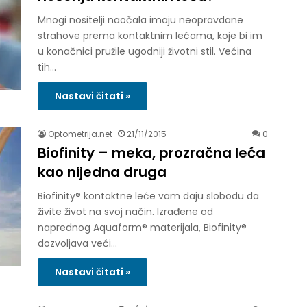
Mnogi nositelji naočala imaju neopravdane
strahove prema kontaktnim lećama, koje bi im
u konačnici pružile ugodniji životni stil. Većina
tih…
Nastavi čitati »
Optometrija.net
21/11/2015
0
Biofinity – meka, prozračna leća
kao nijedna druga
Biofinity® kontaktne leće vam daju slobodu da
živite život na svoj način. Izrađene od
naprednog Aquaform® materijala, Biofinity®
dozvoljava veći…
Nastavi čitati »