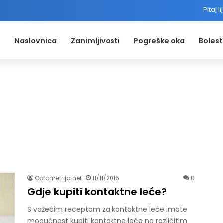
Pitaj l
Naslovnica
Zanimljivosti
Pogreške oka
Bolest
Optometrija.net
11/11/2016
0
Gdje kupiti kontaktne leće?
S važećim receptom za kontaktne leće imate
mogućnost kupiti kontaktne leće na različitim