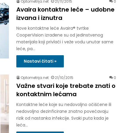
Optometrija.net
21/11/2015
0
Avaira kontaktne leće – udobne
izvana i iznutra
Nove kontaktne leće Avaira® tvrtke
CooperVision izrađene su od jedinstvenog
materijala koji privlači i veže vodu unutar same
leće, pa…
Nastavi čitati »
Optometrija.net
21/10/2015
0
Važne stvari koje trebate znati o
kontaktnim lećama
Kontaktne leće koje su nedovoljno očišćene ili
nedovoljno dezinficirane znatno povećavaju
rizik od nastanka infekcije. Svaki puta kada je
leća…