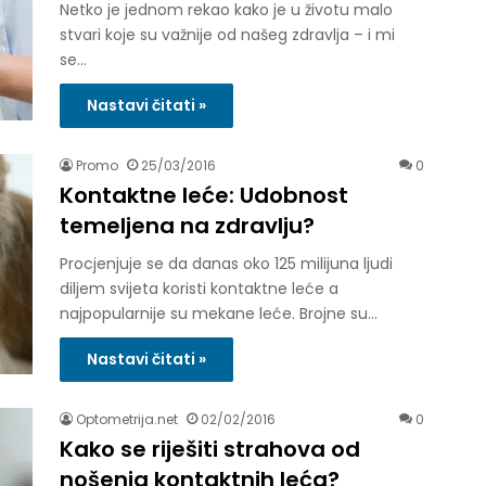
Netko je jednom rekao kako je u životu malo
stvari koje su važnije od našeg zdravlja – i mi
se…
Nastavi čitati »
Promo
25/03/2016
0
Kontaktne leće: Udobnost
temeljena na zdravlju?
Procjenjuje se da danas oko 125 milijuna ljudi
diljem svijeta koristi kontaktne leće a
najpopularnije su mekane leće. Brojne su…
Nastavi čitati »
Optometrija.net
02/02/2016
0
Kako se riješiti strahova od
nošenja kontaktnih leća?