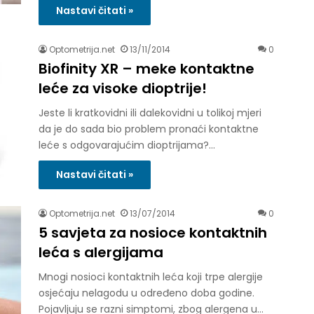
Nastavi čitati »
Optometrija.net
13/11/2014
0
Biofinity XR – meke kontaktne
leće za visoke dioptrije!
Jeste li kratkovidni ili dalekovidni u tolikoj mjeri
da je do sada bio problem pronaći kontaktne
leće s odgovarajućim dioptrijama?…
Nastavi čitati »
Optometrija.net
13/07/2014
0
5 savjeta za nosioce kontaktnih
leća s alergijama
Mnogi nosioci kontaktnih leća koji trpe alergije
osjećaju nelagodu u određeno doba godine.
Pojavljuju se razni simptomi, zbog alergena u…