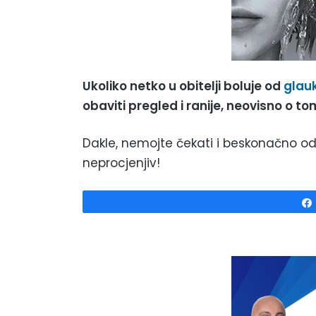
Ukoliko netko u obitelji boluje od
glau
obaviti pregled i ranije, neovisno o to
Dakle, nemojte čekati i beskonačno odg
neprocjenjiv!