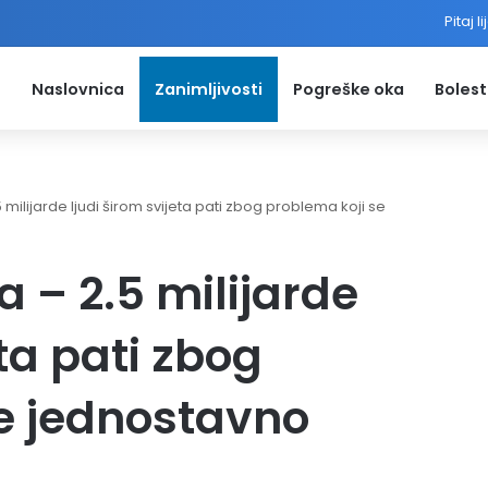
Pitaj l
Naslovnica
Zanimljivosti
Pogreške oka
Bolest
5 milijarde ljudi širom svijeta pati zbog problema koji se
a – 2.5 milijarde
eta pati zbog
e jednostavno