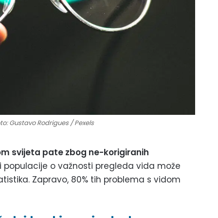
to: Gustavo Rodrigues / Pexels
irom svijeta pate zbog ne-korigiranih
i populacije o važnosti pregleda vida može
atistika. Zapravo, 80% tih problema s vidom