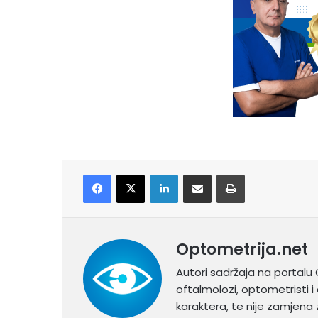
Facebook
X
LinkedIn
Share via Email
Print
Optometrija.net
Autori sadržaja na portalu 
oftalmolozi, optometristi i 
karaktera, te nije zamjena z