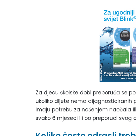
Za djecu školske dobi preporuča se po
ukoliko dijete nema dijagnosticiranih
imaju potrebu za nošenjem naočala ili k
svako 6 mjeseci ili po preporuci svog 
Koliko često odrasli tre