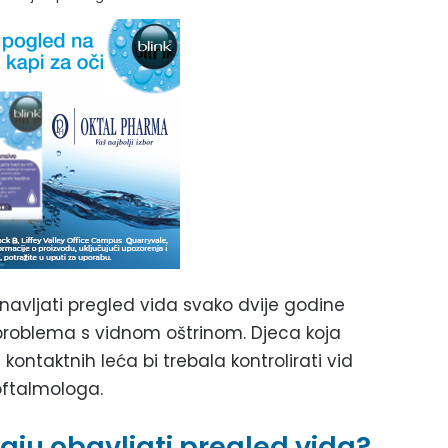
navljati pregled vida svako dvije godine
 problema s vidnom oštrinom. Djeca koja
ontaktnih leća bi trebala kontrolirati vid
oftalmologa.
baju obavljati pregled vida?