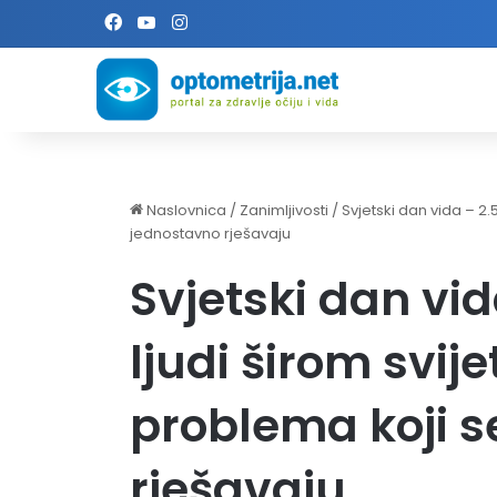
Facebook
YouTube
Instagram
Naslovnica
/
Zanimljivosti
/
Svjetski dan vida – 2.
jednostavno rješavaju
Svjetski dan vid
ljudi širom svij
problema koji s
rješavaju