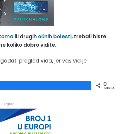
koma
ili drugih
očnih bolesti
, trebali biste
me koliko dobro vidite.
ađati pregled vida, jer vaš vid je
0
Share
SHARES
Oglas