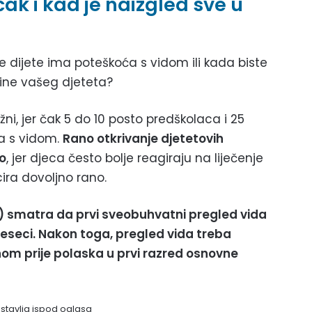
čak i kad je naizgled sve u
aše dijete ima poteškoća s vidom ili kada biste
trine vašeg djeteta?
ni, jer čak 5 do 10 posto predškolaca i 25
a s vidom.
Rano otkrivanje djetetovih
o
, jer djeca često bolje reagiraju na liječenje
ira dovoljno rano.
 smatra da prvi sveobuhvatni pregled vida
jeseci. Nakon toga, pregled vida treba
dnom prije polaska u prvi razred osnovne
astavlja ispod oglasa