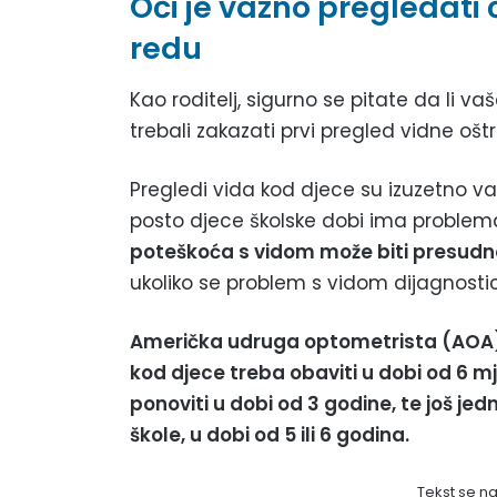
Oči je važno pregledati 
redu
Kao roditelj, sigurno se pitate da li v
trebali zakazati prvi pregled vidne oš
Pregledi vida kod djece su izuzetno važ
posto djece školske dobi ima problem
poteškoća s vidom može biti presudn
ukoliko se problem s vidom dijagnostic
Američka udruga optometrista (AOA)
kod djece treba obaviti u dobi od 6 m
ponoviti u dobi od 3 godine, te još je
škole, u dobi od 5 ili 6 godina.
Tekst se n