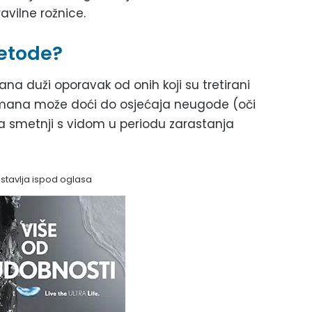
avilne rožnice.
metode?
ana duži oporavak od onih koji su tretirani
mana može doći do osjećaja neugode (oči
va smetnji s vidom u periodu zarastanja
astavlja ispod oglasa