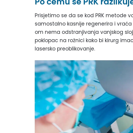
Po čemu se PRK razlikuj
Prisjetimo se da se kod PRK metode vanj
samostalno kasnije regenerira i vraća 
om nema odstranjivanja vanjskog sloja 
poklopac na rožnici kako bi kirurg imao
lasersko preoblikovanje.