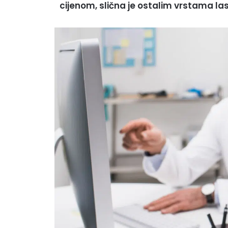
cijenom, slična je ostalim vrstama la