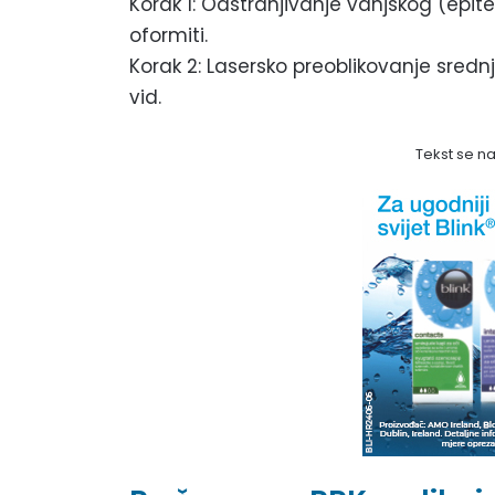
Korak 1: Odstranjivanje vanjskog (epite
oformiti.
Korak 2: Lasersko preoblikovanje srednj
vid.
Tekst se n