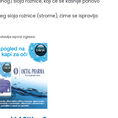
lnog) sloja rožnice, koji će se kasnije ponovo
eg sloja rožnice (strome), čime se ispravlja
astavlja ispod oglasa