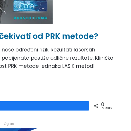
čekivati od PRK metode?
i nose određeni rizik. Rezultati laserskih
 pacijenata postiže odlične rezultate. Klinička
šnost PRK metode jednaka LASIK metodi
0
Share
SHARES
Oglas