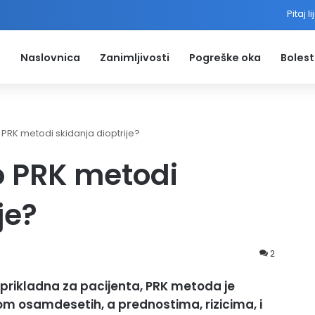
Pitaj l
Naslovnica
Zanimljivosti
Pogreške oka
Bolest
o PRK metodi skidanja dioptrije?
 o PRK metodi
je?
2
 prikladna za pacijenta, PRK metoda je
nom osamdesetih, a prednostima, rizicima, i