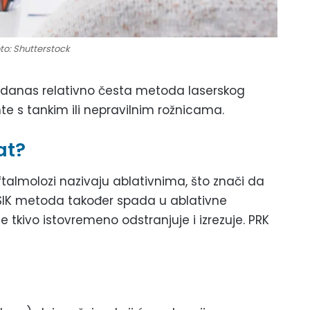
to: Shutterstock
e danas relativno česta metoda laserskog
nte s tankim ili nepravilnim rožnicama.
at?
almolozi nazivaju ablativnima, što znači da
LASIK metoda također spada u ablativne
 se tkivo istovremeno odstranjuje i izrezuje. PRK