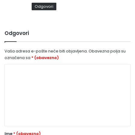
Odgovori
Odgovori
Vaša adresa e-pošte neće biti objavljena.
Obavezna polja su
označena sa
* (obavezno)
K
o
m
e
n
t
a
r
Ime
* (obavezno)