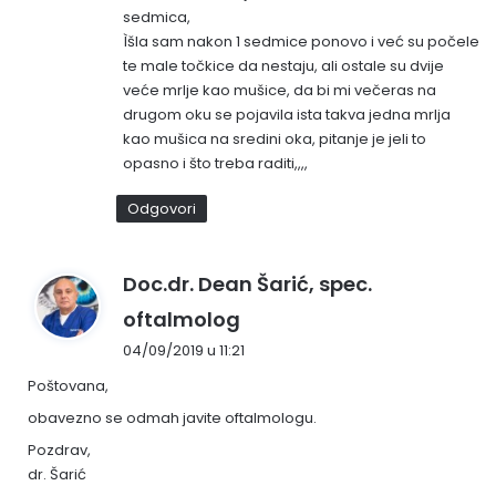
sedmica,
Ìšla sam nakon 1 sedmice ponovo i već su počele
te male točkice da nestaju, ali ostale su dvije
veće mrlje kao mušice, da bi mi večeras na
drugom oku se pojavila ista takva jedna mrlja
kao mušica na sredini oka, pitanje je jeli to
opasno i što treba raditi,,,,
Odgovori
Doc.dr. Dean Šarić, spec.
n
oftalmolog
a
04/09/2019 u 11:21
p
Poštovana,
i
s
obavezno se odmah javite oftalmologu.
a
Pozdrav,
o
dr. Šarić
: