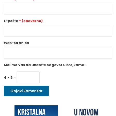
*
(
o
E-pošta
* (obavezno)
b
a
Web-stranica
v
e
z
Molimo Vas da unesete odgovor u brojkama:
n
o
4 × 5 =
)