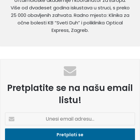
oftalmološke akademije i koordinator za Europu.
Više od dvadeset godina iskustava u struci, s preko
25 000 obavljenih zahvata. Radno mjesto: Klinika za
očne bolesti KB “Sveti Duh” i poliklinika Optical
Express, Zagreb.
Pretplatite se na našu email
listu!
U
n
e
s