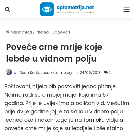
Upiši traženi pojam...
M
Naslovnica
/
Pitanja i Odgovori
Poveće crne mrlje koje
lebde u vidnom polju
dr. Dean Šarić, spec. oftalmolog
24/06/2013
2
Poštovani, htjela bih postaviti jedno pitanje.
Naime radi se o mojoj majci koja ima 67
godina. Prije je uvijek imala odličan vid. Međutim
prije dvije godine joj je zaiskrilo u vidnom polju
jednog oka i nakon toga je na tom oku vidjela
poveće crne mrlje koje su lebdjele i bile stalno