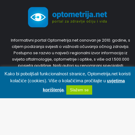
Informativni portal Optometrija.net osnovan je 2010. godine, s
ciljem podizanja svijesti o važnosti očuvanja očnog zdravlja.
Postupno se razvio u najveći regionalni izvor informacija iz
svijeta oftalmologije, optometrije i optike, s više od 1.500.000
posjeta godišnje. Naši autori su renomirani specijalisti
oftalmologije i optometristi s inozemnim diplomama i
Kako bi poboljšali funkcionalnost stranice, Optometrija.net koristi
dugogodišnjim iskustvom. Trudit ćemo se predstaviti Vam
kolačiće (cookies). Više o kolačićima pročitajte u
uvjetima
najnovije, točne i korisne informacije. Pridružite nam se,
korištenja
.
Slažem se
sudjelujte u diskusijama i svojim prijedlozima kreirajte portal
zajedno s nama.
Facebook
X
WhatsApp
Telegram
Viber
Pratite nas
B
t
Facebook
YouTube
Instagram