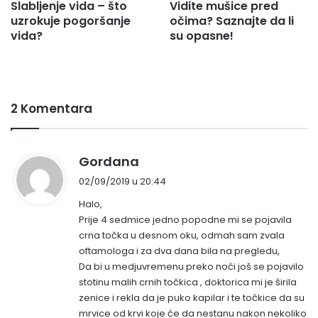
Slabljenje vida – što
Vidite mušice pred
uzrokuje pogoršanje
očima? Saznajte da li
vida?
su opasne!
2 Komentara
n
Gordana
a
02/09/2019 u 20:44
p
Halo,
i
Prije 4 sedmice jedno popodne mi se pojavila
s
crna točka u desnom oku, odmah sam zvala
a
oftamologa i za dva dana bila na pregledu,
o
Da bi u medjuvremenu preko noći još se pojavilo
:
stotinu malih crnih točkica , doktorica mi je širila
zenice i rekla da je puko kapilar i te točkice da su
mrvice od krvi koje će da nestanu nakon nekoliko