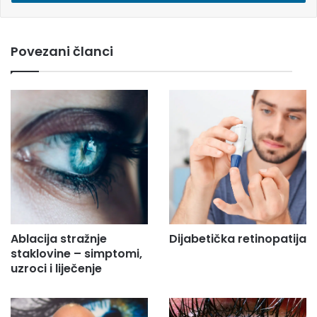
i
e
m
Povezani članci
a
i
l
a
d
r
e
s
u
.
.
.
Ablacija stražnje
Dijabetička retinopatija
staklovine – simptomi,
uzroci i liječenje