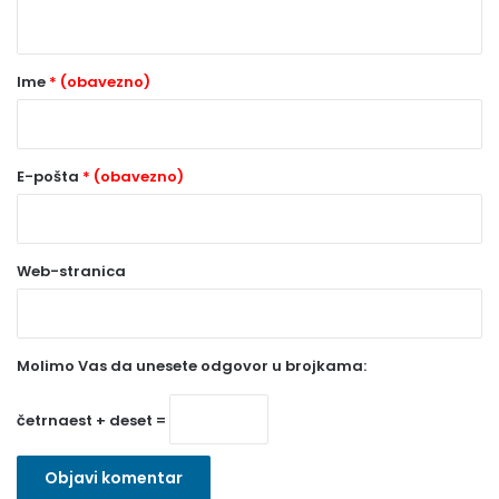
t
a
r
Ime
* (obavezno)
*
(
o
E-pošta
* (obavezno)
b
a
Web-stranica
v
e
z
Molimo Vas da unesete odgovor u brojkama:
n
o
četrnaest + deset =
)