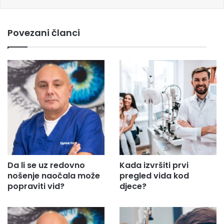
e
m
Povezani članci
a
i
l
a
d
r
e
s
u
.
.
.
Da li se uz redovno
Kada izvršiti prvi
nošenje naočala može
pregled vida kod
popraviti vid?
djece?