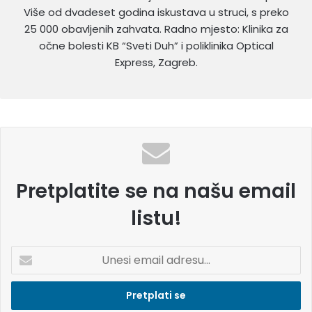
Više od dvadeset godina iskustava u struci, s preko
25 000 obavljenih zahvata. Radno mjesto: Klinika za
očne bolesti KB “Sveti Duh” i poliklinika Optical
Express, Zagreb.
Pretplatite se na našu email
listu!
U
n
e
s
i