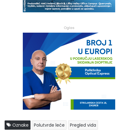
Oglas
Oznake
Polutvrde leće
Pregled vida