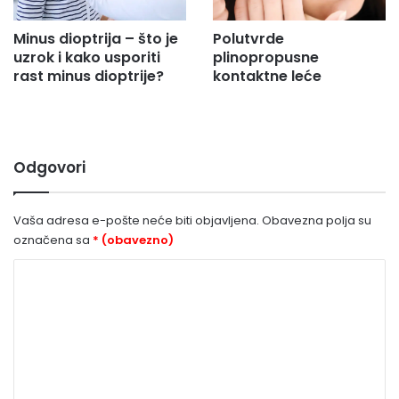
Minus dioptrija – što je
Polutvrde
uzrok i kako usporiti
plinopropusne
rast minus dioptrije?
kontaktne leće
Odgovori
Vaša adresa e-pošte neće biti objavljena.
Obavezna polja su
označena sa
* (obavezno)
K
o
m
e
n