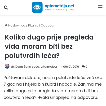
Upiši traženi pojam...
M
Naslovnica
/
Pitanja i Odgovori
Koliko dugo prije pregleda
vida moram biti bez
polutvrdih leća?
dr. Dean Šarić, spec. oftalmolog
09/01/2019
0
Poštovani doktore, nosim polutvrde leće već oko
7 godina i htjela bih kupiti i naočale. Zanima me
koliko dugo prije pregleda vida moram biti bez
polutvrdih leća? Hvala unaprijed na odgovoru.