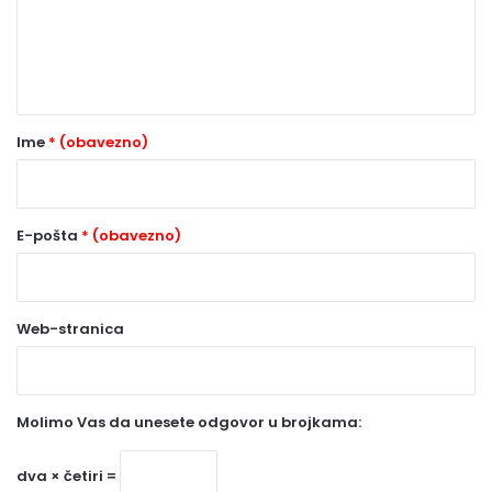
e
n
t
a
r
Ime
* (obavezno)
*
(
o
E-pošta
* (obavezno)
b
a
Web-stranica
v
e
z
Molimo Vas da unesete odgovor u brojkama:
n
o
dva × četiri =