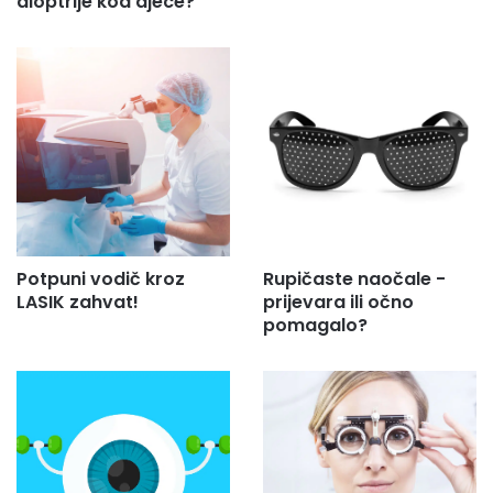
dioptrije kod djece?
Potpuni vodič kroz
Rupičaste naočale -
LASIK zahvat!
prijevara ili očno
pomagalo?