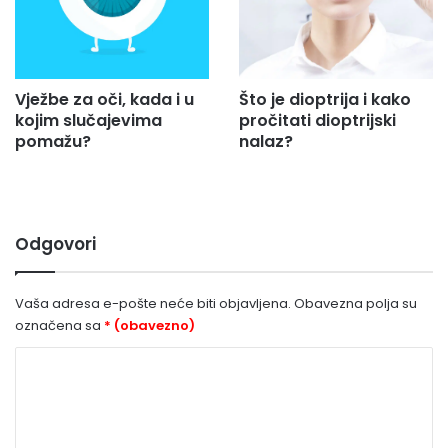
Vježbe za oči, kada i u
Što je dioptrija i kako
kojim slučajevima
pročitati dioptrijski
pomažu?
nalaz?
Odgovori
Vaša adresa e-pošte neće biti objavljena.
Obavezna polja su
označena sa
* (obavezno)
K
o
m