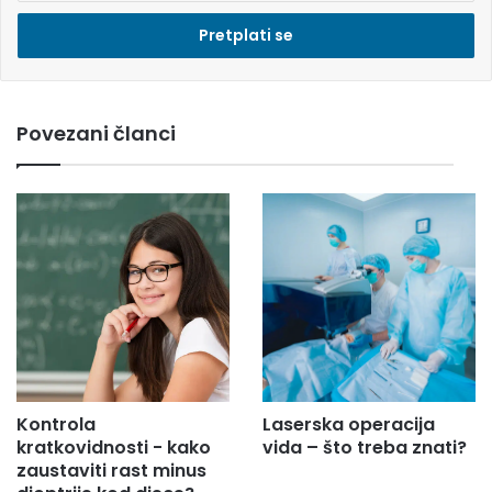
e
s
i
e
m
Povezani članci
a
i
l
a
d
r
e
s
u
.
.
.
Kontrola
Laserska operacija
kratkovidnosti - kako
vida – što treba znati?
zaustaviti rast minus