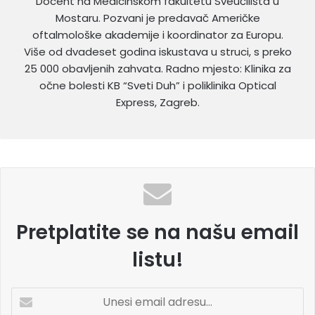
Docent na Medicinskom fakultetu Sveučilišta u
Mostaru. Pozvani je predavač Američke
oftalmološke akademije i koordinator za Europu.
Više od dvadeset godina iskustava u struci, s preko
25 000 obavljenih zahvata. Radno mjesto: Klinika za
očne bolesti KB “Sveti Duh” i poliklinika Optical
Express, Zagreb.
Pretplatite se na našu email
listu!
U
n