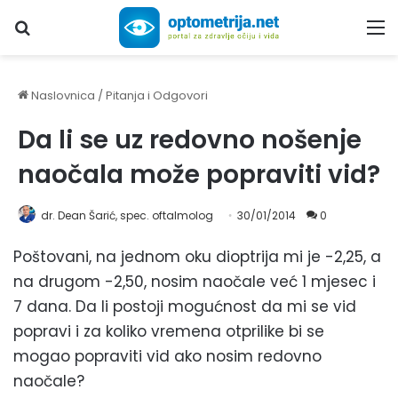
Upiši traženi pojam...
M
Naslovnica
/
Pitanja i Odgovori
Da li se uz redovno nošenje
naočala može popraviti vid?
dr. Dean Šarić, spec. oftalmolog
30/01/2014
0
Poštovani, na jednom oku dioptrija mi je -2,25, a
na drugom -2,50, nosim naočale već 1 mjesec i
7 dana. Da li postoji mogućnost da mi se vid
popravi i za koliko vremena otprilike bi se
mogao popraviti vid ako nosim redovno
naočale?