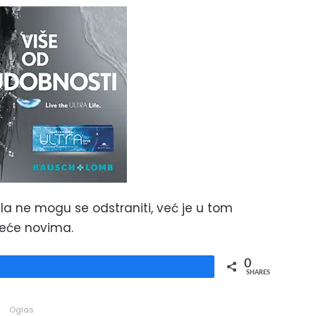
a ne mogu se odstraniti, već je u tom
leće novima.
0
Share
SHARES
Oglas