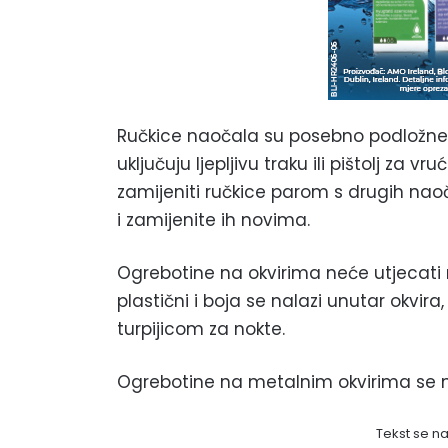
Ručkice naočala su posebno podložne
uključuju ljepljivu traku ili pištolj za 
zamijeniti ručkice parom s drugih naoča
i zamijenite ih novima.
Ogrebotine na okvirima neće utjecati n
plastični i boja se nalazi unutar okvir
turpijicom za nokte.
Ogrebotine na metalnim okvirima se mo
Tekst se n