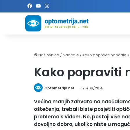
Facebook
YouTube
Instagram
Naslovnica
/
Naočale
/
Kako popraviti naočale 
Kako popraviti 
Optometrija.net
25/09/2014
Većina manjih zahvata na naočalama 
oštećenja, trebali biste posjetiti opt
problema s vidom. No, postoji više n
dovoljno dobro, ukoliko niste u moguć