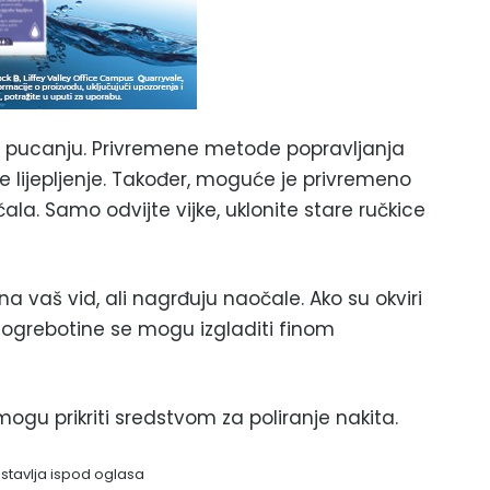
 pucanju. Privremene metode popravljanja
vruće lijepljenje. Također, moguće je privremeno
la. Samo odvijte vijke, uklonite stare ručkice
a vaš vid, ali nagrđuju naočale. Ako su okviri
a, ogrebotine se mogu izgladiti finom
gu prikriti sredstvom za poliranje nakita.
astavlja ispod oglasa