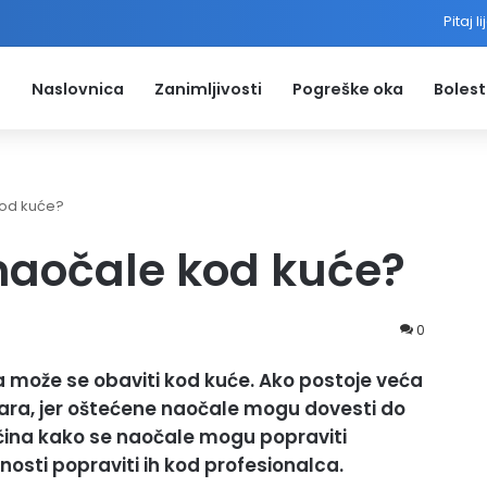
Pitaj l
Naslovnica
Zanimljivosti
Pogreške oka
Bolest
kod kuće?
naočale kod kuće?
0
može se obaviti kod kuće. Ako postoje veća
ičara, jer oštećene naočale mogu dovesti do
ačina kako se naočale mogu popraviti
nosti popraviti ih kod profesionalca.