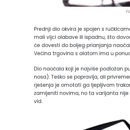
Fo
Prednji dio okvira je spojen s ručkica
mali vijci olabave ili ispadnu, što dov
će dovesti do boljeg prianjanja naočal
Većina trgovina s alatom ima u ponudi
Dio naočala koji je najviše podložan pu
nosa). Teško se popravlja, ali privrem
rješenja je omotati ga ljepljivom tr
zamijeniti novima, no ta varijanta nije
vid.