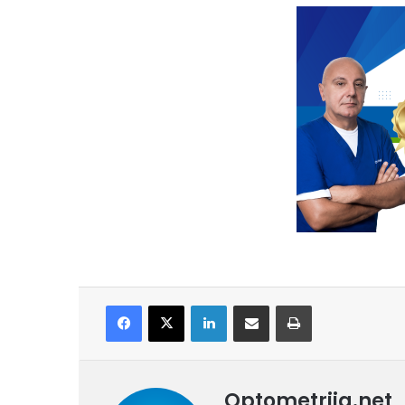
Facebook
X
LinkedIn
Share via Email
Print
Optometrija.net