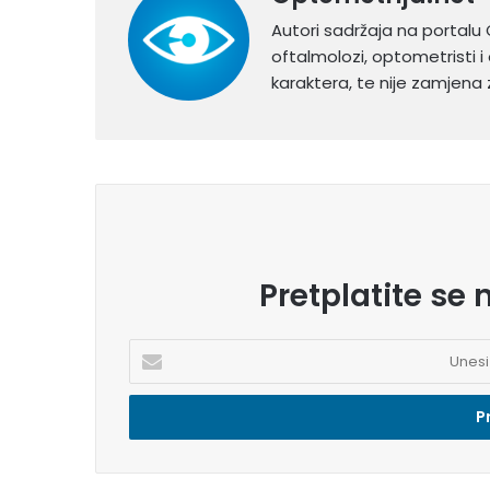
Autori sadržaja na portalu 
oftalmolozi, optometristi i 
karaktera, te nije zamjena z
Pretplatite se 
U
n
e
s
i
e
m