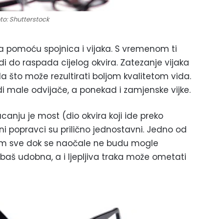
to: Shutterstock
ma pomoću spojnica i vijaka. S vremenom ti
odi do raspada cijelog okvira. Zatezanje vijaka
a što može rezultirati boljom kvalitetom vida.
 male odvijače, a ponekad i zamjenske vijke.
canju je most (dio okvira koji ide preko
eni popravci su prilično jednostavni. Jedno od
akom sve dok se naočale ne budu mogle
 baš udobna, a i ljepljiva traka može ometati