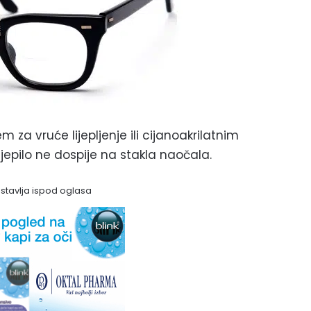
em za vruće lijepljenje ili cijanoakrilatnim
ljepilo ne dospije na stakla naočala.
astavlja ispod oglasa